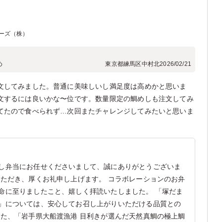
ーズ（株）
め
東京都練馬区中村北
2026/02/21
文してみました。普通に美味しいし満足度は高めかと思いま
文するには良いかな〜位です。数量限定の鯛めしも注文してみ
てたので食べられず…次回またチャレンジしてみたいと思いま
し弁当にお任せくださいまして、誠にありがとうございま
いただき、厚くお礼申し上げます。 コラボレーションのお弁
命に至りましたこと、嬉しく拝読いたしました。 「塚だま
」については、安心してお召し上がりいただける品質との
また、「岩手県大船渡漁港 目利きが選んだ天然真鯛の極上鯛