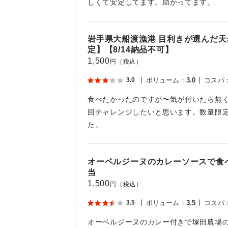
しくて安定してます。助かってます。
岩手県大船渡漁港 目利きが選んだ
定】【8/14納品不可】
1,500
円（税込）
3.0
ボリューム
：
3.0
コスパ
食べたかったのですが〜気が付いたら無
回チャレンジしたいと思います。数量限
た。
オーベルジーヌのカレーソースで食
当
1,500
円（税込）
3.5
ボリューム
：
3.5
コスパ
オーベルジーヌのカレー付きで塚田農場