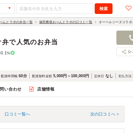
べんとラボの弁当一覧
塚田農場おべんとラボの口コミ一覧
オーベルジーヌコラボ
ケ弁で人気のお弁当
シ
0.1
率
%
60分
5,000円～100,000円
なし
配達時間幅
配達無料金額
定休日
支払方法
問い合わせ
店舗情報
口コミ一覧へ
次の口コミへ