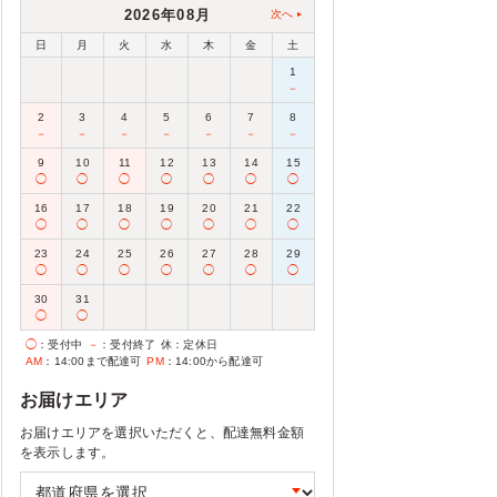
2026年08月
次へ
日
月
火
水
木
金
土
1
－
2
3
4
5
6
7
8
－
－
－
－
－
－
－
9
10
11
12
13
14
15
◯
◯
◯
◯
◯
◯
◯
16
17
18
19
20
21
22
◯
◯
◯
◯
◯
◯
◯
23
24
25
26
27
28
29
◯
◯
◯
◯
◯
◯
◯
30
31
◯
◯
◯
：受付中
－
：受付終了
休
：定休日
AM
：14:00まで配達可
PM
：14:00から配達可
お届けエリア
お届けエリアを選択いただくと、配達無料金額
を表示します。