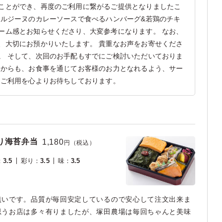
ことができ、再度のご利用に繋がるご提供となりましたこ
ベルジーヌのカレーソースで食べるハンバーグ&若鶏のチキ
ーム感とお知らせくださり、大変参考になります。 なお、
、大切にお預かりいたします。 貴重なお声をお寄せくださ
。 そして、次回のお手配もすでにご検討いただいておりま
れからも、お食事を通じてお客様のお力となれるよう、サー
のご利用を心よりお待ちしております。
り海苔弁当
1,180
円（税込）
：
3.5
彩り
：
3.5
味
：
3.5
無いです。品質が毎回安定しているので安心して注文出来ま
思うお店は多々有りましたが、塚田農場は毎回ちゃんと美味