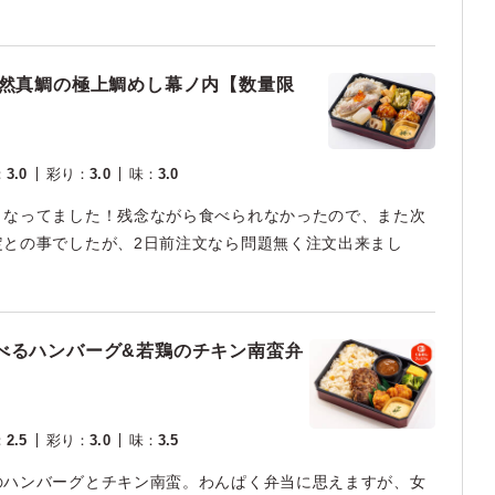
天然真鯛の極上鯛めし幕ノ内【数量限
：
3.0
彩り
：
3.0
味
：
3.0
くなってました！残念ながら食べられなかったので、また次
定との事でしたが、2日前注文なら問題無く注文出来まし
べるハンバーグ&若鶏のチキン南蛮弁
：
2.5
彩り
：
3.0
味
：
3.5
のハンバーグとチキン南蛮。わんぱく弁当に思えますが、女