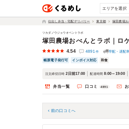
エリアを選択
仕出し弁当・宅配デリバリー
東京都
塚田農場お
ツカダノウジョウオベントラボ
塚田農場おべんとラボ｜ロ
4.54
4891
早配・遅配
件
帳票電子発行可
インボイス対応
和食
2日前17:00
8:00～19:00
注文締切日時
配達時間
弁当一覧
口コミ
お
4891
前の口コミへ