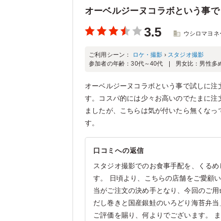
オーベルジーヌコラボという事で
3.5
ウシロマヨネ
ご利用シーン：
ロケ・撮影
›
スタジオ撮影
参加者の年齢：
30代～40代
男女比：
男性多
オーベルジーヌコラボという事で試しに注
す。コスパ的には少々お高いのでたまに注
ましたが、こちらは気が付いたら無くなっ
す。
口コミへの返信
スタジオ撮影でのお食事手配を、くるめ
す。 日頃より、こちらの店舗をご愛顧
当がご注文の決め手となり、今回のご用
だし巻きと国産銀鮭のいろどり海苔弁当
ご評価を賜り、何よりでございます。 