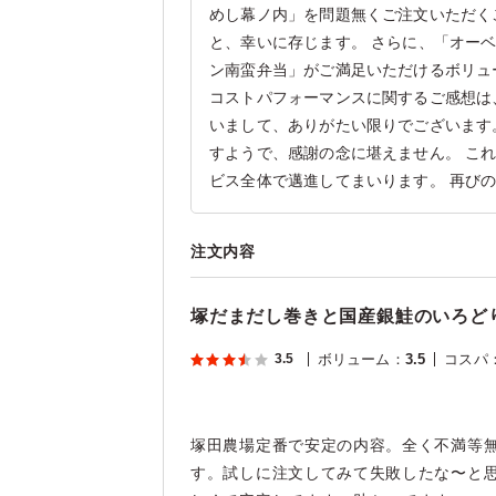
めし幕ノ内」を問題無くご注文いただく
と、幸いに存じます。 さらに、「オー
ン南蛮弁当」がご満足いただけるボリュ
コストパフォーマンスに関するご感想は
いまして、ありがたい限りでございます
すようで、感謝の念に堪えません。 こ
ビス全体で邁進してまいります。 再び
注文内容
塚だまだし巻きと国産銀鮭のいろど
3.5
ボリューム
：
3.5
コスパ
塚田農場定番で安定の内容。全く不満等
す。試しに注文してみて失敗したな〜と