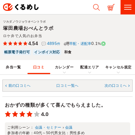
ツカダノウジョウオベントラボ
塚田農場おべんとラボ
ロケ弁で人気のお弁当
4.54
4895
0.1
早配・遅配率
%
件
帳票電子発行可
インボイス対応
和食
弁当一覧
口コミ
カレンダー
配達エリア
キャンセル規定
前の口コミへ
口コミ一覧へ
次の口コミへ
おかずの種類が多くて喜んでもらえました。
4.0
ご利用シーン：
会議・セミナー
›
会議
参加者の年齢：
40代～50代
男女比：
男性多め