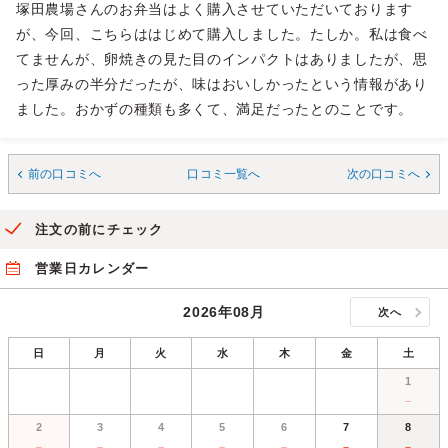
塚田農場さんのお弁当はよく購入させていただいております
が、今回、こちらははじめて購入しました。たしか。私は食べ
てませんが、卵焼きの見た目のインパクトはありましたが、思
った厚みの半分だったが、味はおいしかったという情報があり
ました。おかずの種類も多くて、満足だったとのことです。
前の口コミへ
口コミ一覧へ
次の口コミへ
注文の前にチェック
営業日カレンダー
2026年08月
次へ
日
月
火
水
木
金
土
1
－
2
3
4
5
6
7
8
－
－
－
－
－
－
－