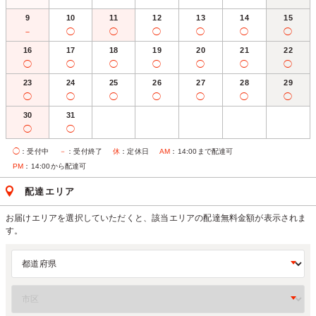
9
10
11
12
13
14
15
－
◯
◯
◯
◯
◯
◯
16
17
18
19
20
21
22
◯
◯
◯
◯
◯
◯
◯
23
24
25
26
27
28
29
◯
◯
◯
◯
◯
◯
◯
30
31
◯
◯
◯
：受付中
－
：受付終了
休
：定休日
AM
：14:00まで配達可
PM
：14:00から配達可
配達エリア
お届けエリアを選択していただくと、該当エリアの配達無料金額が表示されま
す。