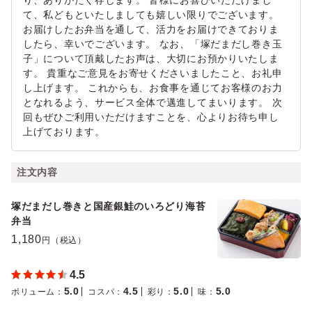
り、ありがたく存じます。 皆様にお喜びいただけまし
て、私どもといたしましても嬉しい限りでございます。
お届けしたお弁当を通して、活力をお届けできておりま
したら、幸いでございます。 なお、「塚だまだし巻き玉
子」について頂戴したお声は、大切にお預かりいたしま
す。 貴重なご意見をお寄せくださいましたこと、お礼申
し上げます。 これからも、お食事を通じてお客様のお力
となれるよう、サービス全体で邁進してまいります。 次
回もぜひご利用いただけますことを、心よりお待ち申し
上げております。
注文内容
塚だまだし巻きと国産銀鮭のいろどり海苔
弁当
1,180
円（税込）
4.5
5.0
4.5
5.0
5.0
ボリューム
：
コスパ
：
彩り
：
味
：