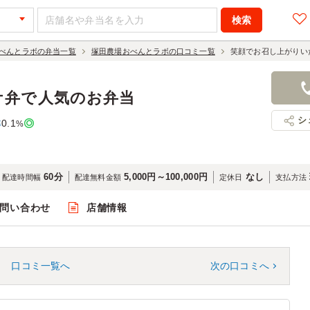
べんとラボの弁当一覧
塚田農場おべんとラボの口コミ一覧
笑顔でお召し上がりい
ケ弁で人気のお弁当
シ
0.1
率
%
60分
5,000円～100,000円
なし
配達時間幅
配達無料金額
定休日
支払方法
問い合わせ
店舗情報
口コミ一覧へ
次の口コミへ