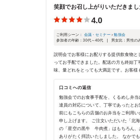
笑顔でお召し上がりいただきまし
4.0
ご利用シーン：
会議・セミナー
›
勉強会
参加者の年齢：
30代～40代
男女比：
男性の
説明会でお客様にお配りする提供飲食物と
ってお手配できました。配送の方も終始丁
味、量どれをとっても大満足です。お客様
口コミへの返信
勉強会でのお食事手配を、くるめし弁当
達員の対応について、丁寧であったとお
前にもこちらの店舗のお弁当をご利用い
申し上げます。 ご注文いただいた「北
の「星空の黒牛 牛肉煮」はもちろん、
ありがたく拝読いたしました。 なかで