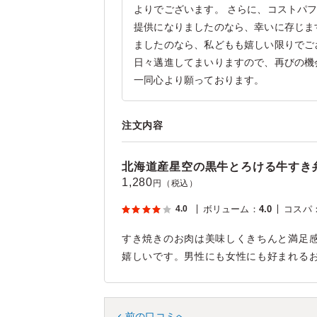
よりでございます。 さらに、コストパ
提供になりましたのなら、幸いに存じま
ましたのなら、私どもも嬉しい限りでご
日々邁進してまいりますので、再びの機
一同心より願っております。
注文内容
北海道産星空の黒牛とろける牛すき弁
1,280
円（税込）
4.0
ボリューム
：
4.0
コスパ
すき焼きのお肉は美味しくきちんと満足
嬉しいです。男性にも女性にも好まれる
前の口コミへ