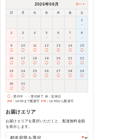
2026年08月
次へ
日
月
火
水
木
金
土
1
－
2
3
4
5
6
7
8
－
－
－
－
－
－
－
9
10
11
12
13
14
15
◯
◯
◯
◯
◯
◯
◯
16
17
18
19
20
21
22
◯
◯
◯
◯
◯
◯
◯
23
24
25
26
27
28
29
◯
◯
◯
◯
◯
◯
◯
30
31
◯
◯
◯
：受付中
－
：受付終了
休
：定休日
AM
：14:00まで配達可
PM
：14:00から配達可
お届けエリア
お届けエリアを選択いただくと、配達無料金額
を表示します。