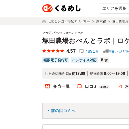
エリアを選択
仕出し弁当・宅配デリバリー
東京都
塚田農場お
ツカダノウジョウオベントラボ
塚田農場おべんとラボ｜ロ
4.57
4891
早配・遅配
件
帳票電子発行可
インボイス対応
和食
2日前17:00
8:00～19:00
注文締切日時
配達時間
弁当一覧
口コミ
お
4891
前の口コミへ