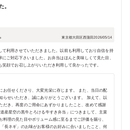
た。
み
東京都大田区西蒲田
2026/05/14
して利用させていただきました。以前も利用しており自信を持
寧にご対応下さいました。お弁当はほんと美味しくて見た目、
も笑顔でお召し上がりいただき利用して良かったです。
にお任せくださり、大変光栄に存じます。 また、当日の配
知らせいただき、誠にありがとうございます。 加えて、以
ただき、再度のご用命にあずかりましたこと、改めて感謝
海道産星空の黒牛とろける牛すき弁当」につきまして、主菜
お料理の見た目やボリューム感に至るまでご評価を賜り、
も「長ネギ」のお味がお客様のお好みに合いましたこと、何