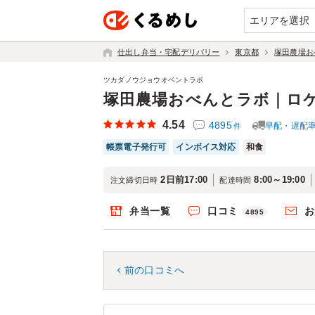
エリアを選択
仕出し弁当・宅配デリバリー
東京都
塚田農場お
ツカダノウジョウオベントラボ
塚田農場おべんとラボ｜ロ
4.54
4895
早配・遅配
件
帳票電子発行可
インボイス対応
和食
2日前17:00
8:00～19:00
注文締切日時
配達時間
弁当一覧
口コミ
お
4895
前の口コミへ