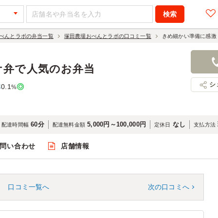
べんとラボの弁当一覧
塚田農場おべんとラボの口コミ一覧
きめ細かい準備に感激
ケ弁で人気のお弁当
シ
0.1
率
%
60分
5,000円～100,000円
なし
配達時間幅
配達無料金額
定休日
支払方法
問い合わせ
店舗情報
口コミ一覧へ
次の口コミへ