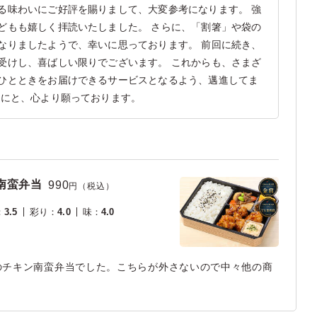
る味わいにご好評を賜りまして、大変参考になります。 強
どもも嬉しく拝読いたしました。 さらに、「割箸」や袋の
なりましたようで、幸いに思っております。 前回に続き、
受けし、喜ばしい限りでございます。 これからも、さまざ
ひとときをお届けできるサービスとなるよう、邁進してま
うにと、心より願っております。
南蛮弁当
990
円（税込）
：
3.5
彩り
：
4.0
味
：
4.0
のチキン南蛮弁当でした。こちらが外さないので中々他の商