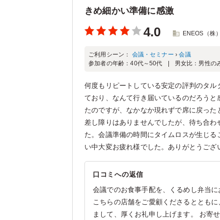
きめ細かい準備に感激
4.0
ENEOS（株
ご利用シーン：
会議・セミナー
›
会議
参加者の年齢：
40代～50代
男女比：
男性の
何度もリピートしている安定の評判のタル
ており、なんて行き届いているのだろうと
たのですが、なかなか現れずで席に戻った
差し障りはありませんでしたが、待ち合わ
た。会議準備の時間にタイムロスが生じる
い中大変お疲れ様でした。ありがとうござ
口コミへの返信
会議でのお食事手配を、くるめし弁当に
こちらの店舗をご愛顧くださるとともに
まして、厚くお礼申し上げます。 お寄