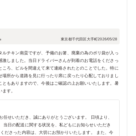
）
み
東京都千代田区大手町
2026/05/28
タルチキン南蛮ですが、予備のお箸、廃棄の為のポリ袋が入っ
感激しました。当日ドライバーさんが到着のお電話をくださっ
ところ、ビルを間違えて来て連絡されたとのことでした。特に
せ場所から道路を見に行ったり席に戻ったり心配しておりまし
こともありますので、今後はご確認の上お願いいたします。暑
います。
お任せいただき、誠にありがとうございます。 日頃より、
、当日の配送に関する状況を、私どもにお知らせいただき
せくださった内容は、大切にお預かりいたします。 また、今