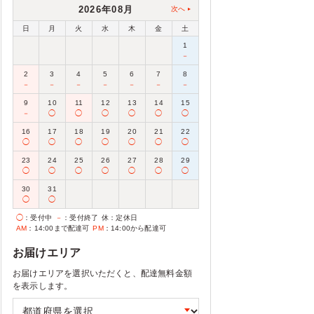
2026年08月
次へ
日
月
火
水
木
金
土
1
－
2
3
4
5
6
7
8
－
－
－
－
－
－
－
9
10
11
12
13
14
15
－
◯
◯
◯
◯
◯
◯
16
17
18
19
20
21
22
◯
◯
◯
◯
◯
◯
◯
23
24
25
26
27
28
29
◯
◯
◯
◯
◯
◯
◯
30
31
◯
◯
◯
：受付中
－
：受付終了
休
：定休日
AM
：14:00まで配達可
PM
：14:00から配達可
お届けエリア
お届けエリアを選択いただくと、配達無料金額
を表示します。