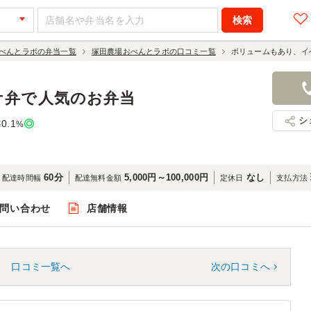
べんとラボの弁当一覧
塚田農場おべんとラボの口コミ一覧
ボリュームもあり、イ
ケ弁で人気のお弁当
シ
0.1
率
%
60分
5,000円～100,000円
なし
配達時間幅
配達無料金額
定休日
支払方法
問い合わせ
店舗情報
口コミ一覧へ
次の口コミへ