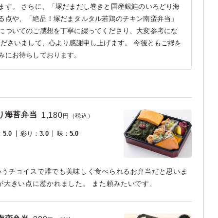
ます。 さらに、「塚だまだし巻きと国産銀鮭のいろどり海
る点や、「絶品！塚だまタルタル若鶏のチキン南蛮弁当」
についてのご感想を丁寧に綴ってくださり、大変参考にな
くださいまして、心より感謝申し上げます。 今後ともご縁を
みにお待ちしております。
り海苔弁当
1,180
円（税込）
：
5.0
彩り
：
3.0
味
：
5.0
いうチョイスで誰でも美味しく食べられるお弁当だと思いま
が大きい点に惹かれました。 また頼みたいです、