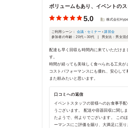
ボリュームもあり、イベントのス
5.0
株式会社Hyper
ご利用シーン：
会議・セミナー
›
講習会
参加者の年齢：
20代～30代
男女比：
男女混
配達も早く回収も時間内に来ていただけま
す。
時間が経っても美味しく食べられる工夫が
コストパフォーマンスにも優れ、安心して
また頼みたいと思います。
口コミへの返信
イベントスタッフの皆様へのお食事手配
うございます。 配送や容器回収に関し
たようで、何よりでございます。 この
ーマンスにご評価を賜り、大満足に至り