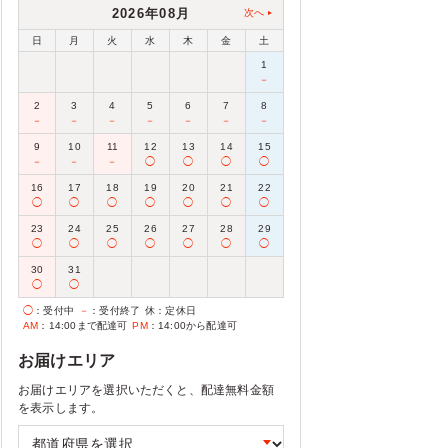
2026年08月
次へ
日
月
火
水
木
金
土
1
－
2
3
4
5
6
7
8
－
－
－
－
－
－
－
9
10
11
12
13
14
15
－
－
－
◯
◯
◯
◯
16
17
18
19
20
21
22
◯
◯
◯
◯
◯
◯
◯
23
24
25
26
27
28
29
◯
◯
◯
◯
◯
◯
◯
30
31
◯
◯
◯
：受付中
－
：受付終了
休
：定休日
AM
：14:00まで配達可
PM
：14:00から配達可
お届けエリア
お届けエリアを選択いただくと、配達無料金額
を表示します。