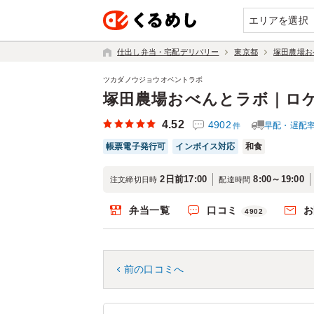
エリアを選択
仕出し弁当・宅配デリバリー
東京都
塚田農場お
ツカダノウジョウオベントラボ
塚田農場おべんとラボ｜ロ
4.52
4902
早配・遅配
件
帳票電子発行可
インボイス対応
和食
2日前17:00
8:00～19:00
注文締切日時
配達時間
弁当一覧
口コミ
お
4902
前の口コミへ