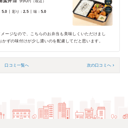
南蛮弁当
990
円（税込）
：
5.0
彩り
：
2.5
味
：
5.0
イメージなので、こちらのお弁当も美味しくいただけまし
おかずの味付けが少し濃いのを配慮してだと思います。
口コミ一覧へ
次の口コミへ