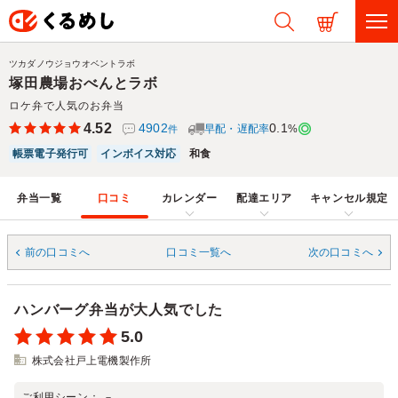
ツカダノウジョウオベントラボ
塚田農場おべんとラボ
ロケ弁で人気のお弁当
4.52
4902
0.1
早配・遅配率
%
件
帳票電子発行可
インボイス対応
和食
弁当一覧
口コミ
カレンダー
配達エリア
キャンセル規定
前の口コミへ
口コミ一覧へ
次の口コミへ
ハンバーグ弁当が大人気でした
5.0
株式会社戸上電機製作所
ご利用シーン：
－