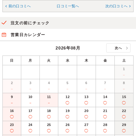
前の口コミへ
口コミ一覧へ
次の口コミへ
注文の前にチェック
営業日カレンダー
2026年08月
次へ
日
月
火
水
木
金
土
1
－
2
3
4
5
6
7
8
－
－
－
－
－
－
－
9
10
11
12
13
14
15
－
－
－
◯
◯
◯
◯
16
17
18
19
20
21
22
◯
◯
◯
◯
◯
◯
◯
23
24
25
26
27
28
29
◯
◯
◯
◯
◯
◯
◯