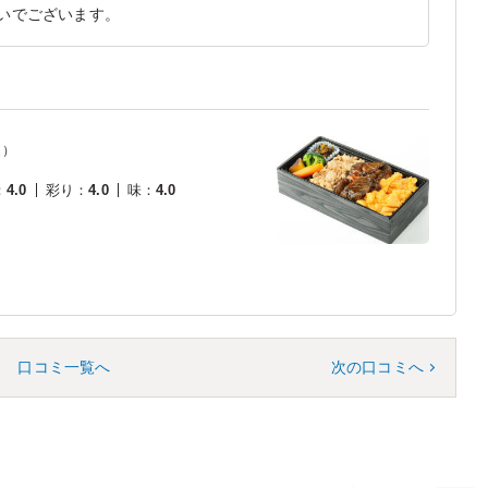
いでございます。
込）
：
4.0
彩り
：
4.0
味
：
4.0
口コミ一覧へ
次の口コミへ