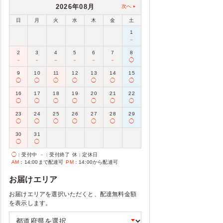
2026年08月
次へ
日
月
火
水
木
金
土
1
－
2
3
4
5
6
7
8
－
－
－
－
－
－
◯
9
10
11
12
13
14
15
◯
◯
◯
◯
◯
◯
◯
16
17
18
19
20
21
22
◯
◯
◯
◯
◯
◯
◯
23
24
25
26
27
28
29
◯
◯
◯
◯
◯
◯
◯
30
31
◯
◯
◯
：受付中
－
：受付終了
休
：定休日
AM
：14:00まで配達可
PM
：14:00から配達可
お届けエリア
お届けエリアを選択いただくと、配達無料金額
を表示します。