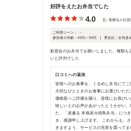
好評をえたお弁当でした
4.0
医療法人社団
ご利用シーン：
－
参加者の年齢：
40代～50代
男女比：
女性多
歓迎会のお弁当でお願いしました。種類も
いと評判でした
口コミへの返信
皆様へのお食事を、くるめし弁当にてご
大切なひとときのお食事にお選びいただ
価格面へご評価を賜り、皆様にお喜びい
味しいとのお声があがったとうかがい、
た、「炭薫る 本格炭火焼鳥弁当」につ
き、感謝申し上げます。 これからも、
きますよう、サービスの充実を図ってま