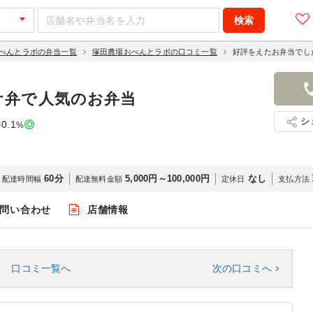
べんとラボの弁当一覧
塚田農場おべんとラボの口コミ一覧
好評をえたお弁当でし
ケ弁で人気のお弁当
シ
0.1
率
%
60分
5,000円～100,000円
なし
配達時間幅
配達無料金額
定休日
支払方法
問い合わせ
店舗情報
口コミ一覧へ
次の口コミへ