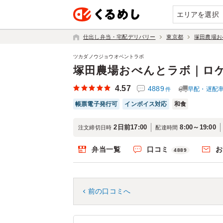
エリアを選択
仕出し弁当・宅配デリバリー
東京都
塚田農場お
ツカダノウジョウオベントラボ
塚田農場おべんとラボ｜ロ
4.57
4889
早配・遅配
件
帳票電子発行可
インボイス対応
和食
2日前17:00
8:00～19:00
注文締切日時
配達時間
弁当一覧
口コミ
お
4889
前の口コミへ