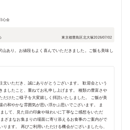
日心会
め
東京都豊島区北大塚
2026/07/02
沢山あり。お値段もよく喜んでいただきました。ご飯も美味し
注文いただき、誠にありがとうございます。 歓迎会という
きましたこと、重ねてお礼申し上げます。 種類の豊富さや
ただけたご様子を大変嬉しく拝読いたしました。 ご飯が美
場の和やかな雰囲気が思い浮かぶ思いでございます。 ま
きまして、見た目の印象や味わいに丁寧なご感想をいただ
さまざまなお集まりの場面に寄り添えるお食事のご案内がで
いります。 再びご利用いただける機会がございましたら、