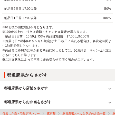
納品日2日前 17:00以降
50%
納品日1日前 17:00以降
100%
※締切後の個数増は不可となります。
※100食以上のご注文は締切・キャンセル規定が異なります。
納品日3日前：16:59まで0% 納品日3日前：17:00以降100%
※お届け日の締切(キャンセル規定)が土日/祝日に当たる場合は、各設定時間よ
り1時間前倒しとなります。
※商品名に締切の記載がある商品に関しましては、変更締切・キャンセル規定
ともにそちらに準じます。
※ご注文状況によって早期に締め切らせて頂く場合がございます。
都道府県からさがす
都道府県から店舗をさがす
都道府県からお弁当をさがす
仕出し弁当・宅配デリバリー
東京都
塚田農場おべんとラボの弁当一覧