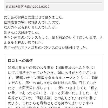
東京都大田区大森北
2022/03/29
女子会のお弁当に選ばせて頂きました。
信頼抜群の塚田農場さんでしたので、
なんの不安もありませんでしたが、
皆さんに大好評でした。
チキン南蛮のバランスもよく、量も満足のいく丁度いい量で、タ
ルタルも程よい味でした。
肉じゃがも甘さと塩見のバランスのよい味付けでした。
口コミへの返信
皆様お集まりの席のお食事を【塚田農場おべんとラボ】
にてご用意をさせていただき、誠にありがとうございま
す。 若鶏のチキン南蛮をタルタルソースとともにご堪能
くださり、黒牛の肉じゃがの味付けもお気に召していた
だけ、大変光栄に存じます。 ご飯につきましても「程よ
い量」であったとのこと、ほっと安堵いたしました。 お
客様から頂いた「信頼抜群」とのありがたいお声に恥じ
ぬよう、これからも店舗ともども努めてまいりますの