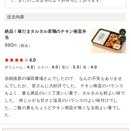
で、またのご注文を心よりお待ちしております。
注文内容
絶品！塚だまタルタル若鶏のチキン南蛮弁
当
990
円（税込）
4.0
4.0
4.0
3.5
4.0
ボリューム
：
コスパ
：
彩り
：
味
：
信頼抜群の塚田農場さんでしたので、 なんの不安もありませ
んでしたが、 皆さんに大好評でした。 チキン南蛮のバランス
もよく、量も満足のいく丁度いい量で、タルタルも程よい味で
した。 肉じゃがも甘さと塩見のバランスのよい味付けでし
た。ご飯の量もちょうどチキン南蛮が無くなる程よい量でし
た。