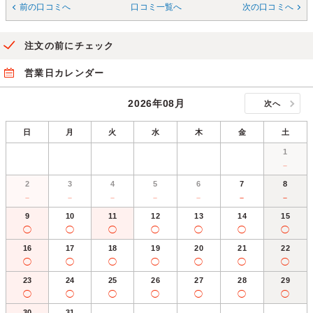
前の口コミへ
口コミ一覧へ
次の口コミへ
注文の前にチェック
営業日カレンダー
2026年08月
次へ
日
月
火
水
木
金
土
1
－
2
3
4
5
6
7
8
－
－
－
－
－
－
－
9
10
11
12
13
14
15
◯
◯
◯
◯
◯
◯
◯
16
17
18
19
20
21
22
◯
◯
◯
◯
◯
◯
◯
23
24
25
26
27
28
29
◯
◯
◯
◯
◯
◯
◯
30
31