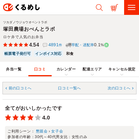
ツカダノウジョウオベントラボ
塚田農場おべんとラボ
ロケ弁で人気のお弁当
4.54
4891
0.1
早配・遅配率
%
件
帳票電子発行可
インボイス対応
和食
弁当一覧
口コミ
カレンダー
配達エリア
キャンセル規定
前の口コミへ
口コミ一覧へ
次の口コミへ
全てがおいしかったです
4.0
ご利用シーン：
懇親会
›
女子会
参加者の年齢：
30代～40代
男女比：
女性のみ