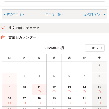
前の口コミへ
口コミ一覧へ
次の口コミへ
注文の前にチェック
営業日カレンダー
2026年08月
次へ
日
月
火
水
木
金
土
1
－
2
3
4
5
6
7
8
－
－
－
－
－
－
－
9
10
11
12
13
14
15
－
－
◯
◯
◯
◯
◯
16
17
18
19
20
21
22
◯
◯
◯
◯
◯
◯
◯