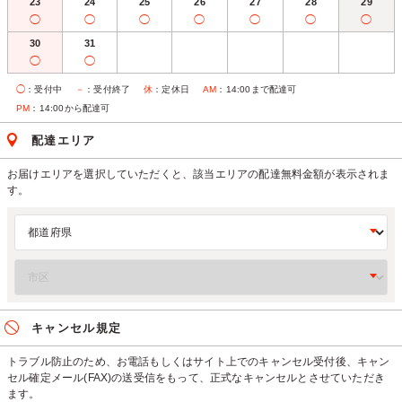
23
24
25
26
27
28
29
◯
◯
◯
◯
◯
◯
◯
30
31
◯
◯
◯
：受付中
－
：受付終了
休
：定休日
AM
：14:00まで配達可
PM
：14:00から配達可
配達エリア
お届けエリアを選択していただくと、該当エリアの配達無料金額が表示されま
す。
キャンセル規定
トラブル防止のため、お電話もしくはサイト上でのキャンセル受付後、キャン
セル確定メール(FAX)の送受信をもって、正式なキャンセルとさせていただき
ます。