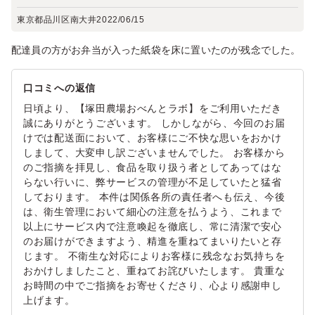
東京都品川区南大井
2022/06/15
配達員の方がお弁当が入った紙袋を床に置いたのが残念でした。
口コミへの返信
日頃より、【塚田農場おべんとラボ】をご利用いただき
誠にありがとうございます。 しかしながら、今回のお届
けでは配送面において、お客様にご不快な思いをおかけ
しまして、大変申し訳ございませんでした。 お客様から
のご指摘を拝見し、食品を取り扱う者としてあってはな
らない行いに、弊サービスの管理が不足していたと猛省
しております。 本件は関係各所の責任者へも伝え、今後
は、衛生管理において細心の注意を払うよう、これまで
以上にサービス内で注意喚起を徹底し、常に清潔で安心
のお届けができますよう、精進を重ねてまいりたいと存
じます。 不衛生な対応によりお客様に残念なお気持ちを
おかけしましたこと、重ねてお詫びいたします。 貴重な
お時間の中でご指摘をお寄せくださり、心より感謝申し
上げます。