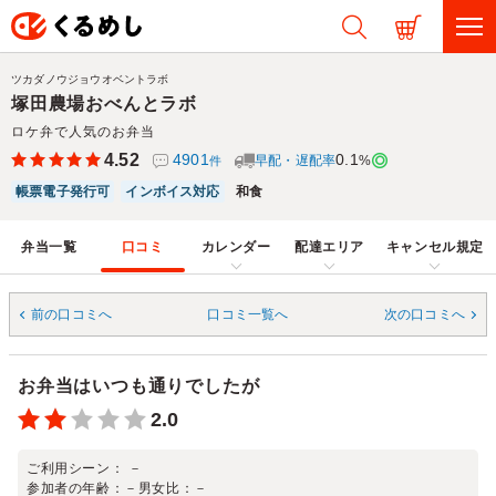
ツカダノウジョウオベントラボ
塚田農場おべんとラボ
ロケ弁で人気のお弁当
4.52
4901
0.1
早配・遅配率
%
件
帳票電子発行可
インボイス対応
和食
弁当一覧
口コミ
カレンダー
配達エリア
キャンセル規定
前の口コミへ
口コミ一覧へ
次の口コミへ
お弁当はいつも通りでしたが
2.0
ご利用シーン：
－
参加者の年齢：
－
男女比：
－