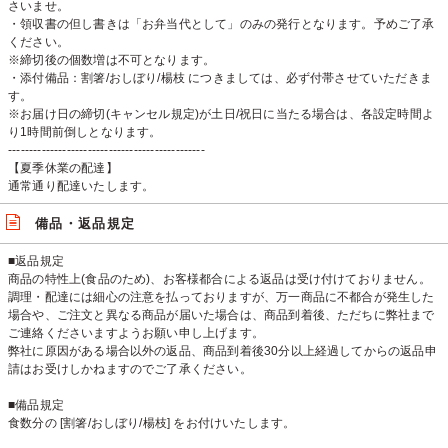
さいませ。
・領収書の但し書きは「お弁当代として」のみの発行となります。予めご了承
ください。
※締切後の個数増は不可となります。
・添付備品：割箸/おしぼり/楊枝 につきましては、必ず付帯させていただきま
す。
※お届け日の締切(キャンセル規定)が土日/祝日に当たる場合は、各設定時間よ
り1時間前倒しとなります。
-----------------------------------------------
【夏季休業の配達】
通常通り配達いたします。
備品・返品規定
■返品規定
商品の特性上(食品のため)、お客様都合による返品は受け付けておりません。
調理・配達には細心の注意を払っておりますが、万一商品に不都合が発生した
場合や、ご注文と異なる商品が届いた場合は、商品到着後、ただちに弊社まで
ご連絡くださいますようお願い申し上げます。
弊社に原因がある場合以外の返品、商品到着後30分以上経過してからの返品申
請はお受けしかねますのでご了承ください。
■備品規定
食数分の [割箸/おしぼり/楊枝] をお付けいたします。