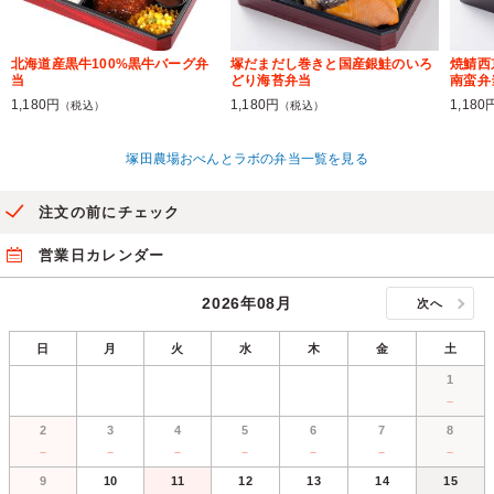
北海道産黒牛100%黒牛バーグ弁
塚だまだし巻きと国産銀鮭のいろ
焼鯖西
当
どり海苔弁当
南蛮弁
1,180円
1,180円
1,180
（税込）
（税込）
塚田農場おべんとラボの弁当一覧を見る
注文の前にチェック
営業日カレンダー
2026年08月
次へ
日
月
火
水
木
金
土
1
－
2
3
4
5
6
7
8
－
－
－
－
－
－
－
9
10
11
12
13
14
15