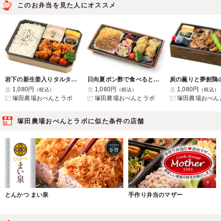
このお弁当を見た人にオススメ
岩下の新生姜入りタルタル 若鶏のチキン南蛮弁当
日向夏ポン酢で食べるとり天と親子そぼろ弁当【8/31まで納品可能】
1,080円
1,080円
1,080円
（税込）
（税込）
（税込）
塚田農場おべんとラボ
塚田農場おべんとラボ
塚田農場おべん
塚田農場おべんとラボに似た条件の店舗
とんかつ まい泉
手作り弁当のマザー