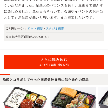
くいただきました。副菜とのバランスも良く、最後まで飽きず
に楽しめました。見た目もきれいで、会議やイベントのお弁当
としても満足度が高いと思います。また注文したいです。
ご利用シーン：
ロケ・撮影
›
スタジオ撮影
東京都大田区昭和島
2026/07/23
さらに読み込む
（1～
5
件を表示 / 全340件）
漁師とコラボして作った国産銀鮭弁当に似た条件の商品