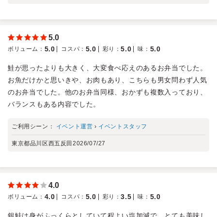
5.0
5.0
5.0
5.0
5.0
ボリューム
：
コスパ
：
彩り
：
味
：
鮭が思ったよりも大きく、大変食べ応えのあるお弁当でした。
お魚だけかと思いきや、お肉もあり、こちらも男女問わず人気
のお弁当でした。他のお弁当同様、おかずも複数入っており、
バランスもある内容でした。
ご利用シーン：
イベント運営
›
イベントスタッフ
東京都品川区西五反田
2026/07/27
4.0
4.0
5.0
3.5
5.0
ボリューム
：
コスパ
：
彩り
：
味
：
銀鮭は身がふっくらとしていて程よい塩加減で、とても美味し