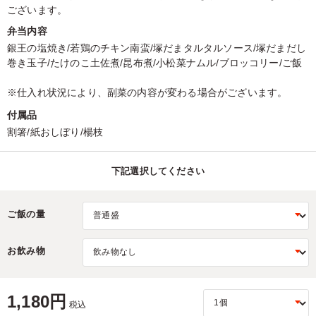
ございます。
弁当内容
銀王の塩焼き/若鶏のチキン南蛮/塚だまタルタルソース/塚だまだし
巻き玉子/たけのこ土佐煮/昆布煮/小松菜ナムル/ブロッコリー/ご飯
※仕入れ状況により、副菜の内容が変わる場合がございます。
付属品
割箸/紙おしぼり/楊枝
下記選択してください
ご飯の量
お飲み物
1,180円
税込