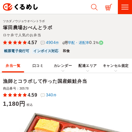
ツカダノウジョウオベントラボ
塚田農場おべんとラボ
ロケ弁で人気のお弁当
4.57
4904
0.1
早配・遅配率
%
件
帳票電子発行可
インボイス対応
和食
弁当一覧
口コミ
カレンダー
配達エリア
キャンセル規定
漁師とコラボして作った国産銀鮭弁当
商品番号：30578
4.59
340
件
1,180円
税込