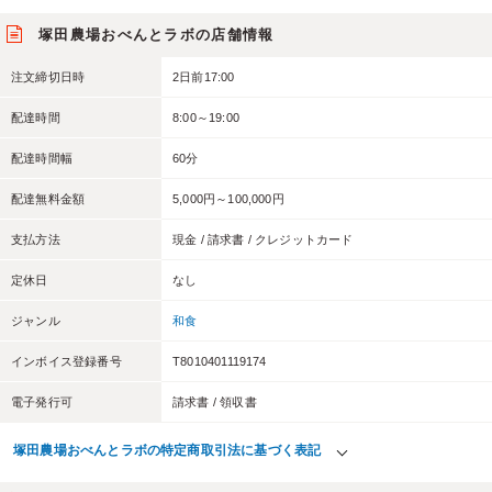
塚田農場おべんとラボの店舗情報
注文締切日時
2日前17:00
配達時間
8:00～19:00
配達時間幅
60分
配達無料金額
5,000円～100,000円
支払方法
現金 / 請求書 / クレジットカード
定休日
なし
ジャンル
和食
インボイス登録番号
T8010401119174
電子発行可
請求書 / 領収書
塚田農場おべんとラボの特定商取引法に基づく表記