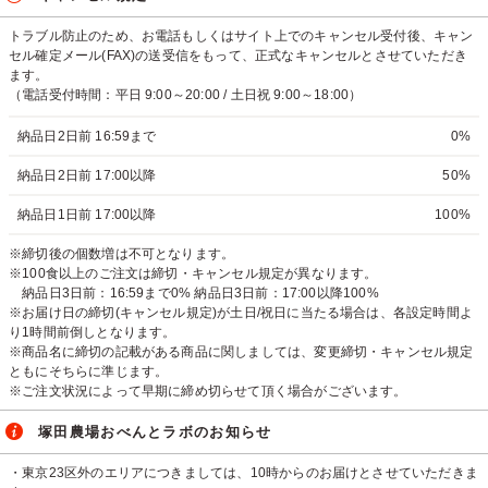
トラブル防止のため、お電話もしくはサイト上でのキャンセル受付後、キャン
セル確定メール(FAX)の送受信をもって、正式なキャンセルとさせていただき
ます。
（電話受付時間：平日 9:00～20:00 / 土日祝 9:00～18:00）
納品日2日前 16:59まで
0%
納品日2日前 17:00以降
50%
納品日1日前 17:00以降
100%
※締切後の個数増は不可となります。
※100食以上のご注文は締切・キャンセル規定が異なります。
納品日3日前：16:59まで0% 納品日3日前：17:00以降100%
※お届け日の締切(キャンセル規定)が土日/祝日に当たる場合は、各設定時間よ
り1時間前倒しとなります。
※商品名に締切の記載がある商品に関しましては、変更締切・キャンセル規定
ともにそちらに準じます。
※ご注文状況によって早期に締め切らせて頂く場合がございます。
塚田農場おべんとラボのお知らせ
・東京23区外のエリアにつきましては、10時からのお届けとさせていただきま