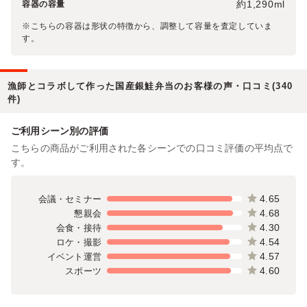
約1,290ml
容器の容量
※こちらの容器は形状の特徴から、調整して容量を査定していま
す。
漁師とコラボして作った国産銀鮭弁当のお客様の声・口コミ(340
件)
ご利用シーン別の評価
こちらの商品がご利用された各シーンでの口コミ評価の平均点で
す。
4.65
会議・セミナー
4.68
懇親会
4.30
会食・接待
4.54
ロケ・撮影
4.57
イベント運営
4.60
スポーツ