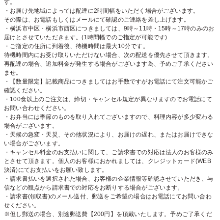
す。
・お届け先地域によっては配達に2時間幅をいただく場合がございます。
その際は、お電話もしくはメールにて確認のご連絡を差し上げます。
・横浜市中区・横浜市西区につきましては、9時～11時・15時～17時のみのお
届けとさせていただきます。(1時間幅でのご指定が可能です)
・ご指定の住所に到着後、待機時間は最大10分です。
待機時間内にお受け取りいただけない場合、次の配送を優先させて頂きます。
再配達の場合、追加料金が発生する場合がございます為、予めご了承ください
ませ。
・【数量限定】記載商品につきましてはお手数ですがお電話にて注文可能かご
確認ください。
・100食以上のご注文は、締切・キャンセル規定が異なりますのでお電話にて
お問い合わせください。
・お弁当には季節のものを取り入れてございますので、料理内容が多少変わる
場合がございます。
・天候の急変・天災、その他状況により、お届けの遅れ、またはお届けできな
い場合がございます。
・キャンセル料金のお支払いに関して、ご請求書での対応は法人のお客様のみ
とさせて頂きます。個人のお客様におかれましては、クレジットカード(WEB
決済)にてお支払いをお願い致します。
・請求書払いを選択された場合、お客様の企業情報等確認させていただき、与
信などの観点から請求書での対応をお断りする場合がございます。
・請求書(領収書)のメール送付、郵送をご希望の場合はお電話にてお問い合わ
せください。
※但し郵送の場合、別途郵送費【200円】を頂戴いたします。予めご了承くだ