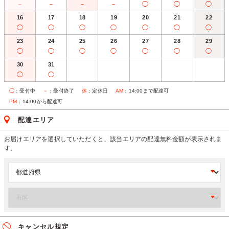
－
－
－
－
◯
◯
◯
16
17
18
19
20
21
22
◯
◯
◯
◯
◯
◯
◯
23
24
25
26
27
28
29
◯
◯
◯
◯
◯
◯
◯
30
31
◯
◯
◯
：受付中
－
：受付終了
休
：定休日
AM
：14:00まで配達可
PM
：14:00から配達可
配達エリア
お届けエリアを選択していただくと、該当エリアの配達無料金額が表示されま
す。
キャンセル規定