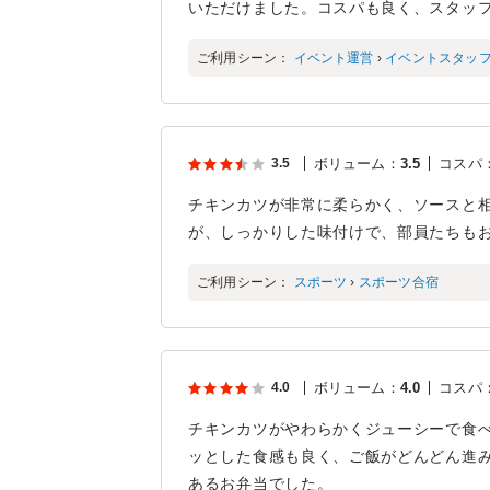
いただけました。コスパも良く、スタッ
ご利用シーン：
イベント運営
›
イベントスタッ
3.5
ボリューム
：
3.5
コスパ
チキンカツが非常に柔らかく、ソースと
が、しっかりした味付けで、部員たちも
ご利用シーン：
スポーツ
›
スポーツ合宿
4.0
ボリューム
：
4.0
コスパ
チキンカツがやわらかくジューシーで食
ッとした食感も良く、ご飯がどんどん進
あるお弁当でした。