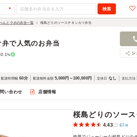
べんとラボの弁当一覧
桜島どりのソースチキンカツ弁当
桜島どりの
900円
店舗名：塚
ケ弁で人気のお弁当
シ
0.1
率
%
60分
5,000円～100,000円
なし
配達時間幅
配達無料金額
定休日
支払方法
問い合わせ
店舗情報
閲覧
桜島どりのソース
4.43
67
件
肉厚でジューシーな桜島どりの