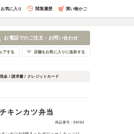
お気に入り
閲覧履歴
買い物かご
履歴を全件削除する
ソースチキンカツ弁当
お電話でのご注文・お問い合わせ
田農場おべんとラボ
ェアする
店舗をお気に入りに追加する
現金 / 請求書 / クレジットカード
履歴を見る
チキンカツ弁当
商品番号：64084
チキンカツが4個入ったボリュームたっぷり