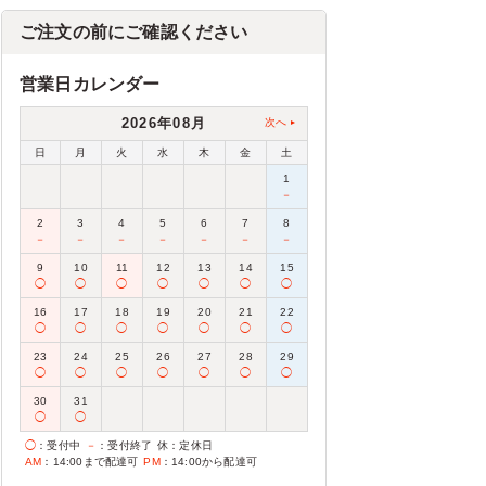
ご注文の前にご確認ください
営業日カレンダー
2026年08月
次へ
日
月
火
水
木
金
土
1
－
2
3
4
5
6
7
8
－
－
－
－
－
－
－
9
10
11
12
13
14
15
◯
◯
◯
◯
◯
◯
◯
16
17
18
19
20
21
22
◯
◯
◯
◯
◯
◯
◯
23
24
25
26
27
28
29
◯
◯
◯
◯
◯
◯
◯
30
31
◯
◯
◯
：受付中
－
：受付終了
休
：定休日
AM
：14:00まで配達可
PM
：14:00から配達可