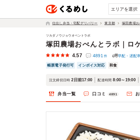
エリアを選択
仕出し弁当・宅配デリバリー
東京都
塚田農場お
ツカダノウジョウオベントラボ
塚田農場おべんとラボ｜ロ
4.57
4891
早配・遅配
件
帳票電子発行可
インボイス対応
和食
2日前17:00
8:00～19:00
注文締切日時
配達時間
弁当一覧
口コミ
お
4891