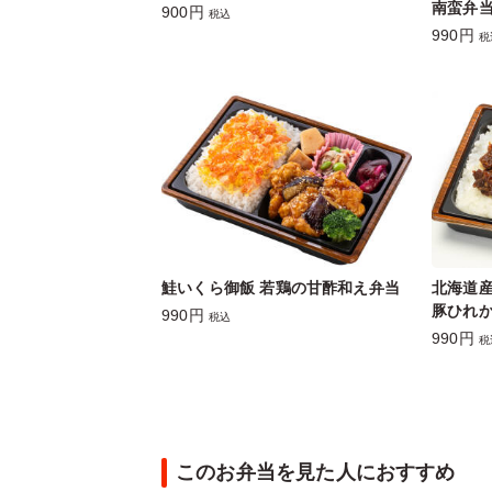
南蛮弁
900円
税込
990円
税
鮭いくら御飯 若鶏の甘酢和え弁当
北海道
豚ひれ
990円
税込
990円
税
このお弁当を見た人におすすめ