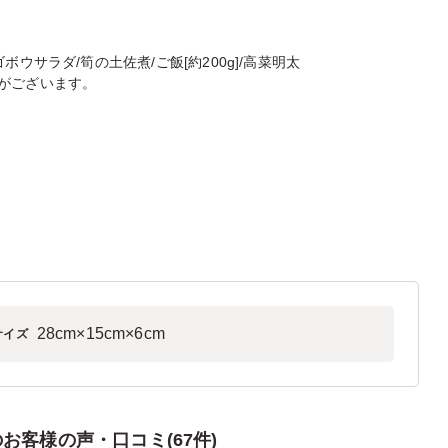
ウサラダ/筍の土佐煮/ご飯[約200g]/高菜明太
がございます。
28cm×15cm×6cm
サイズ
客様の声・口コミ(67件)