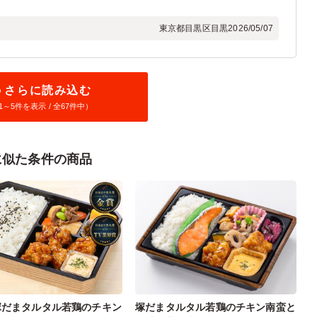
東京都目黒区目黒
2026/05/07
さらに読み込む
1～
5
件を表示 / 全67件中）
に似た条件の商品
塚だまタルタル若鶏のチキン
塚だまタルタル若鶏のチキン南蛮と