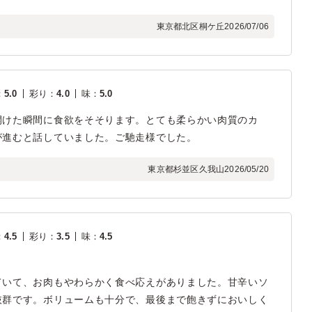
東京都北区桐ケ丘
2026/07/06
：
5.0
彩り
：
4.0
味
：
5.0
開けた瞬間に食欲をそそります。とても柔らかい肉質のカ
が進むと話していました。ご馳走様でした。
東京都杉並区久我山
2026/05/20
：
4.5
彩り
：
3.5
味
：
4.5
ていて、お肉もやわらかく食べ応えがありました。甘辛いソ
抜群です。ボリュームも十分で、最後まで飽きずにおいしく