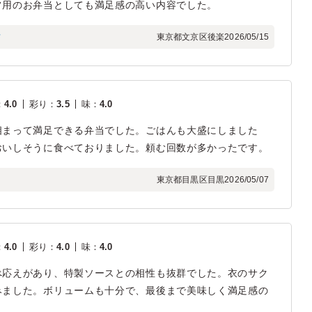
フ用のお弁当としても満足感の高い内容でした。
フ
東京都文京区後楽
2026/05/15
：
4.0
彩り
：
3.5
味
：
4.0
相まって満足できる弁当でした。ごはんも大盛にしました
おいしそうに食べておりました。頼む回数が多かったです。
東京都目黒区目黒
2026/05/07
：
4.0
彩り
：
4.0
味
：
4.0
べ応えがあり、特製ソースとの相性も抜群でした。衣のサク
みました。ボリュームも十分で、最後まで美味しく満足感の