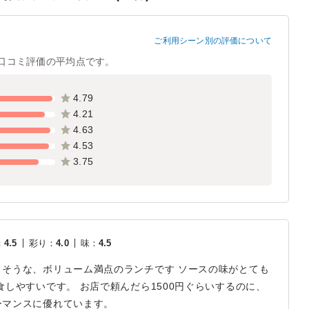
ご利用シーン別の評価について
口コミ評価の平均点です。
4.79
4.21
4.63
4.53
3.75
：
4.5
彩り
：
4.0
味
：
4.5
そうな、ボリューム満点のランチです ソースの味がとても
しやすいです。 お店で頼んだら1500円ぐらいするのに、
ーマンスに優れています。