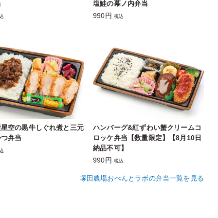
当
塩鮭の幕ノ内弁当
990円
込
税込
産星空の黒牛しぐれ煮と三元
ハンバーグ&紅ずわい蟹クリームコ
かつ弁当
ロッケ弁当【数量限定】【8月10日
納品不可】
込
990円
税込
塚田農場おべんとラボの弁当一覧を見る