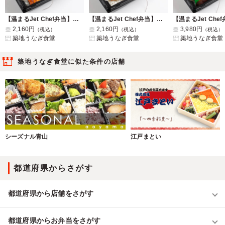
【温まるJet Chef弁当】築地の最高級うな重 舞
【温まるJet Chef弁当】築地の最高級うな重 錦
2,160円
2,160円
3,980円
（税込）
（税込）
（税込）
築地うなぎ食堂
築地うなぎ食堂
築地うなぎ食堂
築地うなぎ食堂に似た条件の店舗
シーズナル青山
江戸まとい
都道府県からさがす
都道府県から店舗をさがす
都道府県からお弁当をさがす