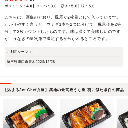
4.0
3.0
5.0
5.0
ボリューム
：
コスパ
：
彩り
：
味
：
こちらは、画像のとおり、尻尾が2枚目として入っています。
わかりやすく言うと、ウナギ1本を2つに分けて、尻尾側を2等
分して2枚カウントしたものです。味は濃くて美味しいのです
が、うなぎの量次第で満足するか分かれるところです。
ご利用シーン：
－
埼玉県川口市青木
2025/12/28
【温まるJet Chef弁当】築地の最高級うな重 葵に似た条件の商品