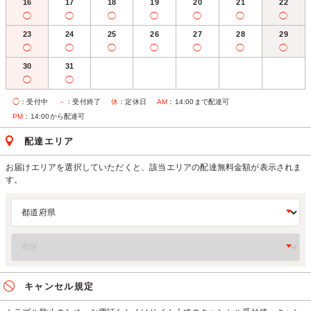
16
17
18
19
20
21
22
◯
◯
◯
◯
◯
◯
◯
23
24
25
26
27
28
29
◯
◯
◯
◯
◯
◯
◯
30
31
◯
◯
◯
：受付中
－
：受付終了
休
：定休日
AM
：14:00まで配達可
PM
：14:00から配達可
配達エリア
お届けエリアを選択していただくと、該当エリアの配達無料金額が表示されま
す。
キャンセル規定