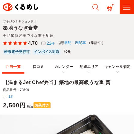
ツキジウナギショクドウ
築地うなぎ食堂
全品加熱容器でうな重を配達
4.70
22
早配・遅配率
-（集計中）
件
帳票電子発行可
インボイス対応
和食
弁当一覧
口コミ
カレンダー
配達エリア
キャンセル規定
【温まるJet Chef弁当】築地の最高級うな重 葵
商品番号：72509
1
件
2,500円
お茶付き
税込