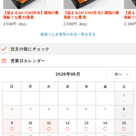
【温まるJet Chef弁当】築地の最
【温まるJet Chef弁当】築地の最
【温まる
高級うな重 白蒲葵
高級うな重 彩
高級う
2,500円
2,500円
2,160
（税込）
（税込）
築地うなぎ食堂の弁当一覧を見る
注文の前にチェック
営業日カレンダー
2026年08月
次へ
日
月
火
水
木
金
土
1
－
2
3
4
5
6
7
8
－
－
－
－
－
－
－
9
10
11
12
13
14
15
◯
◯
◯
◯
◯
◯
◯