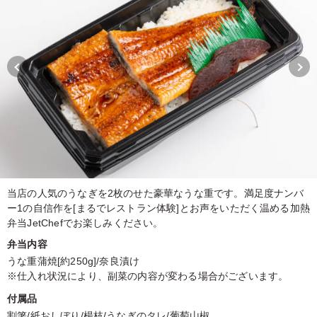
当店の人気のうなぎを2枚のせた豪華なうな重です。満足度ナンバ
ー1の自信作を[まるでレストラン体験]とお声をいただく温める加熱
弁当JetChefでお楽しみください。
弁当内容
うな重蒲焼[約250g]/奈良漬け
※仕入れ状況により、副菜の内容が変わる場合がございます。
付属品
割箸/紙おしぼり/楊枝/うなぎのタレ/葡萄山椒