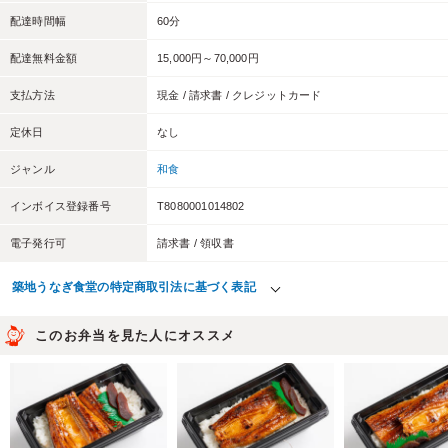
配達時間幅
60分
配達無料金額
15,000円～70,000円
支払方法
現金 / 請求書 / クレジットカード
定休日
なし
ジャンル
和食
インボイス登録番号
T8080001014802
電子発行可
請求書 / 領収書
築地うなぎ食堂の特定商取引法に基づく表記
このお弁当を見た人にオススメ