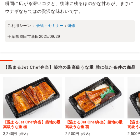
瞬間に広がる深いコクと、後味に残るほのかな甘みが、まさに
ウナギならではの贅沢な味わいです。
ご利用シーン：
会議・セミナー
›
研修
千葉県成田市新田
2025/09/29
【温まるJet Chef弁当】築地の最高級うな重 雅に似た条件の商品
【温まるJet Chef弁当】築地の最
【温まるJet Chef弁当】築地の最
【温まる
高級うな重 極
高級うな重 葵
高級う
3,240円
2,500円
2,500
（税込）
（税込）