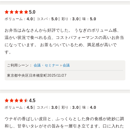
5.0
4.0
5.0
3.0
5.0
ボリューム
：
コスパ
：
彩り
：
味
：
お弁当はみなさんから好評でした。 うなぎのボリューム感、
温かい状況で食べれる点、コストパフォーマンスの高いお弁当
になっています。 お茶もついているため、満足感が高いで
す。
ご利用シーン：
会議・セミナー
›
会議
東京都中央区日本橋室町
2025/11/27
4.5
4.5
3.0
3.0
4.0
ボリューム
：
コスパ
：
彩り
：
味
：
ウナギの香ばしい皮目と、ふっくらとした身の食感が絶妙に調
和し、甘辛いタレがその旨みを一層引き立てます。口に入れた