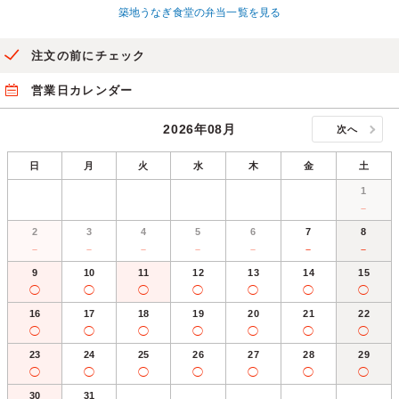
築地うなぎ食堂の弁当一覧を見る
注文の前にチェック
営業日カレンダー
2026年08月
次へ
日
月
火
水
木
金
土
1
－
2
3
4
5
6
7
8
－
－
－
－
－
－
－
9
10
11
12
13
14
15
◯
◯
◯
◯
◯
◯
◯
16
17
18
19
20
21
22
◯
◯
◯
◯
◯
◯
◯
23
24
25
26
27
28
29
◯
◯
◯
◯
◯
◯
◯
30
31