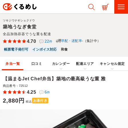
ツキジウナギショクドウ
築地うなぎ食堂
全品加熱容器でうな重を配達
4.70
22
早配・遅配率
-（集計中）
件
帳票電子発行可
インボイス対応
和食
弁当一覧
口コミ
カレンダー
配達エリア
キャンセル規定
【温まるJet Chef弁当】築地の最高級うな重 雅
商品番号：72512
4.25
6
件
2,880円
お茶付き
税込