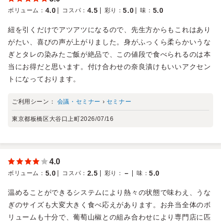
4.0
4.5
5.0
5.0
ボリューム
：
コスパ
：
彩り
：
味
：
紐を引くだけでアツアツになるので、先生方からもこれはあり
がたい、喜びの声が上がりました。身がふっくら柔らかいうな
ぎとタレの染みたご飯が絶品で、この値段で食べられるのは本
当にお得だと思います。付け合わせの奈良漬けもいいアクセン
トになっております。
ご利用シーン：
会議・セミナー
›
セミナー
東京都板橋区大谷口上町
2026/07/16
4.0
5.0
2.5
－
5.0
ボリューム
：
コスパ
：
彩り
：
味
：
温めることができるシステムにより熱々の状態で味わえ、うな
ぎのサイズも大変大きく食べ応えがあります。お弁当全体のボ
リュームも十分で、葡萄山椒との組み合わせにより専門店に匹