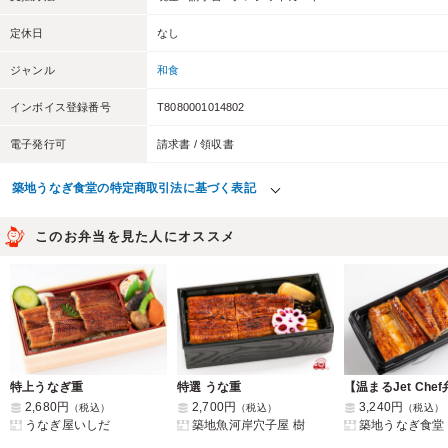
定休日
なし
ジャンル
和食
インボイス登録番号
T8080001014802
電子発行可
請求書 / 領収書
築地うなぎ食堂の特定商取引法に基づく表記
このお弁当を見た人にオススメ
特上うなぎ重
特選 うな重
2,680円
2,700円
3,240円
（税込）
（税込）
（税込）
うなぎ屋いしだ
築地魚河岸穴子屋 樹
築地うなぎ食堂