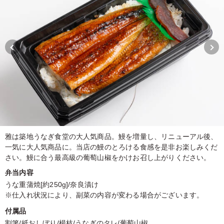
雅は築地うなぎ食堂の大人気商品。鰻を増量し、リニューアル後、
一気に大人気商品に。当店の鰻のとろける食感を是非お楽しみくだ
さい。鰻に合う最高級の葡萄山椒をかけお召し上がりください。
弁当内容
うな重蒲焼[約250g]/奈良漬け
※仕入れ状況により、副菜の内容が変わる場合がございます。
付属品
割箸/紙おしぼり/楊枝/うなぎのタレ/葡萄山椒