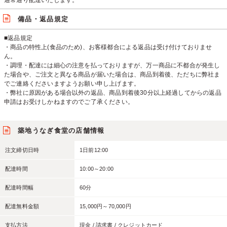
通常通り配達いたします。
備品・返品規定
■返品規定
・商品の特性上(食品のため)、お客様都合による返品は受け付けておりませ
ん。
・調理・配達には細心の注意を払っておりますが、万一商品に不都合が発生し
た場合や、ご注文と異なる商品が届いた場合は、商品到着後、ただちに弊社ま
でご連絡くださいますようお願い申し上げます。
・弊社に原因がある場合以外の返品、商品到着後30分以上経過してからの返品
申請はお受けしかねますのでご了承ください。
築地うなぎ食堂の店舗情報
注文締切日時
1日前12:00
配達時間
10:00～20:00
配達時間幅
60分
配達無料金額
15,000円～70,000円
支払方法
現金 / 請求書 / クレジットカード