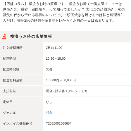
【店舗コラム】 横浜うお時の渡邊です。 横浜うお時で一番人気メニューは
厚焼き卵、通称「頑固焼き」って知ってましたか？ 実はこの頑固焼き、私の
祖父の代から伝わる秘伝のレシピでして頑固焼きを焼けるのは私と料理長2
人だけ。毎朝2kgの鉄鍋を振る筋トレからうお時の一日は始まります。
横濱うお時の店舗情報
注文締切日時
2日前11:00
配達時間
10:30～18:00
配達時間幅
30分
配達無料金額
10,000円～50,000円
支払方法
現金 / 請求書 / クレジットカード
定休日
なし
ジャンル
和食
インボイス登録番号
T2020002068684