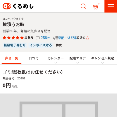
ヨコハマウオトキ
横濱うお時
創業60年。老舗の魚弁当を配達
4.55
258
0.8
早配・遅配率
%
件
帳票電子発行可
インボイス対応
和食
弁当一覧
口コミ
カレンダー
配達エリア
キャンセル規定
ゴミ袋(枚数はお任せください)
商品番号：25897
0円
税込