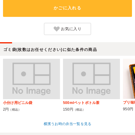
かごに入れる
お気に入り
ゴミ袋(枚数はお任せください)に似た条件の商品
ブリ味
小分け用ビニル袋
500mlペットボトル茶
950円
2円
150円
（税込）
（税込）
横濱うお時の弁当一覧を見る