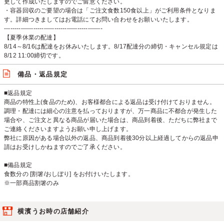
更して作成いたしますのでご留意ください。
・容器回収のご要望の場合は「ご注文食数150食以上」がご利用条件となりま
す。詳細つきましてはお電話にてお問い合わせをお願いいたします。
-----------------------------------------------
【夏季休業の配達】
8/14～8/16は配達をお休みいたします。8/17配達分の締切・キャンセル規定は
8/12 11:00締切です。
備品・返品規定
■返品規定
商品の特性上(食品のため)、お客様都合による返品は受け付けておりません。
調理・配達には細心の注意を払っておりますが、万一商品に不都合が発生した
場合や、ご注文と異なる商品が届いた場合は、商品到着後、ただちに弊社まで
ご連絡くださいますようお願い申し上げます。
弊社に原因がある場合以外の返品、商品到着後30分以上経過してからの返品申
請はお受けしかねますのでご了承ください。
■備品規定
食数分の [割箸/おしぼり] をお付けいたします。
※一部商品割箸のみ
横濱うお時の店舗紹介