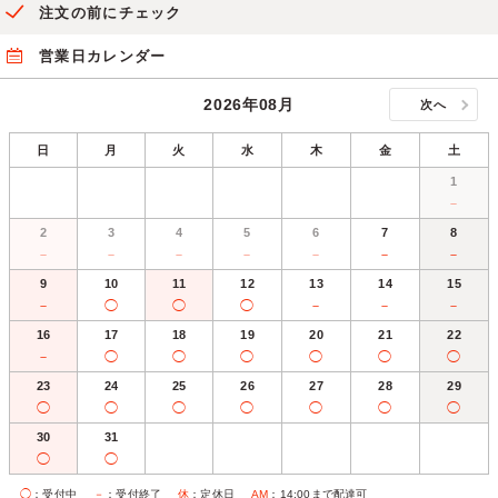
注文の前にチェック
営業日カレンダー
2026年08月
次へ
日
月
火
水
木
金
土
1
－
2
3
4
5
6
7
8
－
－
－
－
－
－
－
9
10
11
12
13
14
15
－
◯
◯
◯
－
－
－
16
17
18
19
20
21
22
－
◯
◯
◯
◯
◯
◯
23
24
25
26
27
28
29
◯
◯
◯
◯
◯
◯
◯
30
31
◯
◯
◯
：受付中
－
：受付終了
休
：定休日
AM
：14:00まで配達可