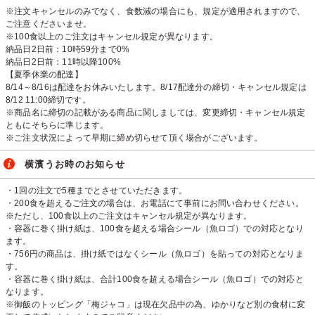
※注文キャンセルのみでなく、食数減の場合にも、規定が適用されますので、
ご注意くださいませ。
※100食以上のご注文はキャンセル規定が異なります。
納品日2日前：10時59分まで0%
納品日2日前：11時以降100%
【夏季休業の配達】
8/14～8/16は配達をお休みいたします。8/17配達分の締切・キャンセル規定は
8/12 11:00締切です。
※商品名に締切の記載がある商品に関しましては、変更締切・キャンセル規定
ともにそちらに準じます。
※ご注文状況によって早期に締め切らせて頂く場合がございます。
横濱うお時のお知らせ
・1回の注文で5種までとさせていただきます。
・200食を超えるご注文の場合は、お電話にて事前にお問い合わせください。
※ただし、100食以上のご注文はキャンセル規定が異なります。
・容器に巻く掛け紙は、100食を超える場合シール（魚ロゴ）での対応となり
ます。
・756円の商品は、掛け紙ではなくシール（魚ロゴ）を貼っての対応となりま
す。
・容器に巻く掛け紙は、合計100食を超える場合シール（魚ロゴ）での対応と
なります。
※御飯のトッピング「梅ジャコ」は現在欠品中の為、ゆかりなど別の食材に変