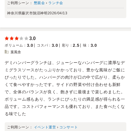
ご利用シーン：
懇親会
›
ランチ会
神奈川県藤沢市鵠沼神明
2026/04/13
3.0
3.0
3.0
2.5
3.0
ボリューム
：
コスパ
：
彩り
：
味
：
葉風舎
デミハンバーグランチは、ジューシーなハンバーグに濃厚なデ
ミグラスソースがたっぷりかかっており、豊かな風味がご飯に
ぴったりでした。ハンバーグの肉汁が口の中で広がり、柔らか
くて食べやすかったです。サイドの野菜や付け合わせも新鮮
で、全体のバランスが良く、飽きずに最後まで楽しめました。
ボリューム感もあり、ランチにぴったりの満足感が得られる一
品です。コストパフォーマンスも優れており、また食べたくな
る味でした
ご利用シーン：
イベント運営
›
コンサート