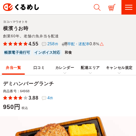
ヨコハマウオトキ
横濱うお時
創業60年。老舗の魚弁当を配達
4.55
258
0.8
早配・遅配率
%
件
帳票電子発行可
インボイス対応
和食
弁当一覧
口コミ
カレンダー
配達エリア
キャンセル規定
デミハンバーグランチ
商品番号：64968
3.88
4
件
950円
税込