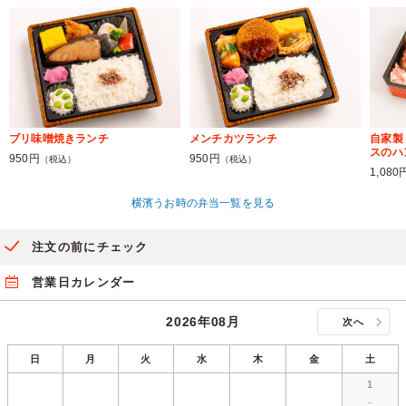
ブリ味噌焼きランチ
メンチカツランチ
自家製
スのハ
950円
950円
（税込）
（税込）
1,080
横濱うお時の弁当一覧を見る
注文の前にチェック
営業日カレンダー
2026年08月
次へ
日
月
火
水
木
金
土
1
－