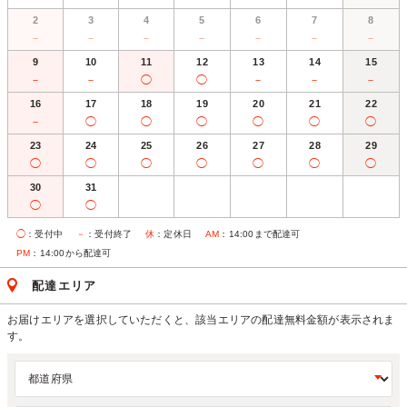
2
3
4
5
6
7
8
－
－
－
－
－
－
－
9
10
11
12
13
14
15
－
－
◯
◯
－
－
－
16
17
18
19
20
21
22
－
◯
◯
◯
◯
◯
◯
23
24
25
26
27
28
29
◯
◯
◯
◯
◯
◯
◯
30
31
◯
◯
◯
：受付中
－
：受付終了
休
：定休日
AM
：14:00まで配達可
PM
：14:00から配達可
配達エリア
お届けエリアを選択していただくと、該当エリアの配達無料金額が表示されま
す。