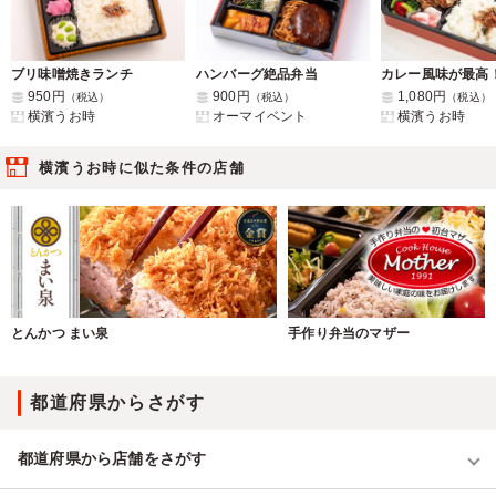
ブリ味噌焼きランチ
ハンバーグ絶品弁当
950円
900円
1,080円
（税込）
（税込）
（税込）
横濱うお時
オーマイベント
横濱うお時
横濱うお時に似た条件の店舗
とんかつ まい泉
手作り弁当のマザー
都道府県からさがす
都道府県から店舗をさがす