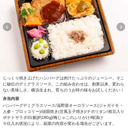
じっくり焼き上げたハンバーグは肉汁たっぷりのジューシー。そこ
に秘伝のデミグラスソース。この組み合わせは、創業以来、変わら
ない美味しさ。横浜生まれ、育ちのうお時の味をお試しください！
弁当内容
ハンバーグデミグラスソース/温野菜オーロラソース(ジャガイモ・
人参・ブロッコリー)/頑固焼き(甘風玉子焼き)/ナポリタン/枝豆入り
ポテトサラダ/白飯[約180g]/梅じゃこのふりかけ/桜漬け
※仕入れ状況により、副菜の内容が変わる場合がございます。