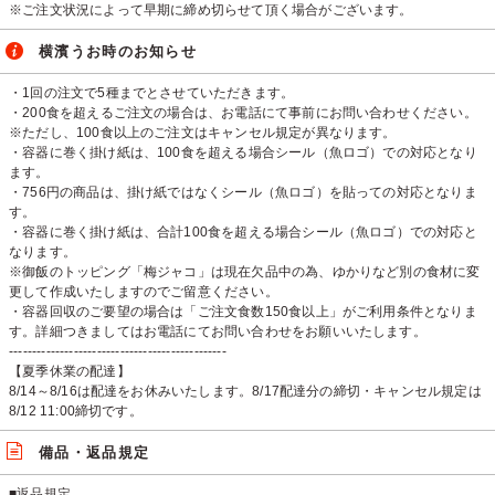
※ご注文状況によって早期に締め切らせて頂く場合がございます。
横濱うお時のお知らせ
・1回の注文で5種までとさせていただきます。
・200食を超えるご注文の場合は、お電話にて事前にお問い合わせください。
※ただし、100食以上のご注文はキャンセル規定が異なります。
・容器に巻く掛け紙は、100食を超える場合シール（魚ロゴ）での対応となり
ます。
・756円の商品は、掛け紙ではなくシール（魚ロゴ）を貼っての対応となりま
す。
・容器に巻く掛け紙は、合計100食を超える場合シール（魚ロゴ）での対応と
なります。
※御飯のトッピング「梅ジャコ」は現在欠品中の為、ゆかりなど別の食材に変
更して作成いたしますのでご留意ください。
・容器回収のご要望の場合は「ご注文食数150食以上」がご利用条件となりま
す。詳細つきましてはお電話にてお問い合わせをお願いいたします。
-----------------------------------------------
【夏季休業の配達】
8/14～8/16は配達をお休みいたします。8/17配達分の締切・キャンセル規定は
8/12 11:00締切です。
備品・返品規定
■返品規定