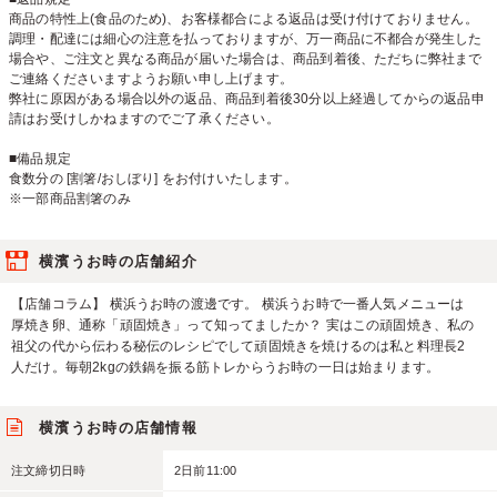
商品の特性上(食品のため)、お客様都合による返品は受け付けておりません。
調理・配達には細心の注意を払っておりますが、万一商品に不都合が発生した
場合や、ご注文と異なる商品が届いた場合は、商品到着後、ただちに弊社まで
ご連絡くださいますようお願い申し上げます。
弊社に原因がある場合以外の返品、商品到着後30分以上経過してからの返品申
請はお受けしかねますのでご了承ください。
■備品規定
食数分の [割箸/おしぼり] をお付けいたします。
※一部商品割箸のみ
横濱うお時の店舗紹介
【店舗コラム】 横浜うお時の渡邊です。 横浜うお時で一番人気メニューは
厚焼き卵、通称「頑固焼き」って知ってましたか？ 実はこの頑固焼き、私の
祖父の代から伝わる秘伝のレシピでして頑固焼きを焼けるのは私と料理長2
人だけ。毎朝2kgの鉄鍋を振る筋トレからうお時の一日は始まります。
横濱うお時の店舗情報
注文締切日時
2日前11:00