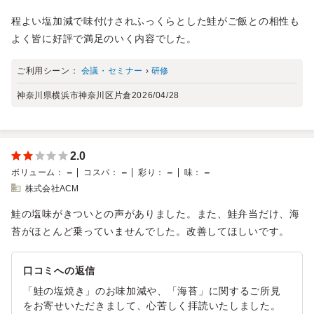
程よい塩加減で味付けされふっくらとした鮭がご飯との相性も
よく皆に好評で満足のいく内容でした。
ご利用シーン：
会議・セミナー
›
研修
神奈川県横浜市神奈川区片倉
2026/04/28
2.0
－
－
－
－
ボリューム
：
コスパ
：
彩り
：
味
：
株式会社ACM
鮭の塩味がきついとの声がありました。また、鮭弁当だけ、海
苔がほとんど乗っていませんでした。改善してほしいです。
口コミへの返信
「鮭の塩焼き」のお味加減や、「海苔」に関するご所見
をお寄せいただきまして、心苦しく拝読いたしました。