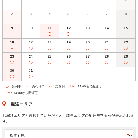
－
2
3
4
5
6
7
8
－
－
－
－
－
－
－
9
10
11
12
13
14
15
－
－
◯
◯
－
－
－
16
17
18
19
20
21
22
－
◯
◯
◯
◯
◯
◯
23
24
25
26
27
28
29
◯
◯
◯
◯
◯
◯
◯
30
31
◯
◯
◯
：受付中
－
：受付終了
休
：定休日
AM
：14:00まで配達可
PM
：14:00から配達可
配達エリア
お届けエリアを選択していただくと、該当エリアの配達無料金額が表示されま
す。