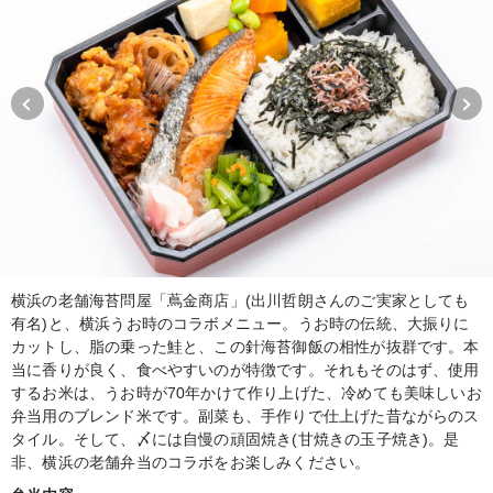
横浜の老舗海苔問屋「蔦金商店」(出川哲朗さんのご実家としても
有名)と、横浜うお時のコラボメニュー。うお時の伝統、大振りに
カットし、脂の乗った鮭と、この針海苔御飯の相性が抜群です。本
当に香りが良く、食べやすいのが特徴です。それもそのはず、使用
するお米は、うお時が70年かけて作り上げた、冷めても美味しいお
弁当用のブレンド米です。副菜も、手作りで仕上げた昔ながらのス
タイル。そして、〆には自慢の頑固焼き(甘焼きの玉子焼き)。是
非、横浜の老舗弁当のコラボをお楽しみください。