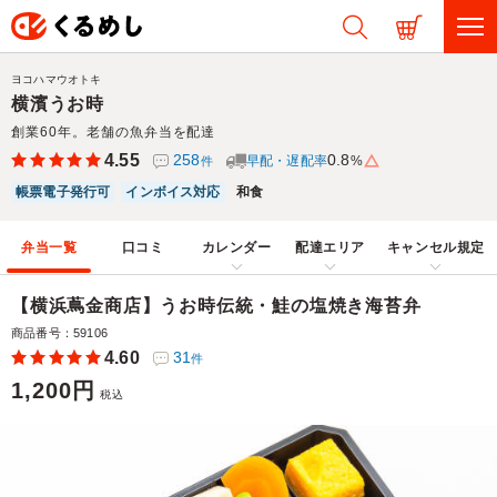
ヨコハマウオトキ
横濱うお時
創業60年。老舗の魚弁当を配達
4.55
258
0.8
早配・遅配率
%
件
帳票電子発行可
インボイス対応
和食
弁当一覧
口コミ
カレンダー
配達エリア
キャンセル規定
【横浜蔦金商店】うお時伝統・鮭の塩焼き海苔弁
商品番号：59106
4.60
31
件
1,200円
税込