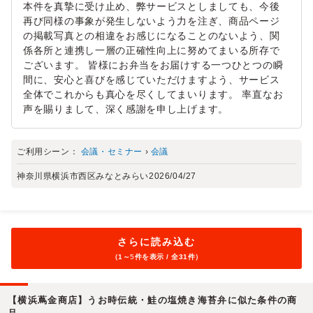
本件を真摯に受け止め、弊サービスとしましても、今後
再び同様の事象が発生しないよう力を注ぎ、商品ページ
の掲載写真との相違をお感じになることのないよう、関
係各所と連携し一層の正確性向上に努めてまいる所存で
ございます。 皆様にお弁当をお届けする一つひとつの瞬
間に、安心と喜びを感じていただけますよう、サービス
全体でこれからも真心を尽くしてまいります。 率直なお
声を賜りまして、深く感謝を申し上げます。
ご利用シーン：
会議・セミナー
›
会議
神奈川県横浜市西区みなとみらい
2026/04/27
さらに読み込む
（1～
5
件を表示 / 全31件）
【横浜蔦金商店】うお時伝統・鮭の塩焼き海苔弁に似た条件の商