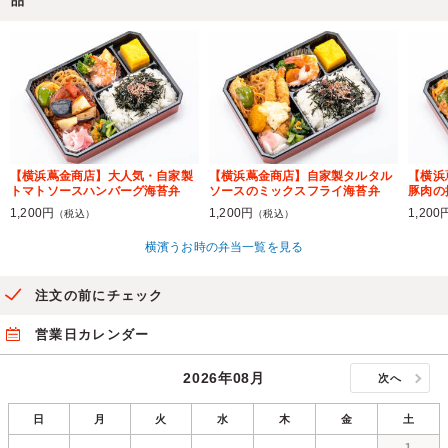
品
【横浜蔦金商店】大人気・自家製
【横浜蔦金商店】自家製タルタル
【横浜
トマトソースハンバーグ海苔弁
ソースのミックスフライ海苔弁
豚肉の
1,200円
1,200円
1,200
（税込）
（税込）
横濱うお時の弁当一覧を見る
注文の前にチェック
営業日カレンダー
2026年08月
次へ
日
月
火
水
木
金
土
1