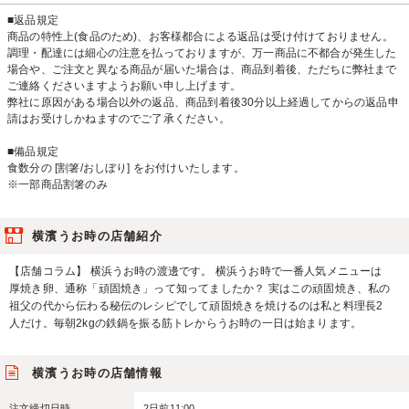
■返品規定
商品の特性上(食品のため)、お客様都合による返品は受け付けておりません。
調理・配達には細心の注意を払っておりますが、万一商品に不都合が発生した
場合や、ご注文と異なる商品が届いた場合は、商品到着後、ただちに弊社まで
ご連絡くださいますようお願い申し上げます。
弊社に原因がある場合以外の返品、商品到着後30分以上経過してからの返品申
請はお受けしかねますのでご了承ください。
■備品規定
食数分の [割箸/おしぼり] をお付けいたします。
※一部商品割箸のみ
横濱うお時の店舗紹介
【店舗コラム】 横浜うお時の渡邊です。 横浜うお時で一番人気メニューは
厚焼き卵、通称「頑固焼き」って知ってましたか？ 実はこの頑固焼き、私の
祖父の代から伝わる秘伝のレシピでして頑固焼きを焼けるのは私と料理長2
人だけ。毎朝2kgの鉄鍋を振る筋トレからうお時の一日は始まります。
横濱うお時の店舗情報
注文締切日時
2日前11:00