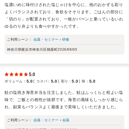
塩濃いめに味付けされた塩じゃけを中心に、他のおかずも彩り
よくバランスされており、食欲をそそります。ごはんの部分に
「切のり」が配置されており、一枚がバーンと乗っているいわ
ゆるのり弁よりも食べやすかったです。
ご利用シーン：
会議・セミナー
›
研修
神奈川県横浜市神奈川区鶴屋町
2026/08/05
5.0
5.0
5.0
5.0
5.0
ボリューム
：
コスパ
：
彩り
：
味
：
鮭の塩焼き海苔弁当を注文しました。鮭はふっくらと程よい塩
味で、ご飯との相性が抜群です。海苔の風味もしっかり感じら
れ、副菜もバランスよく最後まで美味しくいただきました。
ご利用シーン：
会議・セミナー
›
会議