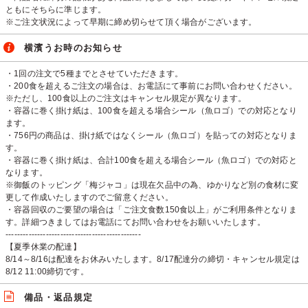
ともにそちらに準じます。
※ご注文状況によって早期に締め切らせて頂く場合がございます。
横濱うお時のお知らせ
・1回の注文で5種までとさせていただきます。
・200食を超えるご注文の場合は、お電話にて事前にお問い合わせください。
※ただし、100食以上のご注文はキャンセル規定が異なります。
・容器に巻く掛け紙は、100食を超える場合シール（魚ロゴ）での対応となり
ます。
・756円の商品は、掛け紙ではなくシール（魚ロゴ）を貼っての対応となりま
す。
・容器に巻く掛け紙は、合計100食を超える場合シール（魚ロゴ）での対応と
なります。
※御飯のトッピング「梅ジャコ」は現在欠品中の為、ゆかりなど別の食材に変
更して作成いたしますのでご留意ください。
・容器回収のご要望の場合は「ご注文食数150食以上」がご利用条件となりま
す。詳細つきましてはお電話にてお問い合わせをお願いいたします。
-----------------------------------------------
【夏季休業の配達】
8/14～8/16は配達をお休みいたします。8/17配達分の締切・キャンセル規定は
8/12 11:00締切です。
備品・返品規定