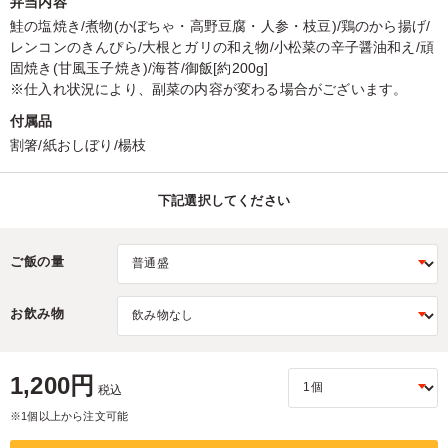
弁当内容
鮭の塩焼き/煮物(かぼちゃ・高野豆腐・人参・枝豆)/鶏のから揚げ/
レンコンのきんぴら/大根とガリの和え物/小松菜の辛子醤油和え/頑
固焼き(甘風玉子焼き)/海苔/御飯[約200g]
※仕入れ状況により、副菜の内容が変わる場合がございます。
付属品
割箸/紙おしぼり/楊枝
下記選択してください
ご飯の量
お飲み物
1,200円
税込
※1個以上から注文可能