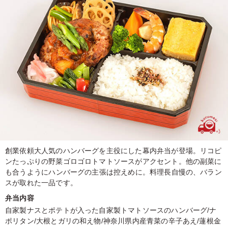
創業依頼大人気のハンバーグを主役にした幕内弁当が登場。リコピ
ンたっぷりの野菜ゴロゴロトマトソースがアクセント。他の副菜に
も合うようにハンバーグの主張は控えめに。料理長自慢の、バラン
スが取れた一品です。
弁当内容
自家製ナスとポテトが入った自家製トマトソースのハンバーグ/ナ
ポリタン/大根とガリの和え物/神奈川県内産青菜の辛子あえ/蓮根金