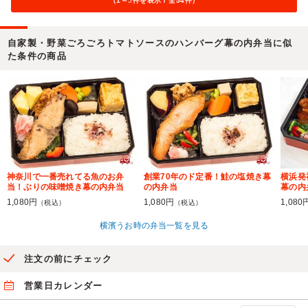
（1～
5
件を表示 / 全54件）
自家製・野菜ごろごろトマトソースのハンバーグ幕の内弁当に似
た条件の商品
神奈川で一番売れてる魚のお弁
創業70年のド定番！鮭の塩焼き幕
横浜発
当！ぶりの味噌焼き幕の内弁当
の内弁当
幕の内
1,080円
1,080円
1,080
（税込）
（税込）
横濱うお時の弁当一覧を見る
注文の前にチェック
営業日カレンダー