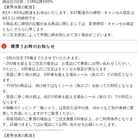
納品日2日前：11時以降100%
【夏季休業の配達】
8/14～8/16は配達をお休みいたします。8/17配達分の締切・キャンセル規定は
8/12 11:00締切です。
※商品名に締切の記載がある商品に関しましては、変更締切・キャンセル規定
ともにそちらに準じます。
※ご注文状況によって早期に締め切らせて頂く場合がございます。
横濱うお時のお知らせ
・1回の注文で5種までとさせていただきます。
・200食を超えるご注文の場合は、お電話にて事前にお問い合わせください。
※ただし、100食以上のご注文はキャンセル規定が異なります。
・容器に巻く掛け紙は、100食を超える場合シール（魚ロゴ）での対応となり
ます。
・756円の商品は、掛け紙ではなくシール（魚ロゴ）を貼っての対応となりま
す。
・容器に巻く掛け紙は、合計100食を超える場合シール（魚ロゴ）での対応と
なります。
※御飯のトッピング「梅ジャコ」は現在欠品中の為、ゆかりなど別の食材に変
更して作成いたしますのでご留意ください。
・容器回収のご要望の場合は「ご注文食数150食以上」がご利用条件となりま
す。詳細つきましてはお電話にてお問い合わせをお願いいたします。
-----------------------------------------------
【夏季休業の配達】