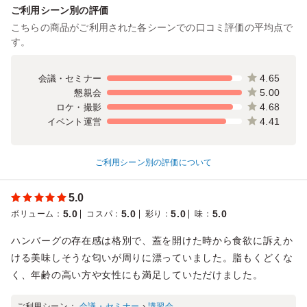
ご利用シーン別の評価
こちらの商品がご利用された各シーンでの口コミ評価の平均点で
す。
4.65
会議・セミナー
5.00
懇親会
4.68
ロケ・撮影
4.41
イベント運営
ご利用シーン別の評価について
5.0
5.0
5.0
5.0
5.0
ボリューム
：
コスパ
：
彩り
：
味
：
ハンバーグの存在感は格別で、蓋を開けた時から食欲に訴えか
ける美味しそうな匂いが周りに漂っていました。脂もくどくな
く、年齢の高い方や女性にも満足していただけました。
ご利用シーン：
会議・セミナー
›
講習会