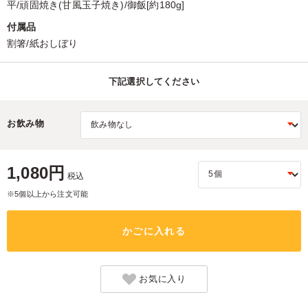
平/頑固焼き(甘風玉子焼き)/御飯[約180g]
付属品
割箸/紙おしぼり
下記選択してください
お飲み物
1,080円
税込
※5個以上から注文可能
かごに入れる
お気に入り