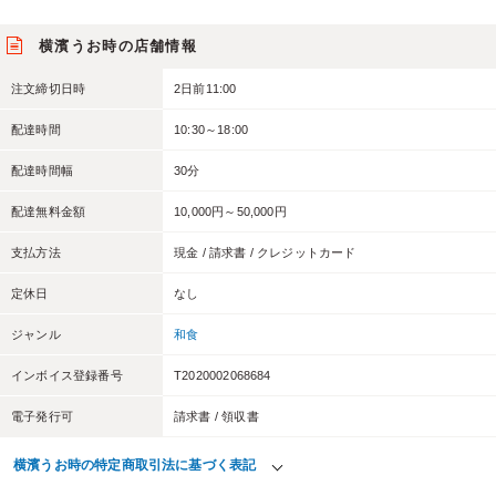
横濱うお時の店舗情報
注文締切日時
2日前11:00
配達時間
10:30～18:00
配達時間幅
30分
配達無料金額
10,000円～50,000円
支払方法
現金 / 請求書 / クレジットカード
定休日
なし
ジャンル
和食
インボイス登録番号
T2020002068684
電子発行可
請求書 / 領収書
横濱うお時の特定商取引法に基づく表記