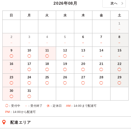
2026年08月
次へ
日
月
火
水
木
金
土
1
－
2
3
4
5
6
7
8
－
－
－
－
－
－
－
9
10
11
12
13
14
15
◯
◯
◯
◯
－
－
－
16
17
18
19
20
21
22
－
◯
◯
◯
◯
◯
◯
23
24
25
26
27
28
29
◯
◯
◯
◯
◯
◯
◯
30
31
◯
◯
◯
：受付中
－
：受付終了
休
：定休日
AM
：14:00まで配達可
PM
：14:00から配達可
配達エリア