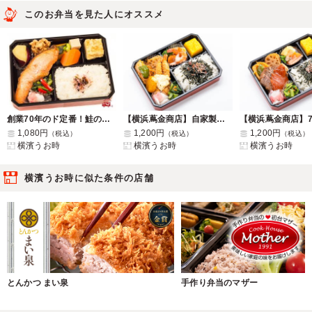
このお弁当を見た人にオススメ
創業70年のド定番！鮭の塩焼き幕の内弁当
【横浜蔦金商店】自家製タルタルソースのミックスフライ海苔弁
1,080円
1,200円
1,200円
（税込）
（税込）
（税込）
横濱うお時
横濱うお時
横濱うお時
横濱うお時に似た条件の店舗
とんかつ まい泉
手作り弁当のマザー