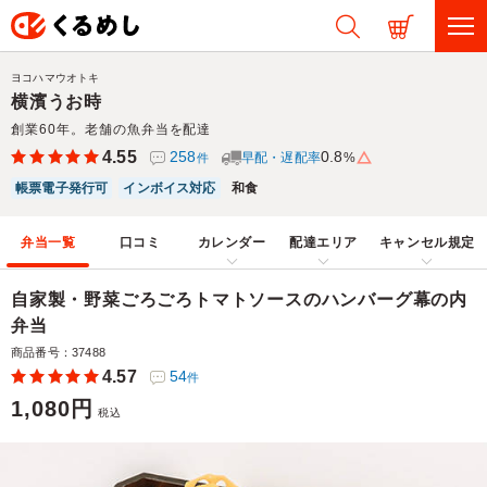
ヨコハマウオトキ
横濱うお時
創業60年。老舗の魚弁当を配達
4.55
258
0.8
早配・遅配率
%
件
帳票電子発行可
インボイス対応
和食
弁当一覧
口コミ
カレンダー
配達エリア
キャンセル規定
自家製・野菜ごろごろトマトソースのハンバーグ幕の内
弁当
商品番号：37488
4.57
54
件
1,080円
税込