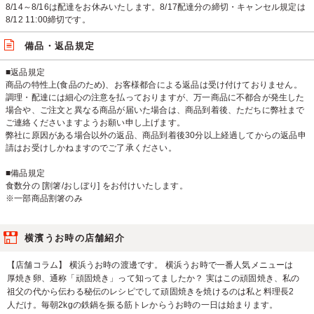
8/14～8/16は配達をお休みいたします。8/17配達分の締切・キャンセル規定は
8/12 11:00締切です。
備品・返品規定
■返品規定
商品の特性上(食品のため)、お客様都合による返品は受け付けておりません。
調理・配達には細心の注意を払っておりますが、万一商品に不都合が発生した
場合や、ご注文と異なる商品が届いた場合は、商品到着後、ただちに弊社まで
ご連絡くださいますようお願い申し上げます。
弊社に原因がある場合以外の返品、商品到着後30分以上経過してからの返品申
請はお受けしかねますのでご了承ください。
■備品規定
食数分の [割箸/おしぼり] をお付けいたします。
※一部商品割箸のみ
横濱うお時の店舗紹介
【店舗コラム】 横浜うお時の渡邊です。 横浜うお時で一番人気メニューは
厚焼き卵、通称「頑固焼き」って知ってましたか？ 実はこの頑固焼き、私の
祖父の代から伝わる秘伝のレシピでして頑固焼きを焼けるのは私と料理長2
人だけ。毎朝2kgの鉄鍋を振る筋トレからうお時の一日は始まります。