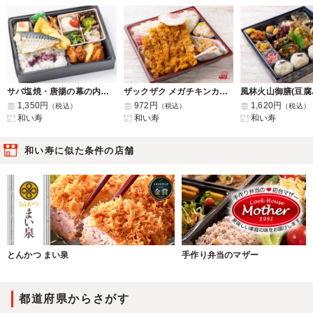
サバ塩焼・唐揚の幕の内弁当
ザックザク メガチキンカツ弁当
1,350円
972円
1,620円
（税込）
（税込）
（税込）
和い寿
和い寿
和い寿
和い寿に似た条件の店舗
とんかつ まい泉
手作り弁当のマザー
都道府県からさがす