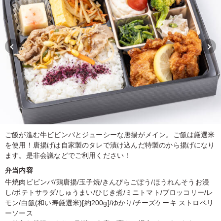
ご飯が進む牛ビビンバとジューシーな唐揚がメイン。ご飯は厳選米
を使用！唐揚げは自家製のタレで漬け込んだ特製のから揚げになり
ます。是非会議などでご利用ください！
弁当内容
牛焼肉ビビンバ/鶏唐揚/玉子焼/きんぴらごぼう/ほうれんそうお浸
し/ポテトサラダ/しゅうまい/ひじき煮/ミニトマト/ブロッコリー/レ
モン/白飯(和い寿厳選米)[約200g]/ゆかり/チーズケーキ ストロベリ
ーソース