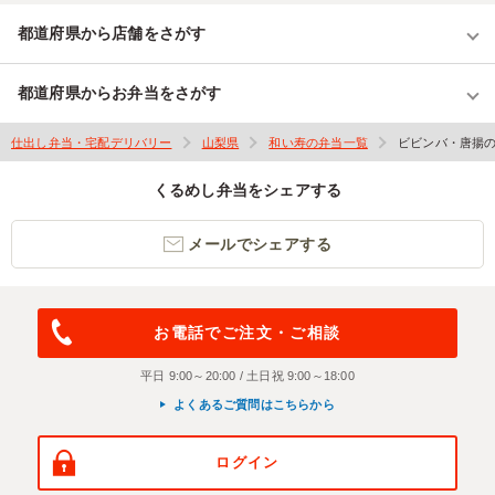
都道府県から店舗をさがす
都道府県からお弁当をさがす
仕出し弁当・宅配デリバリー
山梨県
和い寿の弁当一覧
ビビンバ・唐揚
くるめし弁当をシェアする
メールでシェアする
お電話でご注文・ご相談
平日 9:00～20:00 / 土日祝 9:00～18:00
よくあるご質問はこちらから
ログイン