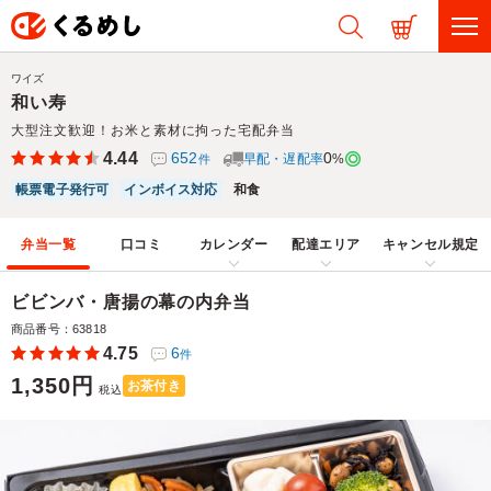
ワイズ
和い寿
大型注文歓迎！お米と素材に拘った宅配弁当
4.44
652
0
早配・遅配率
%
件
帳票電子発行可
インボイス対応
和食
弁当一覧
口コミ
カレンダー
配達エリア
キャンセル規定
ビビンバ・唐揚の幕の内弁当
商品番号：63818
4.75
6
件
1,350円
お茶付き
税込