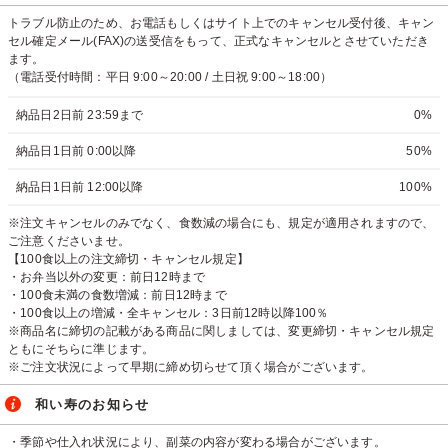
トラブル防止のため、お電話もしくはサイト上でのキャンセル受付後、キャン
セル確定メール(FAX)の送受信をもって、正式なキャンセルとさせていただき
ます。
（電話受付時間：平日 9:00～20:00 / 土日祝 9:00～18:00）
納品日2日前 23:59まで
0%
納品日1日前 0:00以降
50%
納品日1日前 12:00以降
100%
※注文キャンセルのみでなく、食数減の場合にも、規定が適用されますので、
ご注意くださいませ。
【100食以上の注文締切・キャンセル規定】
・お弁当以外の変更：前日12時まで
・100食未満の食数増減：前日12時まで
・100食以上の増減・全キャンセル：3日前12時以降100％
※商品名に締切の記載がある商品に関しましては、変更締切・キャンセル規定
ともにそちらに準じます。
※ご注文状況によって早期に締め切らせて頂く場合がございます。
和い寿のお知らせ
・季節や仕入れ状況により、副菜の内容が変わる場合がございます。