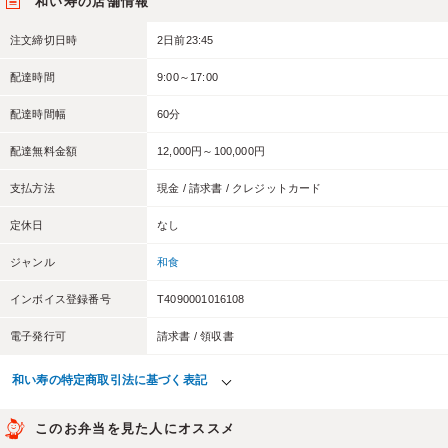
和い寿の店舗情報
注文締切日時
2日前23:45
配達時間
9:00～17:00
配達時間幅
60分
配達無料金額
12,000円～100,000円
支払方法
現金 / 請求書 / クレジットカード
定休日
なし
ジャンル
和食
インボイス登録番号
T4090001016108
電子発行可
請求書 / 領収書
和い寿の特定商取引法に基づく表記
このお弁当を見た人にオススメ