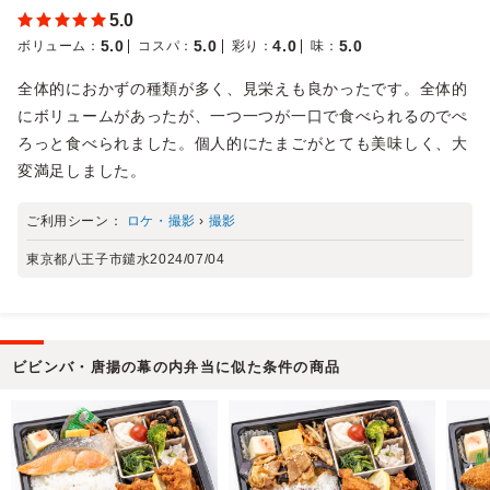
5.0
5.0
5.0
4.0
5.0
ボリューム
：
コスパ
：
彩り
：
味
：
全体的におかずの種類が多く、見栄えも良かったです。全体的
にボリュームがあったが、一つ一つが一口で食べられるのでぺ
ろっと食べられました。個人的にたまごがとても美味しく、大
変満足しました。
ご利用シーン：
ロケ・撮影
›
撮影
東京都八王子市鑓水
2024/07/04
ビビンバ・唐揚の幕の内弁当に似た条件の商品