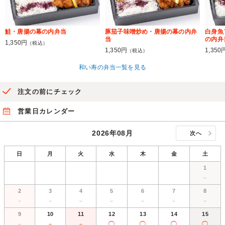
鮭・唐揚の幕の内弁当
豚茄子味噌炒め・唐揚の幕の内弁
白身魚
当
の内弁
1,350円
（税込）
1,350円
1,350
（税込）
和い寿の弁当一覧を見る
注文の前にチェック
営業日カレンダー
2026年08月
次へ
日
月
火
水
木
金
土
1
－
2
3
4
5
6
7
8
－
－
－
－
－
－
－
9
10
11
12
13
14
15
－
－
－
◯
◯
◯
◯