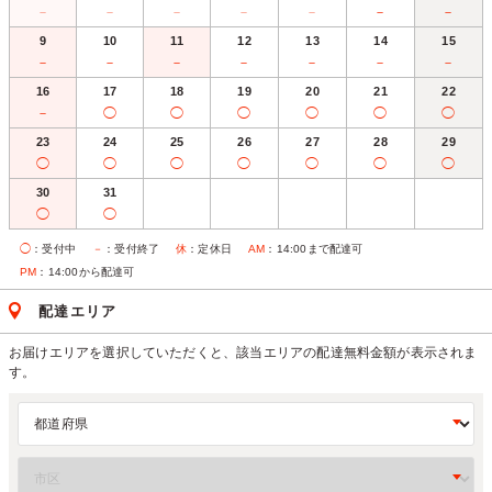
－
－
－
－
－
－
－
9
10
11
12
13
14
15
－
－
－
－
－
－
－
16
17
18
19
20
21
22
－
◯
◯
◯
◯
◯
◯
23
24
25
26
27
28
29
◯
◯
◯
◯
◯
◯
◯
30
31
◯
◯
◯
：受付中
－
：受付終了
休
：定休日
AM
：14:00まで配達可
PM
：14:00から配達可
配達エリア
お届けエリアを選択していただくと、該当エリアの配達無料金額が表示されま
す。