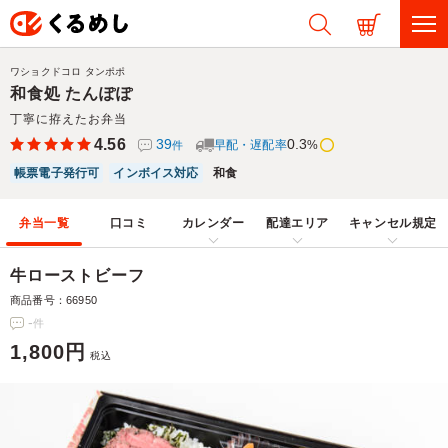
ワショクドコロ タンポポ
和食処 たんぽぽ
丁寧に拵えたお弁当
4.56
39
0.3
早配・遅配率
%
件
帳票電子発行可
インボイス対応
和食
弁当一覧
口コミ
カレンダー
配達エリア
キャンセル規定
牛ローストビーフ
商品番号：66950
-
件
1,800円
税込