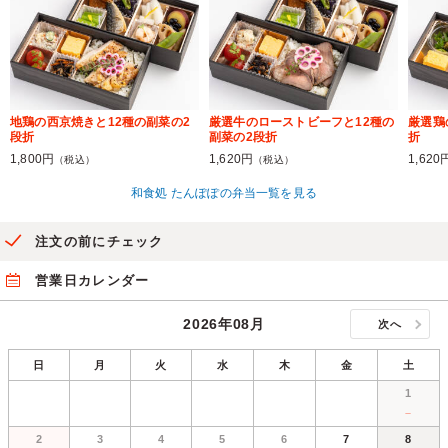
地鶏の西京焼きと12種の副菜の2
厳選牛のローストビーフと12種の
厳選鶏
段折
副菜の2段折
折
1,800円
1,620円
1,620
（税込）
（税込）
和食処 たんぽぽの弁当一覧を見る
注文の前にチェック
営業日カレンダー
2026年08月
次へ
日
月
火
水
木
金
土
1
－
2
3
4
5
6
7
8