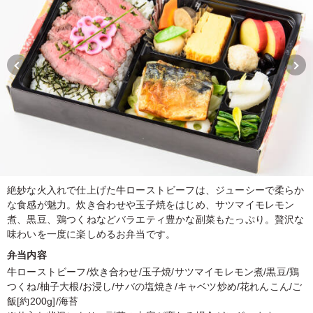
絶妙な火入れで仕上げた牛ローストビーフは、ジューシーで柔らか
な食感が魅力。炊き合わせや玉子焼をはじめ、サツマイモレモン
煮、黒豆、鶏つくねなどバラエティ豊かな副菜もたっぷり。贅沢な
味わいを一度に楽しめるお弁当です。
弁当内容
牛ローストビーフ/炊き合わせ/玉子焼/サツマイモレモン煮/黒豆/鶏
つくね/柚子大根/お浸し/サバの塩焼き/キャベツ炒め/花れんこん/ご
飯[約200g]/海苔