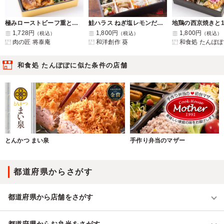
極みローストビーフ重と国産豚ロース鬼旨味噌焼弁当
鮭ハラス ねぎ塩レモンだれ《人気最強魚の煌びやか宝箱弁当》 [葵9]
1,728円
1,800円
1,800円
（税込）
（税込）
（税込）
肉の匠 将泰庵
和洋創作 葵
和食処 たんぽぽ
和食処 たんぽぽに似た条件の店舗
とんかつ まい泉
手作り弁当のマザー
都道府県からさがす
都道府県から店舗をさがす
都道府県からお弁当をさがす