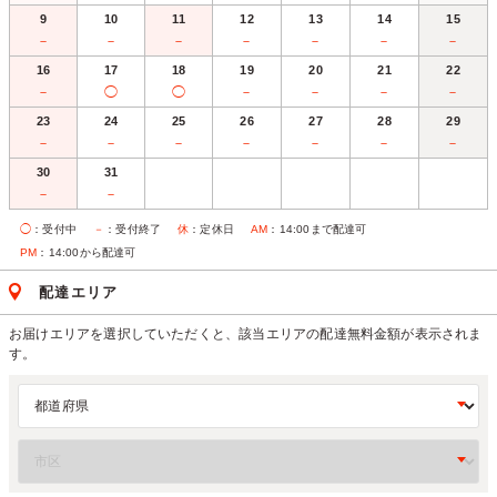
9
10
11
12
13
14
15
－
－
－
－
－
－
－
16
17
18
19
20
21
22
－
◯
◯
－
－
－
－
23
24
25
26
27
28
29
－
－
－
－
－
－
－
30
31
－
－
◯
：受付中
－
：受付終了
休
：定休日
AM
：14:00まで配達可
PM
：14:00から配達可
配達エリア
お届けエリアを選択していただくと、該当エリアの配達無料金額が表示されま
す。