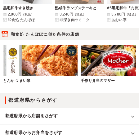
黒毛和牛すき焼き
熟成牛ランプステーキと口溶けローストポークの赤酢トリュフ寿司重【2日前18時締切】
2,800円
3,240円
3,780円
（税込）
（税込）
（税込）
和食処 たんぽぽ
罪深き肉ツミニク
あおい亭
和食処 たんぽぽに似た条件の店舗
とんかつ まい泉
手作り弁当のマザー
都道府県からさがす
都道府県から店舗をさがす
都道府県からお弁当をさがす