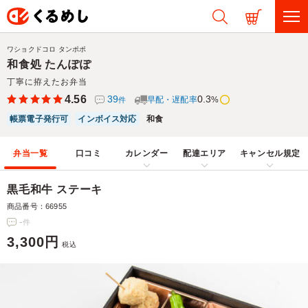
ワショクドコロ タンポポ
和食処 たんぽぽ
丁寧に拵えたお弁当
4.56
39
0.3
早配・遅配率
%
件
帳票電子発行可
インボイス対応
和食
弁当一覧
口コミ
カレンダー
配達エリア
キャンセル規定
黒毛和牛 ステーキ
商品番号：66955
-
件
3,300円
税込