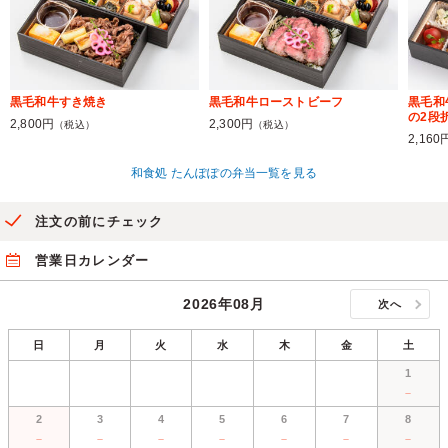
黒毛和牛すき焼き
黒毛和牛ローストビーフ
黒毛和
の2段
2,800円
2,300円
（税込）
（税込）
2,160
和食処 たんぽぽの弁当一覧を見る
注文の前にチェック
営業日カレンダー
2026年08月
次へ
日
月
火
水
木
金
土
1
－
2
3
4
5
6
7
8
－
－
－
－
－
－
－