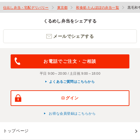
仕出し弁当・宅配デリバリー
東京都
和食処 たんぽぽの弁当一覧
黒毛和
くるめし弁当をシェアする
メールでシェアする
お電話でご注文・ご相談
平日 9:00～20:00 / 土日祝 9:00～18:00
よくあるご質問はこちらから
ログイン
お得な会員登録はこちらから
トップページ