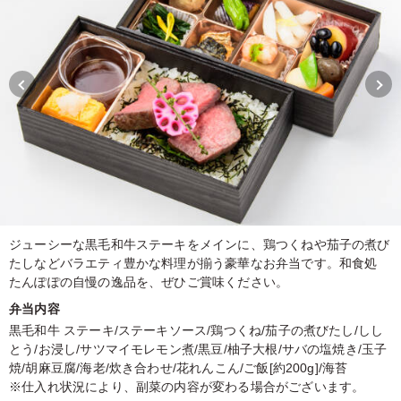
ジューシーな黒毛和牛ステーキをメインに、鶏つくねや茄子の煮び
たしなどバラエティ豊かな料理が揃う豪華なお弁当です。和食処
たんぽぽの自慢の逸品を、ぜひご賞味ください。
弁当内容
黒毛和牛 ステーキ/ステーキソース/鶏つくね/茄子の煮びたし/しし
とう/お浸し/サツマイモレモン煮/黒豆/柚子大根/サバの塩焼き/玉子
焼/胡麻豆腐/海老/炊き合わせ/花れんこん/ご飯[約200g]/海苔
※仕入れ状況により、副菜の内容が変わる場合がございます。