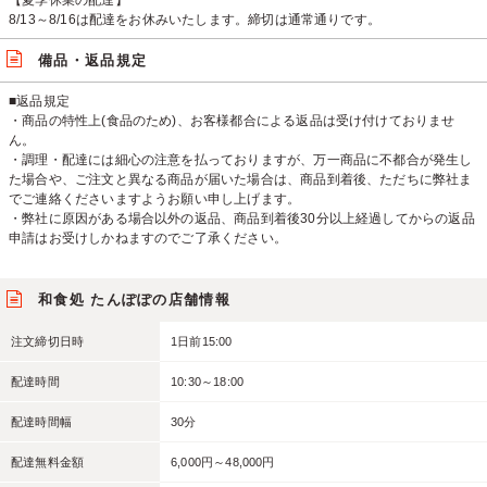
【夏季休業の配達】
8/13～8/16は配達をお休みいたします。締切は通常通りです。
備品・返品規定
■返品規定
・商品の特性上(食品のため)、お客様都合による返品は受け付けておりませ
ん。
・調理・配達には細心の注意を払っておりますが、万一商品に不都合が発生し
た場合や、ご注文と異なる商品が届いた場合は、商品到着後、ただちに弊社ま
でご連絡くださいますようお願い申し上げます。
・弊社に原因がある場合以外の返品、商品到着後30分以上経過してからの返品
申請はお受けしかねますのでご了承ください。
和食処 たんぽぽの店舗情報
注文締切日時
1日前15:00
配達時間
10:30～18:00
配達時間幅
30分
配達無料金額
6,000円～48,000円