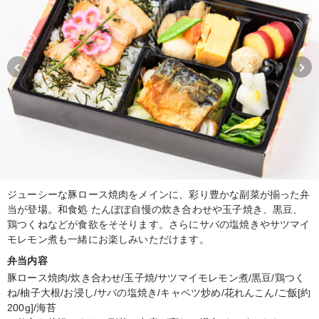
ジューシーな豚ロース焼肉をメインに、彩り豊かな副菜が揃った弁
当が登場。和食処 たんぽぽ自慢の炊き合わせや玉子焼き、黒豆、
鶏つくねなどが食欲をそそります。さらにサバの塩焼きやサツマイ
モレモン煮も一緒にお楽しみいただけます。
弁当内容
豚ロース焼肉/炊き合わせ/玉子焼/サツマイモレモン煮/黒豆/鶏つく
ね/柚子大根/お浸し/サバの塩焼き/キャベツ炒め/花れんこん/ご飯[約
200g]/海苔