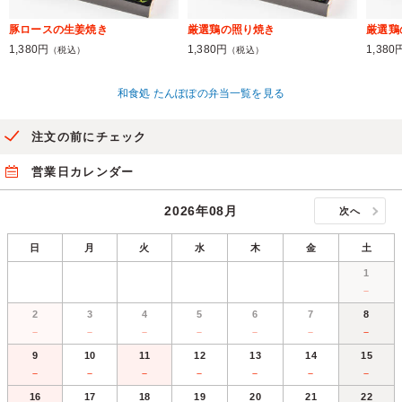
豚ロースの生姜焼き
厳選鶏の照り焼き
厳選鶏
1,380円
1,380円
1,380
（税込）
（税込）
和食処 たんぽぽの弁当一覧を見る
注文の前にチェック
営業日カレンダー
2026年08月
次へ
日
月
火
水
木
金
土
1
－
2
3
4
5
6
7
8
－
－
－
－
－
－
－
9
10
11
12
13
14
15
－
－
－
－
－
－
－
16
17
18
19
20
21
22