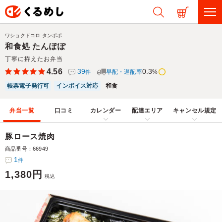
ワショクドコロ タンポポ
和食処 たんぽぽ
丁寧に拵えたお弁当
4.56
39
0.3
早配・遅配率
%
件
帳票電子発行可
インボイス対応
和食
弁当一覧
口コミ
カレンダー
配達エリア
キャンセル規定
豚ロース焼肉
商品番号：66949
1
件
1,380円
税込