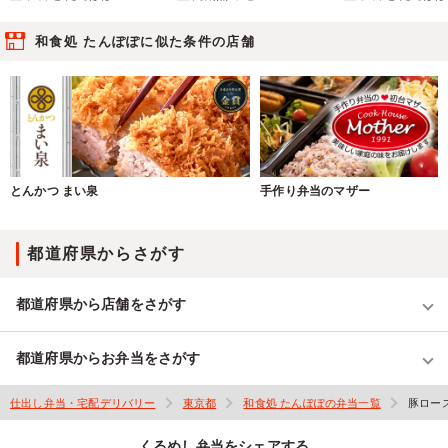
和食処 たんぽぽに似た条件の店舗
とんかつ まい泉
手作り弁当のマザー
都道府県からさがす
都道府県から店舗をさがす
都道府県からお弁当をさがす
仕出し弁当・宅配デリバリー
東京都
和食処 たんぽぽの弁当一覧
豚ロー
くるめし弁当をシェアする