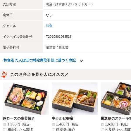
支払方法
現金 / 請求書 / クレジットカード
定休日
なし
ジャンル
和食
インボイス登録番号
T2010801033518
電子発行可
請求書 / 領収書
和食処 たんぽぽの特定商取引法に基づく表記
このお弁当を見た人にオススメ
豚ロースの生姜焼き
牛カルビ御膳
1,380円
1,400円
1,620円
（税込）
（税込）
（税込）
和食処 たんぽぽ
肉割烹 喰心
和食処 たんぽぽ