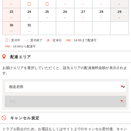
－
◯
◯
－
－
－
－
23
24
25
26
27
28
29
－
－
－
－
－
－
－
30
31
－
－
◯
：受付中
－
：受付終了
休
：定休日
AM
：14:00まで配達可
PM
：14:00から配達可
配達エリア
お届けエリアを選択していただくと、該当エリアの配達無料金額が表示されま
す。
キャンセル規定
トラブル防止のため、お電話もしくはサイト上でのキャンセル受付後、キャン