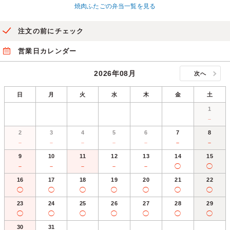
焼肉ふたごの弁当一覧を見る
注文の前にチェック
営業日カレンダー
2026年08月
次へ
日
月
火
水
木
金
土
1
－
2
3
4
5
6
7
8
－
－
－
－
－
－
－
9
10
11
12
13
14
15
－
－
－
－
－
◯
◯
16
17
18
19
20
21
22
◯
◯
◯
◯
◯
◯
◯
23
24
25
26
27
28
29
◯
◯
◯
◯
◯
◯
◯
30
31