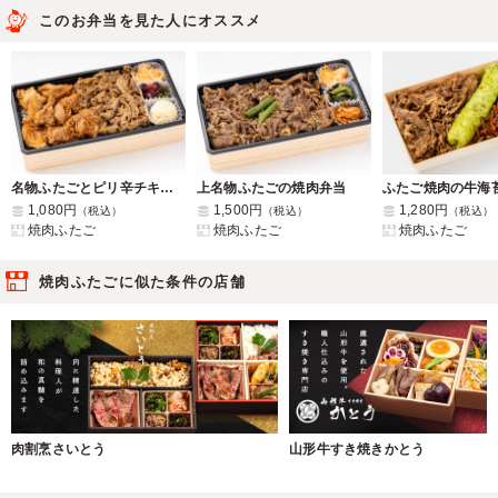
このお弁当を見た人にオススメ
名物ふたごとピリ辛チキンのＷ弁当
上名物ふたごの焼肉弁当
ふたご焼肉の牛海
1,080円
1,500円
1,280円
（税込）
（税込）
（税込）
焼肉ふたご
焼肉ふたご
焼肉ふたご
焼肉ふたごに似た条件の店舗
肉割烹さいとう
山形牛すき焼きかとう