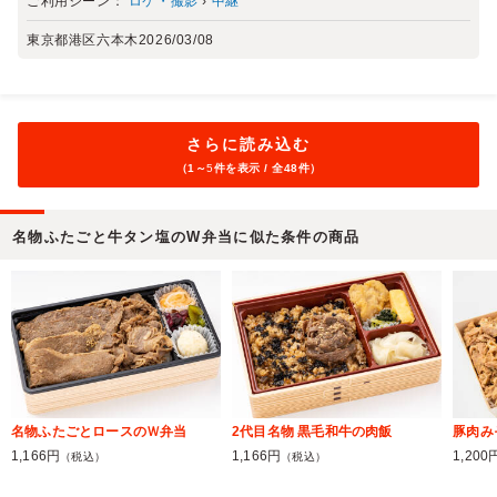
ご利用シーン：
ロケ・撮影
›
中継
東京都港区六本木
2026/03/08
さらに読み込む
（1～
5
件を表示 / 全48件）
名物ふたごと牛タン塩のW弁当に似た条件の商品
名物ふたごとロースのＷ弁当
2代目名物 黒毛和牛の肉飯
豚肉み
1,166円
1,166円
1,200
（税込）
（税込）