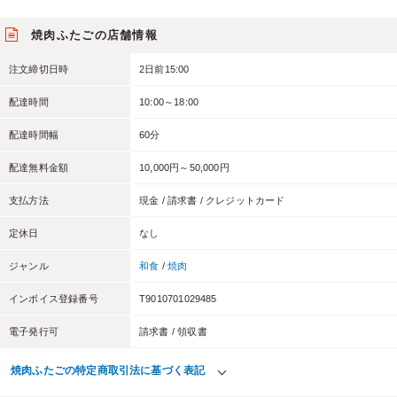
焼肉ふたごの店舗情報
注文締切日時
2日前15:00
配達時間
10:00～18:00
配達時間幅
60分
配達無料金額
10,000円～50,000円
支払方法
現金 / 請求書 / クレジットカード
定休日
なし
ジャンル
和食
/
焼肉
インボイス登録番号
T9010701029485
電子発行可
請求書 / 領収書
焼肉ふたごの特定商取引法に基づく表記