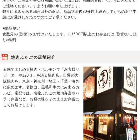
場合や、ご注文と異なる商品が届いた場合は、商品到着後、ただちに弊社まで
ご連絡くださいますようお願い申し上げます。
弊社に原因がある場合以外の返品、商品到着後30分以上経過してからの返品申
請はお受けしかねますのでご了承ください。
■備品規定
食数分の [割箸] をお付けいたします。※1500円以上のお弁当には [割箸/おしぼ
り/楊枝]
焼肉ふたごの店舗紹介
五感で楽しめる焼肉・ホルモンで「お客様リ
ピーター率120％」を誇る焼肉店。自慢の大
阪焼肉を、東京・神奈川・埼玉・千葉・海外
に広めます。名物は、黒毛和牛のはみ出るカ
ルビ。宅配では、名物ふたごの焼肉弁当やハ
ラミ弁当など、お店の味をそのままお弁当に
してお届けします。