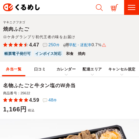
ヤキニクフタゴ
焼肉ふたご
ロケ弁グランプリ初代王者の味をお届け
4.47
250
0.7
早配・遅配率
%
件
帳票電子発行可
インボイス対応
和食
焼肉
弁当一覧
口コミ
カレンダー
配達エリア
キャンセル規定
名物ふたごと牛タン塩のW弁当
商品番号：25622
4.59
48
件
1,166円
税込