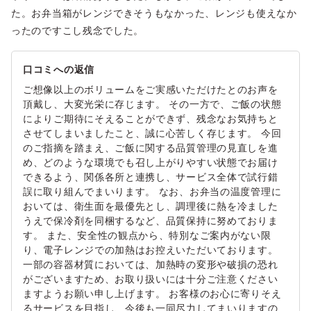
た。お弁当箱がレンジできそうもなかった、レンジも使えなか
ったのですこし残念でした。
口コミへの返信
ご想像以上のボリュームをご実感いただけたとのお声を
頂戴し、大変光栄に存じます。 その一方で、ご飯の状態
によりご期待にそえることができず、残念なお気持ちと
させてしまいましたこと、誠に心苦しく存じます。 今回
のご指摘を踏まえ、ご飯に関する品質管理の見直しを進
め、どのような環境でも召し上がりやすい状態でお届け
できるよう、関係各所と連携し、サービス全体で試行錯
誤に取り組んでまいります。 なお、お弁当の温度管理に
おいては、衛生面を最優先とし、調理後に熱を冷ました
うえで保冷剤を同梱するなど、品質保持に努めておりま
す。 また、安全性の観点から、特別なご案内がない限
り、電子レンジでの加熱はお控えいただいております。
一部の容器材質においては、加熱時の変形や破損の恐れ
がございますため、お取り扱いには十分ご注意ください
ますようお願い申し上げます。 お客様のお心に寄りそえ
るサービスを目指し、今後も一同尽力してまいりますの