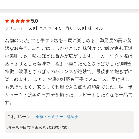
5.0
5.0
4.5
5.0
4.5
ボリューム
：
コスパ
：
彩り
：
味
：
名物の“ふたご”と牛タン塩を一度に楽しめる、満足度の高い贅
沢なお弁当。ふたごはしっかりとした味付けでご飯が進む王道
の美味しさ、噛むほどに旨みが広がります。一方、牛タン塩は
あっさりとした塩味で、程よい歯ごたえとさっぱりした後味が
特徴。濃厚とさっぱりのバランスが絶妙で、最後まで飽きずに
楽しめます。 また、お店の対応も丁寧でスムーズ。受け渡し
も気持ちよく、安心して利用できる点も好印象でした。味・ボ
リューム・接客の三拍子が揃った、リピートしたくなる一品で
す。
ご利用シーン：
会議・セミナー
›
講演会
埼玉県戸田市戸田公園
2026/04/30