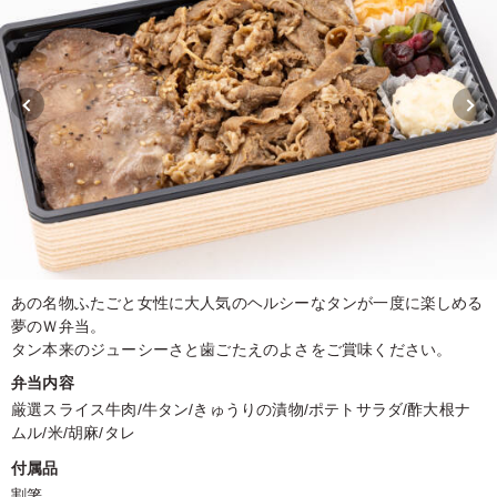
あの名物ふたごと女性に大人気のヘルシーなタンが一度に楽しめる
夢のＷ弁当。
タン本来のジューシーさと歯ごたえのよさをご賞味ください。
弁当内容
厳選スライス牛肉/牛タン/きゅうりの漬物/ポテトサラダ/酢大根ナ
ムル/米/胡麻/タレ
付属品
割箸