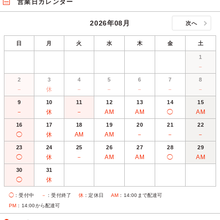
営業日カレンダー
2026年08月
次へ
日
月
火
水
木
金
土
1
－
2
3
4
5
6
7
8
－
休
－
－
－
－
－
9
10
11
12
13
14
15
－
休
－
AM
AM
◯
AM
16
17
18
19
20
21
22
◯
休
AM
AM
－
－
－
23
24
25
26
27
28
29
◯
休
－
AM
AM
◯
AM
30
31
◯
休
◯
：受付中
－
：受付終了
休
：定休日
AM
：14:00まで配達可
PM
：14:00から配達可