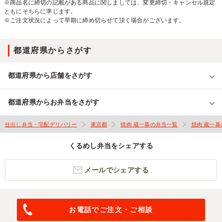
※商品名に締切の記載がある商品に関しましては、変更締切・キャンセル規定
ともにそちらに準じます。
※ご注文状況によって早期に締め切らせて頂く場合がございます。
都道府県からさがす
都道府県から店舗をさがす
都道府県からお弁当をさがす
仕出し弁当・宅配デリバリー
東京都
焼肉 蔵一幕の弁当一覧
焼肉 蔵一
くるめし弁当をシェアする
メールでシェアする
お電話でご注文・ご相談