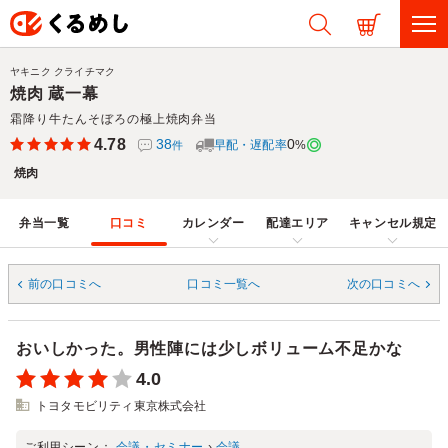
ヤキニク クライチマク
焼肉 蔵一幕
霜降り牛たんそぼろの極上焼肉弁当
4.78
38
0
早配・遅配率
%
件
焼肉
弁当一覧
口コミ
カレンダー
配達エリア
キャンセル規定
前の口コミへ
口コミ一覧へ
次の口コミへ
おいしかった。男性陣には少しボリューム不足かな
4.0
トヨタモビリティ東京株式会社
ご利用シーン：
会議・セミナー
›
会議