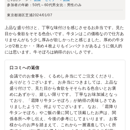
参加者の年齢：
50代～60代
男女比：
男性のみ
東京都港区芝浦
2024/01/07
上品な盛り付けと、丁寧な味付けを感じさせるお弁当です。見た
目から食欲をそそる色合いです。牛タンはこの価格なので仕方あ
りませんがもう少し厚みが欲しかったと感じました。厚めの牛タ
ンが2枚とか・・薄め４枚よりもインパクトがあるように個人的
には思います。牛そぼろは納得のおいしさです。
口コミへの返信
会議でのお食事を、くるめし弁当にてご注文くださり、
ありがとうございます。 お弁当につきましては、上品な
盛り付けで、見た目から食欲をそそられる色合いとお褒
めにあずかり、嬉しい限りです。 丁寧なお味加減となっ
ており、「霜降り牛タンそぼろ」が納得の美味しさであ
りましたようで、何よりでございます。 なお、「霜降り
牛タンそぼろ」やご飯の量に関して頂戴したお声は、関
係各所へ申し伝え、今後の参考にしてまいります。 お客
様からのお声を踏まえて、これから一層邁進していく所