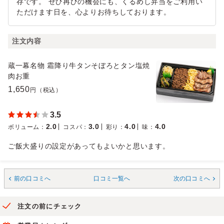
存です。 ぜひ再びの機会にも、くるめし弁当をご利用い
ただけます日を、心よりお待ちしております。
注文内容
蔵一幕名物 霜降り牛タンそぼろとタン塩焼
肉お重
1,650
円（税込）
3.5
2.0
3.0
4.0
4.0
ボリューム
：
コスパ
：
彩り
：
味
：
ご飯大盛りの設定があってもよいかと思います。
前の口コミへ
口コミ一覧へ
次の口コミへ
注文の前にチェック