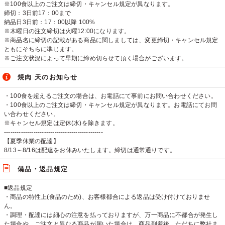
※100食以上のご注文は締切・キャンセル規定が異なります。
締切：3日前17：00まで
納品日3日前：17：00以降 100%
※木曜日の注文締切は火曜12:00になります。
※商品名に締切の記載がある商品に関しましては、変更締切・キャンセル規定
ともにそちらに準じます。
※ご注文状況によって早期に締め切らせて頂く場合がございます。
焼肉 天のお知らせ
・100食を超えるご注文の場合は、お電話にて事前にお問い合わせください。
・100食以上のご注文は締切・キャンセル規定が異なります。お電話にてお問
い合わせください。
※キャンセル規定は定休(水)を除きます。
-----------------------------------------------
【夏季休業の配達】
8/13～8/16は配達をお休みいたします。締切は通常通りです。
備品・返品規定
■返品規定
・商品の特性上(食品のため)、お客様都合による返品は受け付けておりませ
ん。
・調理・配達には細心の注意を払っておりますが、万一商品に不都合が発生し
た場合や、ご注文と異なる商品が届いた場合は、商品到着後、ただちに弊社ま