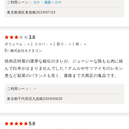
ご利用シーン：
ロケ・撮影
›
ロケ
東京都港区東新橋
2026/07/23
3.0
－
－
－
－
ボリューム
：
コスパ
：
彩り
：
味
：
株式会社オクタゴン
焼肉店特製の濃厚な秘伝のタレが、ジューシーな鶏もも肉に絡
んで白米が止まりませんでした！ナムルやサツマイモのレモン
煮など副菜のバランスも良く、最後まで大満足の逸品です。
ご利用シーン：
－
東京都千代田区九段南
2026/06/25
5.0