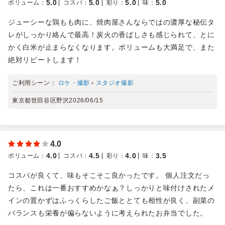
5.0
5.0
5.0
5.0
ボリューム
：
コスパ
：
彩り
：
味
：
ジューシーな鶏もも肉に、焼肉屋さんならではの濃厚な秘伝タ
レがしっかり絡んで最高！炭火の香ばしさも感じられて、とに
かく白米が止まらなくなります。ボリュームも大満足で、また
絶対リピートします！
ご利用シーン：
ロケ・撮影
›
スタジオ撮影
東京都世田谷区野沢
2026/06/15
4.0
4.0
4.5
4.0
3.5
ボリューム
：
コスパ
：
彩り
：
味
：
コスパが良くて、味もそこそこ良かったです。 個人注文だっ
たら、これは一番おすすめかなぁ？しっかりと味付けされたメ
インの置かずはふっくらしたご飯ととても相性が良く、副菜の
バランスも栄養が偏らないように考えられたお弁当でした。