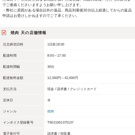
でご連絡くださいますようお願い申し上げます。
・弊社に原因がある場合以外の返品、商品到着後30分以上経過してからの返品
申請はお受けしかねますのでご了承ください。
焼肉 天の店舗情報
注文締切日時
1日前18:00
配達時間
8:00～17:00
配達時間幅
30分
配達無料金額
12,000円～42,000円
支払方法
現金 / 請求書 / クレジットカード
定休日
水
ジャンル
焼肉
インボイス登録番号
T9021001075137
電子発行可
請求書 / 領収書