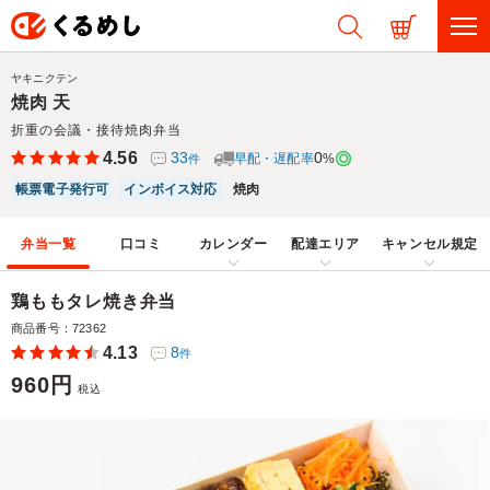
ヤキニクテン
焼肉 天
折重の会議・接待焼肉弁当
4.56
33
0
早配・遅配率
%
件
帳票電子発行可
インボイス対応
焼肉
弁当一覧
口コミ
カレンダー
配達エリア
キャンセル規定
鶏ももタレ焼き弁当
商品番号：72362
4.13
8
件
960円
税込