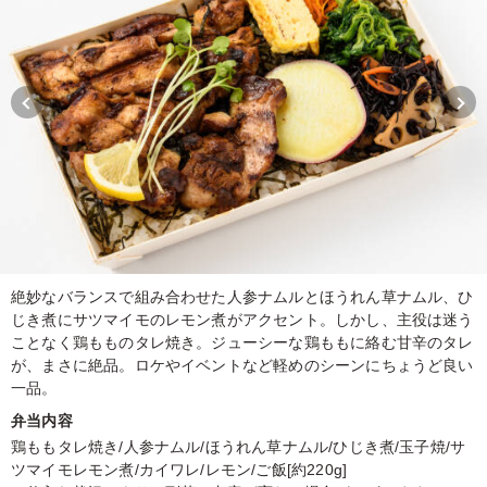
絶妙なバランスで組み合わせた人参ナムルとほうれん草ナムル、ひ
じき煮にサツマイモのレモン煮がアクセント。しかし、主役は迷う
ことなく鶏もものタレ焼き。ジューシーな鶏ももに絡む甘辛のタレ
が、まさに絶品。ロケやイベントなど軽めのシーンにちょうど良い
一品。
弁当内容
鶏ももタレ焼き/人参ナムル/ほうれん草ナムル/ひじき煮/玉子焼/サ
ツマイモレモン煮/カイワレ/レモン/ご飯[約220g]