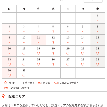
日
月
火
水
木
金
土
1
－
2
3
4
5
6
7
8
－
－
－
休
－
－
－
9
10
11
12
13
14
15
－
－
－
休
－
－
－
16
17
18
19
20
21
22
－
◯
◯
休
◯
◯
◯
23
24
25
26
27
28
29
◯
◯
◯
休
◯
◯
◯
30
31
◯
◯
◯
：受付中
－
：受付終了
休
：定休日
AM
：14:00まで配達可
PM
：14:00から配達可
配達エリア
お届けエリアを選択していただくと、該当エリアの配達無料金額が表示されま