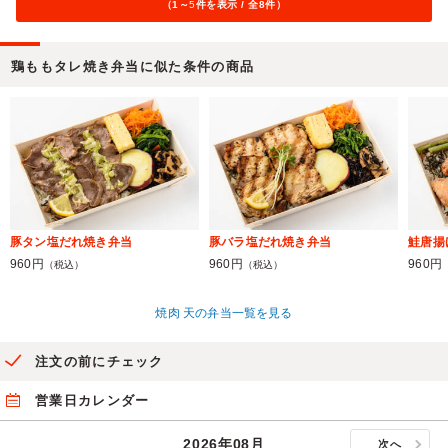
（1～
5
件を表示 / 全8件）
鶏ももタレ焼き弁当に似た条件の商品
豚タン塩だれ焼き弁当
豚バラ塩だれ焼き弁当
鮭唐揚
960円
960円
960円
（税込）
（税込）
焼肉 天の弁当一覧を見る
注文の前にチェック
営業日カレンダー
2026年08月
次へ