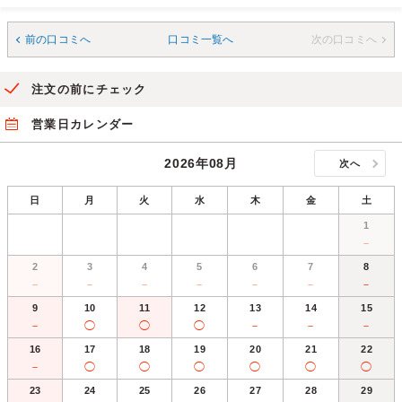
前の口コミへ
口コミ一覧へ
次の口コミへ
注文の前にチェック
営業日カレンダー
2026年08月
次へ
日
月
火
水
木
金
土
1
－
2
3
4
5
6
7
8
－
－
－
－
－
－
－
9
10
11
12
13
14
15
－
◯
◯
◯
－
－
－
16
17
18
19
20
21
22
－
◯
◯
◯
◯
◯
◯
23
24
25
26
27
28
29