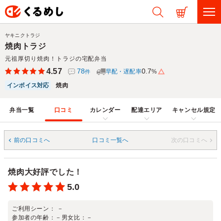
ヤキニクトラジ
焼肉トラジ
元祖厚切り焼肉！トラジの宅配弁当
4.57
78
0.7
早配・遅配率
%
件
インボイス対応
焼肉
弁当一覧
口コミ
カレンダー
配達エリア
キャンセル規定
前の口コミへ
口コミ一覧へ
次の口コミへ
焼肉大好評でした！
5.0
ご利用シーン：
－
参加者の年齢：
－
男女比：
－