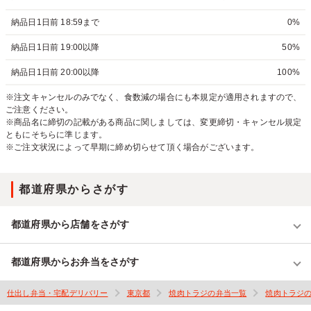
納品日1日前 18:59まで
0%
納品日1日前 19:00以降
50%
納品日1日前 20:00以降
100%
※注文キャンセルのみでなく、食数減の場合にも本規定が適用されますので、
ご注意ください。
※商品名に締切の記載がある商品に関しましては、変更締切・キャンセル規定
ともにそちらに準じます。
※ご注文状況によって早期に締め切らせて頂く場合がございます。
都道府県からさがす
都道府県から店舗をさがす
都道府県からお弁当をさがす
仕出し弁当・宅配デリバリー
東京都
焼肉トラジの弁当一覧
焼肉トラジ