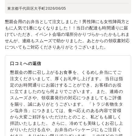
東京都千代田区大手町
2026/06/05
懇親会用のお弁当として注文しました！男性陣にも女性陣両方と
もに人気で1番になくなりました！！当日の配達も時間通りに届
けていただき、イベント会場の場所分かりづらかったかもしれま
せんが、連絡もスムーズで助かりました。あとからの領収書対応
についてもご対応くださりありがとうございました。
口コミへの返信
懇親会の際に召し上がるお食事を、くるめし弁当にてご
注文くださいまして、厚くお礼申し上げます。 当日は指
定のお時間通りにお届けすることができ、お客様のお役
に立てましたのなら何よりでございます。 また、連絡の
スムーズさや、領収書発行の対応につきましてもご評価
を賜り、誠にありがとうございます。 「トラジ名物生タ
ン塩弁当」につきましては、食べ応えのある内容で皆様
から大変ご好評をいただけたとのこと、私どもも嬉しく
拝読いたしました。 さらに、冷めても美味しくお召し上
がりいただける点や、お弁当のパッケージにもご注目く