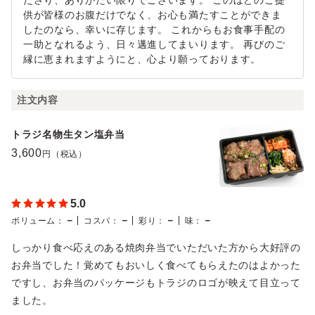
ださり、ありがたい限りでございます。 このほどのご提
供が皆様のお腹だけでなく、お心も満たすことができま
したのなら、幸いに存じます。 これからもお食事手配の
一助となれるよう、日々邁進してまいります。 再びのご
縁に恵まれますようにと、心より願っております。
注文内容
トラジ名物生タン塩弁当
3,600
円（税込）
5.0
－
－
－
－
ボリューム
：
コスパ
：
彩り
：
味
：
しっかり食べ応えのある焼肉弁当でいただいた方から大好評の
お弁当でした！覚めてもおいしく食べてもらえたのはよかった
ですし、お弁当のパッケージもトラジのロゴが映えて目立って
ました。