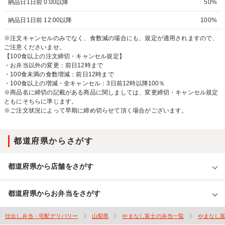
納品日1日前 0:00以降
50%
納品日1日前 12:00以降
100%
※注文キャンセルのみでなく、食数減の場合にも、規定が適用されますので、
ご注意くださいませ。
【100食以上の注文締切・キャンセル規定】
・お弁当以外の変更：前日12時まで
・100食未満の食数増減：前日12時まで
・100食以上の増減・全キャンセル：3日前12時以降100％
※商品名に締切の記載がある商品に関しましては、変更締切・キャンセル規定
ともにそちらに準じます。
※ご注文状況によって早期に締め切らせて頂く場合がございます。
都道府県からさがす
都道府県から店舗をさがす
都道府県からお弁当をさがす
仕出し弁当・宅配デリバリー
山梨県
やまなし富士の弁当一覧
やまなし