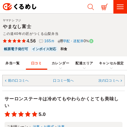
ヤマナシ フジ
やまなし富士
この道40年の匠がつくる山梨弁当
4.56
165
0
早配・遅配率
%
件
帳票電子発行可
インボイス対応
和食
弁当一覧
口コミ
カレンダー
配達エリア
キャンセル規定
前の口コミへ
口コミ一覧へ
次の口コミへ
サーロンステーキは冷めてもやわらかくとても美味し
い
5.0
ご利用シーン：
法事・お葬式
›
法事