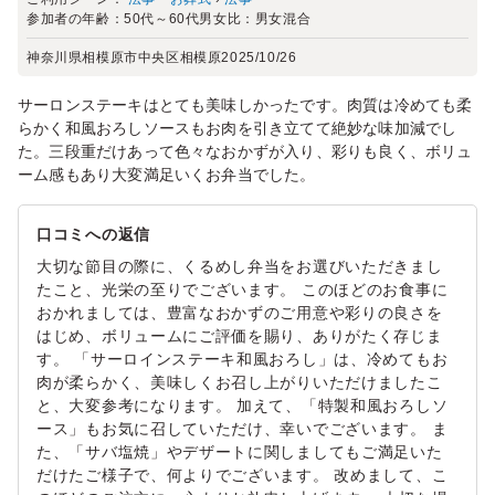
参加者の年齢：
50代～60代
男女比：
男女混合
神奈川県相模原市中央区相模原
2025/10/26
サーロンステーキはとても美味しかったです。肉質は冷めても柔
らかく和風おろしソースもお肉を引き立てて絶妙な味加減でし
た。三段重だけあって色々なおかずが入り、彩りも良く、ボリュ
ーム感もあり大変満足いくお弁当でした。
口コミへの返信
大切な節目の際に、くるめし弁当をお選びいただきまし
たこと、光栄の至りでございます。 このほどのお食事に
おかれましては、豊富なおかずのご用意や彩りの良さを
はじめ、ボリュームにご評価を賜り、ありがたく存じま
す。 「サーロインステーキ和風おろし」は、冷めてもお
肉が柔らかく、美味しくお召し上がりいただけましたこ
と、大変参考になります。 加えて、「特製和風おろしソ
ース」もお気に召していただけ、幸いでございます。 ま
た、「サバ塩焼」やデザートに関しましてもご満足いた
だけたご様子で、何よりでございます。 改めまして、こ