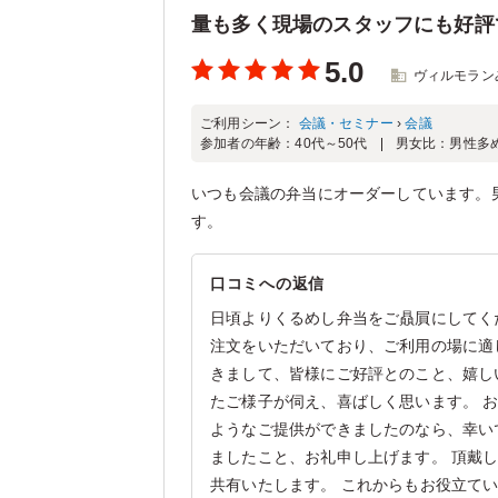
量も多く現場のスタッフにも好評
5.0
ヴィルモラン
ご利用シーン：
会議・セミナー
›
会議
参加者の年齢：
40代～50代
男女比：
男性多
いつも会議の弁当にオーダーしています。
す。
口コミへの返信
日頃よりくるめし弁当をご贔屓にしてく
注文をいただいており、ご利用の場に適
きまして、皆様にご好評とのこと、嬉し
たご様子が伺え、喜ばしく思います。 
ようなご提供ができましたのなら、幸い
ましたこと、お礼申し上げます。 頂戴
共有いたします。 これからもお役立て