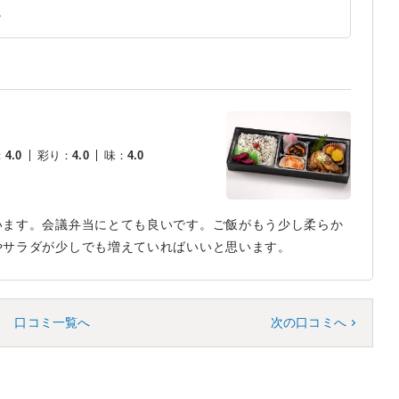
。
：
4.0
彩り
：
4.0
味
：
4.0
います。会議弁当にとても良いです。ご飯がもう少し柔らか
やサラダが少しでも増えていればいいと思います。
口コミ一覧へ
次の口コミへ