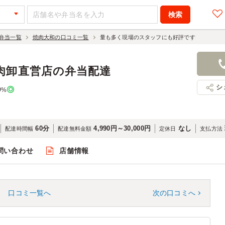
弁当一覧
焼肉大和の口コミ一覧
量も多く現場のスタッフにも好評です
肉卸直営店の弁当配達
シ
0
%
60分
4,990円～30,000円
なし
配達時間幅
配達無料金額
定休日
支払方法
問い合わせ
店舗情報
口コミ一覧へ
次の口コミへ