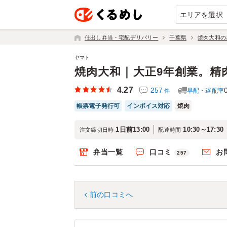
エリアを選択
仕出し弁当・宅配デリバリー
千葉県
焼肉大和の
ヤマト
焼肉大和｜大正9年創業。精
4.27
257
早配・遅配率
件
帳票電子発行可
インボイス対応
焼肉
1日前13:00
10:30～17:30
注文締切日時
配達時間
弁当一覧
口コミ
お
257
前の口コミへ