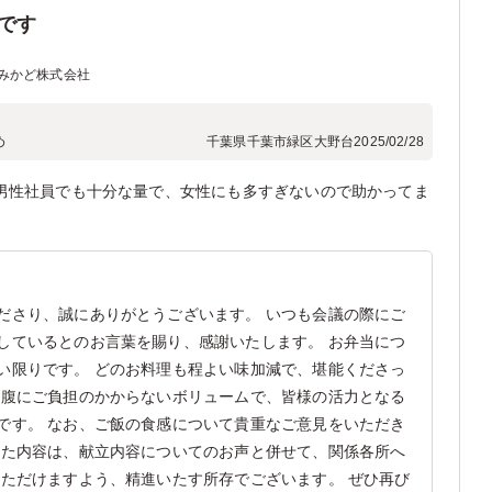
です
みかど株式会社
め
千葉県千葉市緑区大野台
2025/02/28
男性社員でも十分な量で、女性にも多すぎないので助かってま
ださり、誠にありがとうございます。 いつも会議の際にご
しているとのお言葉を賜り、感謝いたします。 お弁当につ
い限りです。 どのお料理も程よい味加減で、堪能くださっ
お腹にご負担のかからないボリュームで、皆様の活力となる
です。 なお、ご飯の食感について貴重なご意見をいただき
した内容は、献立内容についてのお声と併せて、関係各所へ
いただけますよう、精進いたす所存でございます。 ぜひ再び