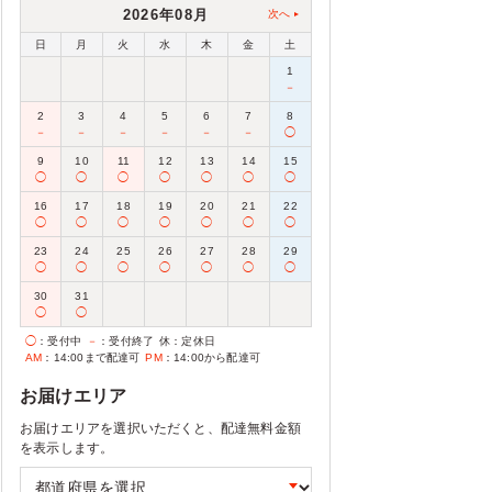
2026年08月
次へ
日
月
火
水
木
金
土
1
－
2
3
4
5
6
7
8
－
－
－
－
－
－
◯
9
10
11
12
13
14
15
◯
◯
◯
◯
◯
◯
◯
16
17
18
19
20
21
22
◯
◯
◯
◯
◯
◯
◯
23
24
25
26
27
28
29
◯
◯
◯
◯
◯
◯
◯
30
31
◯
◯
◯
：受付中
－
：受付終了
休
：定休日
AM
：14:00まで配達可
PM
：14:00から配達可
お届けエリア
お届けエリアを選択いただくと、配達無料金額
を表示します。