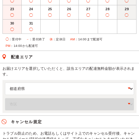
◯
◯
◯
◯
◯
◯
◯
23
24
25
26
27
28
29
◯
◯
◯
◯
◯
◯
◯
30
31
◯
◯
◯
：受付中
－
：受付終了
休
：定休日
AM
：14:00まで配達可
PM
：14:00から配達可
配達エリア
お届けエリアを選択していただくと、該当エリアの配達無料金額が表示されま
す。
キャンセル規定
トラブル防止のため、お電話もしくはサイト上でのキャンセル受付後、キャン