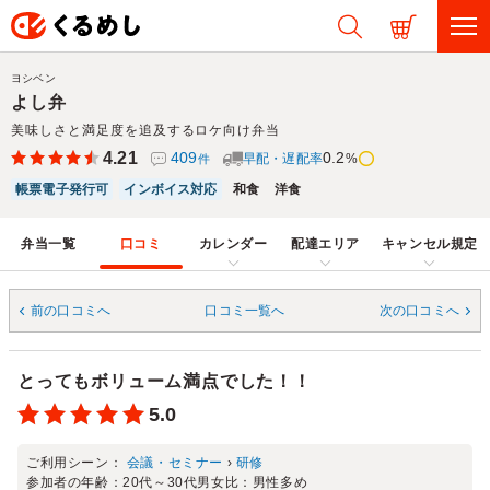
ヨシベン
よし弁
美味しさと満足度を追及するロケ向け弁当
4.21
409
0.2
早配・遅配率
%
件
帳票電子発行可
インボイス対応
和食
洋食
弁当一覧
口コミ
カレンダー
配達エリア
キャンセル規定
前の口コミへ
口コミ一覧へ
次の口コミへ
とってもボリューム満点でした！！
5.0
ご利用シーン：
会議・セミナー
›
研修
参加者の年齢：
20代～30代
男女比：
男性多め