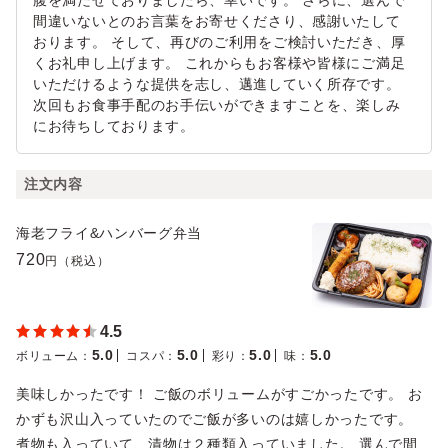
腹を満たせておりましたら、幸いです。 さらに、選んで
間違いないとのお言葉をお寄せくださり、感謝いたして
おります。 そして、再びのご利用をご検討いただき、厚
くお礼申し上げます。 これからもお客様や皆様にご満足
いただけるような提供を志し、邁進していく所存です。
次回もお食事手配のお手伝いができますことを、楽しみ
にお待ちしております。
注文内容
海老フライ&ハンバーグ弁当
720
円（税込）
4.5
5.0
5.0
5.0
5.0
ボリューム
：
コスパ
：
彩り
：
味
：
美味しかったです！ ご飯のボリュームがすごかったです。 お
かずも沢山入っていたのでご飯が多いのは嬉しかったです。
煮物も入っていて、漬物は２種類入っていました。 選んで間