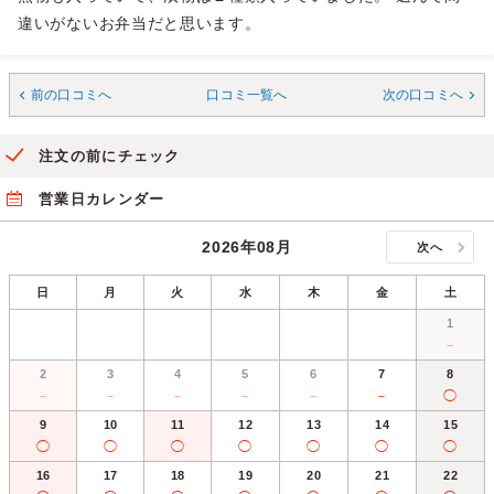
違いがないお弁当だと思います。
前の口コミへ
口コミ一覧へ
次の口コミへ
注文の前にチェック
営業日カレンダー
2026年08月
次へ
日
月
火
水
木
金
土
1
－
2
3
4
5
6
7
8
－
－
－
－
－
－
◯
9
10
11
12
13
14
15
◯
◯
◯
◯
◯
◯
◯
16
17
18
19
20
21
22