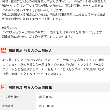
調理・配達には細心の注意を払っておりますが、万一商品に不都合が発生した
場合や、ご注文と異なる商品が届いた場合は、商品到着後、ただちに弊社まで
ご連絡くださいますようお願い申し上げます。
弊社に原因がある場合以外の返品、商品到着後1時間以上経過してからの返品
申請はお受けしかねますのでご了承ください。
■備品について
ご注文いただいたお弁当の食数分、割箸/おしぼり/楊枝をお付けいたします。
別途食数に合わせ、ゴミ袋を適宜お付けいたします。
旬鮮厨房 祐みんの店舗紹介
名古屋にあるアピタ小牧店内に出店し、丼・定食などの和食をメインに提供
しています。愛知県民なら一度は食べている地元の味。とソフトクリームや
デザートなどを提供するコーナーもあり、ゆとりあるスペースでお買い物の
合間に気軽にお立ち寄りいただける店舗です。
旬鮮厨房 祐みんの店舗情報
注文締切日時
2日前15:00
配達時間
8:00～18:00