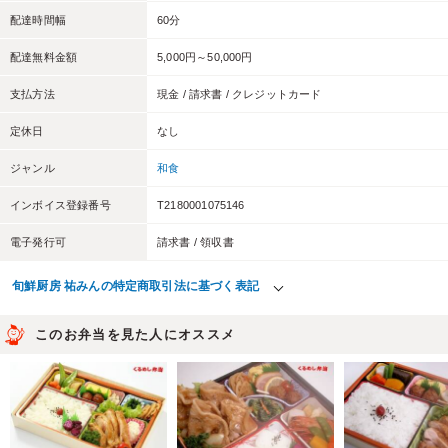
配達時間幅
60分
配達無料金額
5,000円～50,000円
支払方法
現金 / 請求書 / クレジットカード
定休日
なし
ジャンル
和食
インボイス登録番号
T2180001075146
電子発行可
請求書 / 領収書
旬鮮厨房 祐みんの特定商取引法に基づく表記
このお弁当を見た人にオススメ