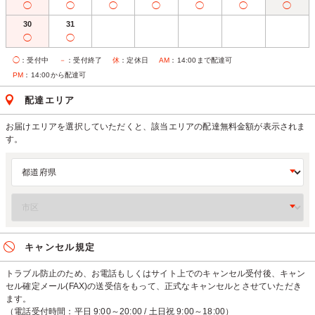
◯
◯
◯
◯
◯
◯
◯
30
31
◯
◯
◯
：受付中
－
：受付終了
休
：定休日
AM
：14:00まで配達可
PM
：14:00から配達可
配達エリア
お届けエリアを選択していただくと、該当エリアの配達無料金額が表示されま
す。
キャンセル規定
トラブル防止のため、お電話もしくはサイト上でのキャンセル受付後、キャン
セル確定メール(FAX)の送受信をもって、正式なキャンセルとさせていただき
ます。
（電話受付時間：平日 9:00～20:00 / 土日祝 9:00～18:00）