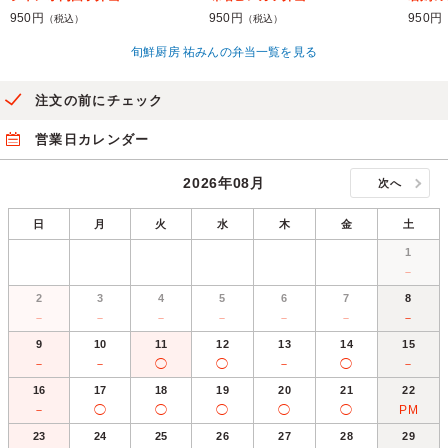
950円
950円
950円
（税込）
（税込）
旬鮮厨房 祐みんの弁当一覧を見る
注文の前にチェック
営業日カレンダー
2026年08月
次へ
日
月
火
水
木
金
土
1
－
2
3
4
5
6
7
8
－
－
－
－
－
－
－
9
10
11
12
13
14
15
－
－
◯
◯
－
◯
－
16
17
18
19
20
21
22
－
◯
◯
◯
◯
◯
PM
23
24
25
26
27
28
29