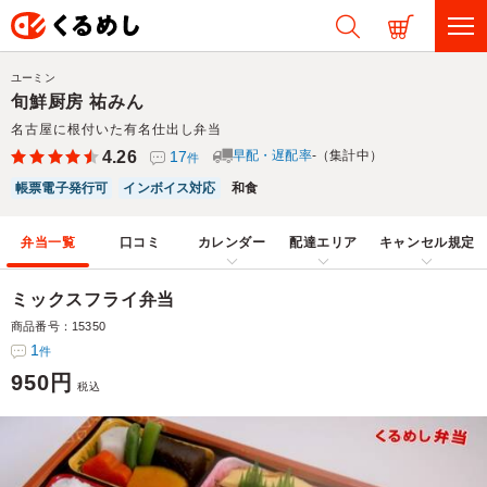
ユーミン
旬鮮厨房 祐みん
名古屋に根付いた有名仕出し弁当
4.26
17
早配・遅配率
-（集計中）
件
帳票電子発行可
インボイス対応
和食
弁当一覧
口コミ
カレンダー
配達エリア
キャンセル規定
ミックスフライ弁当
商品番号：15350
1
件
950円
税込