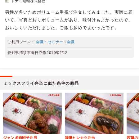
トナミ運輸株式会社
男性が多いためボリューム重視で注文してみました。実際に届
いて、写真どおりボリュームがあり、味付けもよかったので、
おいしくいただけました。ご飯も多めでよかったです。
ご利用シーン：
会議・セミナー
›
会議
愛知県清須市春日立作
2019/02/12
ミックスフライ弁当に似た条件の商品
ジャンボ肉団子弁当
味噌ヒレカツ弁当
若鶏の