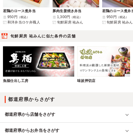
若鶏のロース煮弁当
豚肉生姜焼き弁当
若鶏のロース煮弁
950円
1,300円
950円
（税込）
（税込）
（税込）
和洋弁当ロケ弁職人
旬鮮厨房 祐みん
旬鮮厨房 祐みん
旬鮮厨房 祐みんに似た条件の店舗
魚福仕出し工房
味波押切店
都道府県からさがす
都道府県から店舗をさがす
都道府県からお弁当をさがす