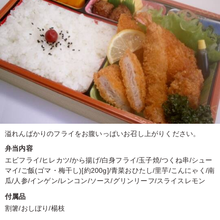
溢れんばかりのフライをお腹いっぱいお召し上がりください。
弁当内容
エビフライ/ヒレカツ/から揚げ/白身フライ/玉子焼/つくね串/シュー
マイ/ご飯(ゴマ・梅干し)[約200g]/青菜おひたし/里芋/こんにゃく/南
瓜/人参/インゲン/レンコン/ソース/グリンリーフ/スライスレモン
付属品
割箸/おしぼり/楊枝