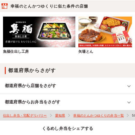
幸福のとんかつゆくりに似た条件の店舗
魚福仕出し工房
矢場とん
都道府県からさがす
都道府県から店舗をさがす
都道府県からお弁当をさがす
仕出し弁当・宅配デリバリー
愛知県
幸福のとんかつゆくりの弁当一覧
5
くるめし弁当をシェアする