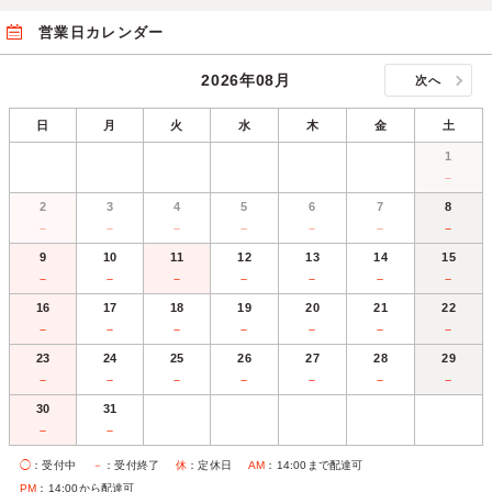
営業日カレンダー
2026年08月
次へ
日
月
火
水
木
金
土
1
－
2
3
4
5
6
7
8
－
－
－
－
－
－
－
9
10
11
12
13
14
15
－
－
－
－
－
－
－
16
17
18
19
20
21
22
－
－
－
－
－
－
－
23
24
25
26
27
28
29
－
－
－
－
－
－
－
30
31
－
－
◯
：受付中
－
：受付終了
休
：定休日
AM
：14:00まで配達可
PM
：14:00から配達可