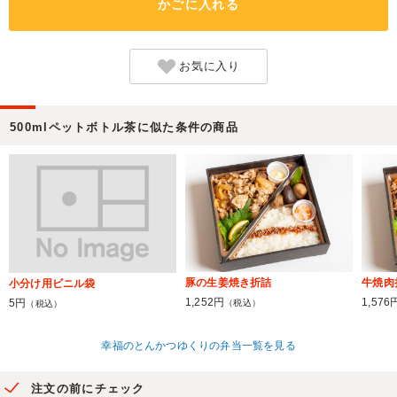
かごに入れる
お気に入り
500mlペットボトル茶に似た条件の商品
豚の生姜焼き折詰
牛焼肉
小分け用ビニル袋
1,252円
1,576
5円
（税込）
（税込）
幸福のとんかつゆくりの弁当一覧を見る
注文の前にチェック