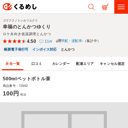
コウフクノトンカツユクリ
幸福のとんかつゆくり
ロケ弁向き低温調理とんかつ
4.50
11
早配・遅配率
-（集計中）
件
帳票電子発行可
インボイス対応
とんかつ
弁当一覧
口コミ
カレンダー
配達エリア
キャンセル規定
500mlペットボトル茶
商品番号：72982
100円
税込