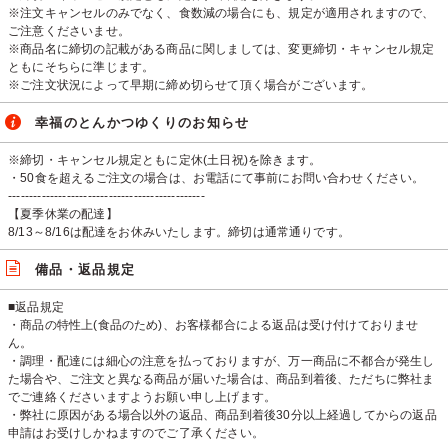
※注文キャンセルのみでなく、食数減の場合にも、規定が適用されますので、
ご注意くださいませ。
※商品名に締切の記載がある商品に関しましては、変更締切・キャンセル規定
ともにそちらに準じます。
※ご注文状況によって早期に締め切らせて頂く場合がございます。
幸福のとんかつゆくりのお知らせ
※締切・キャンセル規定ともに定休(土日祝)を除きます。
・50食を超えるご注文の場合は、お電話にて事前にお問い合わせください。
-----------------------------------------------
【夏季休業の配達】
8/13～8/16は配達をお休みいたします。締切は通常通りです。
備品・返品規定
■返品規定
・商品の特性上(食品のため)、お客様都合による返品は受け付けておりませ
ん。
・調理・配達には細心の注意を払っておりますが、万一商品に不都合が発生し
た場合や、ご注文と異なる商品が届いた場合は、商品到着後、ただちに弊社ま
でご連絡くださいますようお願い申し上げます。
・弊社に原因がある場合以外の返品、商品到着後30分以上経過してからの返品
申請はお受けしかねますのでご了承ください。