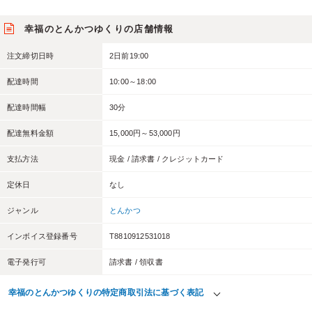
幸福のとんかつゆくりの店舗情報
注文締切日時
2日前19:00
配達時間
10:00～18:00
配達時間幅
30分
配達無料金額
15,000円～53,000円
支払方法
現金 / 請求書 / クレジットカード
定休日
なし
ジャンル
とんかつ
インボイス登録番号
T8810912531018
電子発行可
請求書 / 領収書
幸福のとんかつゆくりの特定商取引法に基づく表記