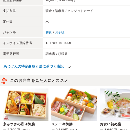
配達無料金額
18,000円～67,000円
支払方法
現金 / 請求書 / クレジットカード
定休日
水
ジャンル
和食
/
お子様
インボイス登録番号
T8120901010268
電子発行可
請求書 / 領収書
あじげんの特定商取引法に基づく表記
このお弁当を見た人にオススメ
京みづきの彩り御膳
ステーキ御膳
お食い初め膳