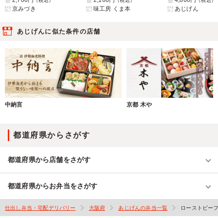
2,700円
2,160円
4,860円
（税込）
（税込）
（税込）
京みづき
味工房 くま本
あじげん
あじげんに似た条件の店舗
中納言
京都 木や
都道府県からさがす
都道府県から店舗をさがす
都道府県からお弁当をさがす
仕出し弁当・宅配デリバリー
大阪府
あじげんの弁当一覧
ローストビー