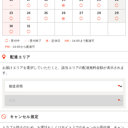
－
◯
◯
休
◯
◯
◯
23
24
25
26
27
28
29
◯
◯
◯
休
◯
◯
◯
30
31
◯
◯
◯
：受付中
－
：受付終了
休
：定休日
AM
：14:00まで配達可
PM
：14:00から配達可
配達エリア
お届けエリアを選択していただくと、該当エリアの配達無料金額が表示されま
す。
キャンセル規定
トラブル防止のため、お電話もしくはサイト上でのキャンセル受付後、キャン