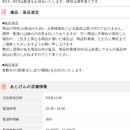
8/13～8/16は配達をお休みいたします。締切は通常通りです。
備品・返品規定
■返品規定
商品の特性上(食品のため)、お客様都合による返品は受け付けておりません。
調理・配達には細心の注意を払っておりますが、万一商品に不都合が発生した
場合や、ご注文と異なる商品が届いた場合は、商品到着後、ただちに弊社まで
ご連絡くださいますようお願い申し上げます。
弊社に原因がある場合以外の返品、商品到着後30分以上経過してからの返品申
請はお受けしかねますのでご了承ください。
■備品規定
食数分の [割箸/おしぼり/楊枝] をお付けいたします。
あじげんの店舗情報
注文締切日時
5日前12:00
配達時間
10:30～18:00
配達時間幅
30分