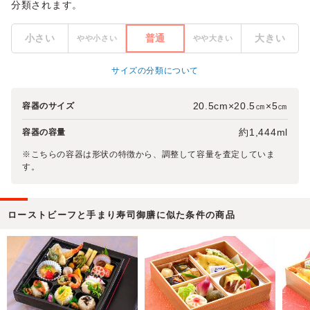
分類されます。
小さい
普通
大きい
やや小さい
やや大きい
サイズの分類について
20.5cm×20.5㎝×5㎝
容器のサイズ
約1,444ml
容器の容量
※こちらの容器は形状の特徴から、調整して容量を査定していま
す。
ローストビーフと手まり寿司御膳に似た条件の商品