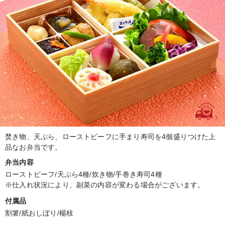
焚き物、天ぷら、ローストビーフに手まり寿司を4個盛りつけた上
品なお弁当です。
弁当内容
ローストビーフ/天ぷら4種/炊き物/手巻き寿司4種
※仕入れ状況により、副菜の内容が変わる場合がございます。
付属品
割箸/紙おしぼり/楊枝