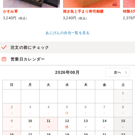
かすみ草
焼き魚と手まり寿司御膳
特製4
3,240円
3,240円
2,376
（税込）
（税込）
あじげんの弁当一覧を見る
注文の前にチェック
営業日カレンダー
2026年08月
次へ
日
月
火
水
木
金
土
1
－
2
3
4
5
6
7
8
－
－
－
休
－
－
－
9
10
11
12
13
14
15
－
－
－
休
－
－
－
16
17
18
19
20
21
22