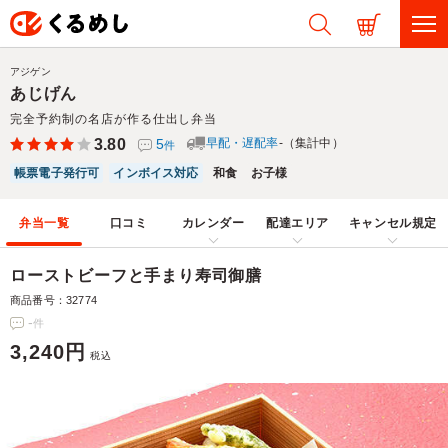
アジゲン
あじげん
完全予約制の名店が作る仕出し弁当
3.80
5
早配・遅配率
-（集計中）
件
帳票電子発行可
インボイス対応
和食
お子様
弁当一覧
口コミ
カレンダー
配達エリア
キャンセル規定
ローストビーフと手まり寿司御膳
商品番号：32774
-
件
3,240円
税込