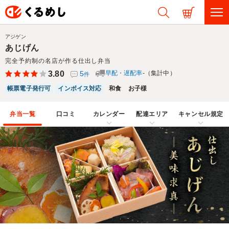
アジゲン
あじげん
完全予約制の名店が作る仕出し弁当
3.80
5
早配・遅配率
-（集計中）
件
帳票電子発行可
インボイス対応
和食
お子様
弁当一覧
口コミ
カレンダー
配達エリア
キャンセル規定