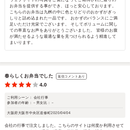
お弁当を提供する事ができ、ほっと安心しております。
こちらのお弁当は九桝の中に色とりどりのおかずがぎっ
しりと詰め込まれた一品です。 おかずのバランスにご満
足いただけ光栄でございます。 そしてボリュームに関し
ての率直なお声をありがとうございました。 皆様のお腹
が満たせるような最適な量を見つけられるよう精進して
まいります。
春らしくお弁当でした
返信コメントあり
4.0
ご利用シーン：
会社行事
参加者の年齢：
－
男女比：
－
大阪府大阪市中央区道修町
2020/04/04
会社の行事で注文しました。こちらのサイトは何度か利用させて