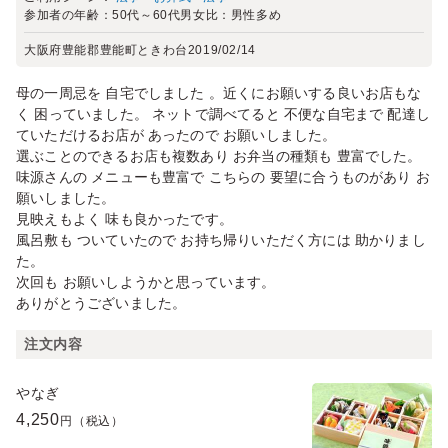
参加者の年齢：
50代～60代
男女比：
男性多め
大阪府豊能郡豊能町ときわ台
2019/02/14
母の一周忌を 自宅でしました 。近くにお願いする良いお店もな
く 困っていました。 ネットで調べてると 不便な自宅まで 配達し
ていただけるお店が あったので お願いしました。
選ぶことのできるお店も複数あり お弁当の種類も 豊富でした。
味源さんの メニューも豊富で こちらの 要望に合うものがあり お
願いしました。
見映えもよく 味も良かったです。
風呂敷も ついていたので お持ち帰りいただく方には 助かりまし
た。
次回も お願いしようかと思っています。
ありがとうございました。
注文内容
やなぎ
4,250
円（税込）