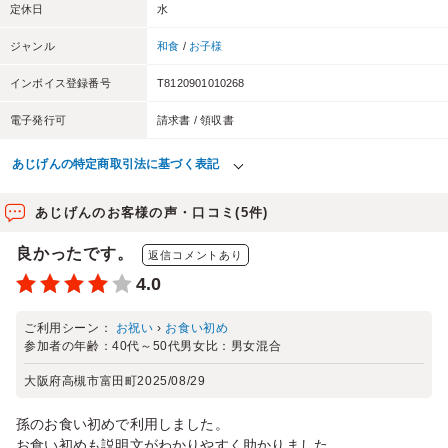
定休日
水
ジャンル
和食
/
お子様
インボイス登録番号
T8120901010268
電子発行可
請求書 / 領収書
あじげんの特定商取引法に基づく表記
あじげんのお客様の声・口コミ(5件)
良かったです。
返信コメントあり
4.0
ご利用シーン：
お祝い
›
お食い初め
参加者の年齢：
40代～50代
男女比：
男女混合
大阪府高槻市富田町
2025/08/29
孫のお食い初めで利用しました。
お食い初めも説明文がわかりやすく助かりました。