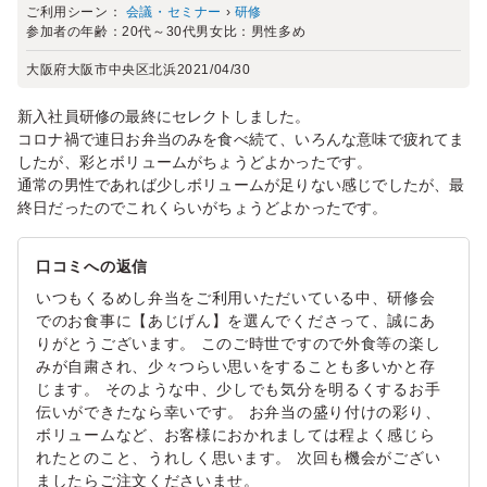
ご利用シーン：
会議・セミナー
›
研修
参加者の年齢：
20代～30代
男女比：
男性多め
大阪府大阪市中央区北浜
2021/04/30
新入社員研修の最終にセレクトしました。
コロナ禍で連日お弁当のみを食べ続て、いろんな意味で疲れてま
したが、彩とボリュームがちょうどよかったです。
通常の男性であれば少しボリュームが足りない感じでしたが、最
終日だったのでこれくらいがちょうどよかったです。
口コミへの返信
いつもくるめし弁当をご利用いただいている中、研修会
でのお食事に【あじげん】を選んでくださって、誠にあ
りがとうございます。 このご時世ですので外食等の楽し
みが自粛され、少々つらい思いをすることも多いかと存
じます。 そのような中、少しでも気分を明るくするお手
伝いができたなら幸いです。 お弁当の盛り付けの彩り、
ボリュームなど、お客様におかれましては程よく感じら
れたとのこと、うれしく思います。 次回も機会がござい
ましたらご注文くださいませ。