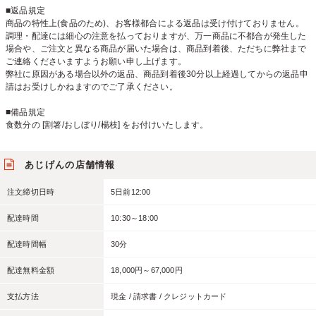
■返品規定
商品の特性上(食品のため)、お客様都合による返品は受け付けておりません。
調理・配達には細心の注意を払っておりますが、万一商品に不都合が発生した
場合や、ご注文と異なる商品が届いた場合は、商品到着後、ただちに弊社まで
ご連絡くださいますようお願い申し上げます。
弊社に原因がある場合以外の返品、商品到着後30分以上経過してからの返品申
請はお受けしかねますのでご了承ください。
■備品規定
食数分の [割箸/おしぼり/楊枝] をお付けいたします。
あじげんの店舗情報
注文締切日時
5日前12:00
配達時間
10:30～18:00
配達時間幅
30分
配達無料金額
18,000円～67,000円
支払方法
現金 / 請求書 / クレジットカード