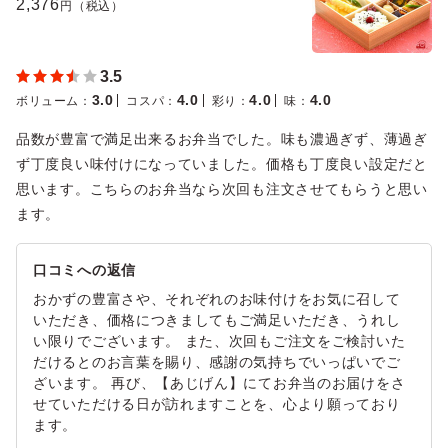
2,376
円（税込）
3.5
3.0
4.0
4.0
4.0
ボリューム
：
コスパ
：
彩り
：
味
：
品数が豊富で満足出来るお弁当でした。味も濃過ぎず、薄過ぎ
ず丁度良い味付けになっていました。価格も丁度良い設定だと
思います。こちらのお弁当なら次回も注文させてもらうと思い
ます。
口コミへの返信
おかずの豊富さや、それぞれのお味付けをお気に召して
いただき、価格につきましてもご満足いただき、うれし
い限りでございます。 また、次回もご注文をご検討いた
だけるとのお言葉を賜り、感謝の気持ちでいっぱいでご
ざいます。 再び、【あじげん】にてお弁当のお届けをさ
せていただける日が訪れますことを、心より願っており
ます。