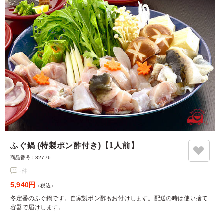
ふぐ鍋 (特製ポン酢付き)【1人前】
商品番号：
32776
-
件
5,940円
（税込）
冬定番のふぐ鍋です。自家製ポン酢もお付けします。配送の時は使い捨て
容器で届けします。