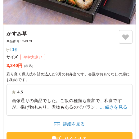
かすみ草
商品番号：
24373
1
件
サイズ
やや大きい
3,240円
（税込）
彩り良く職人技を詰め込んだ9升のお弁当です。会議やおもてなしの席に
お勧めです。
4.5
画像通りの商品でした。ご飯の種類も豊富で、和食です
が、揚げ物もあり、煮物もあるのでバランスがとてもよか
続きを見る
ったです。ボリュームは、女性であれば少し多い、男性で
は少し足りない。という感じでした。 又注文したいで
詳細を見る
す。ありがとうございました。
大阪府大阪市中央区北浜
2021/04/30