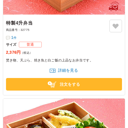
特製4升弁当
商品番号：
32775
1
件
サイズ
普通
2,376円
（税込）
焚き物、天ぷら、焼き魚と白ご飯の上品なお弁当です。
詳細を見る
注文をする