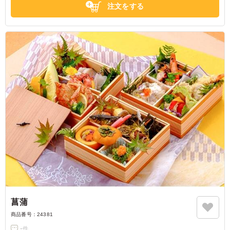
注文をする
菖蒲
商品番号：
24381
-
件