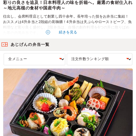
彩りの良さを追及！日本料理人の味を折箱へ。厳選の食材仕入れ
～地元高槻の食材や国産牛肉～
仕出し、会席料理店として創業し四十余年。長年培った技をお弁当に集結！
おススメは4升弁当と2段組の彩御膳！4升弁当は天ぷらやローストビーフ、魚
料理など彩り良く盛付し、2段弁当は、自慢の創作料理を6つの升に散りばめ
続きを見る
た幕の内風弁当です。
職人が作る渾身のお弁当を是非ご賞味ください！
あじげんの弁当一覧