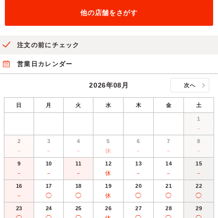
他の店舗をさがす
注文の前にチェック
営業日カレンダー
2026年08月
次へ
日
月
火
水
木
金
土
1
－
2
3
4
5
6
7
8
－
－
－
休
－
－
－
9
10
11
12
13
14
15
－
－
－
休
－
－
－
16
17
18
19
20
21
22
－
◯
◯
休
◯
◯
◯
23
24
25
26
27
28
29