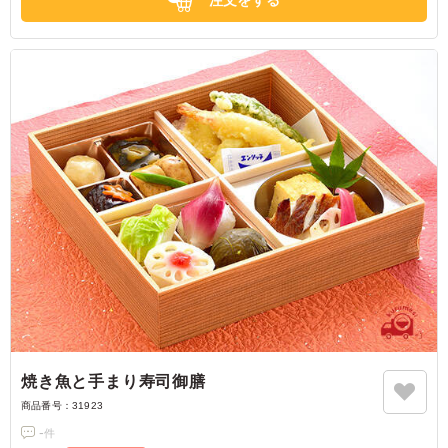
注文をする
焼き魚と手まり寿司御膳
商品番号：
31923
-
件