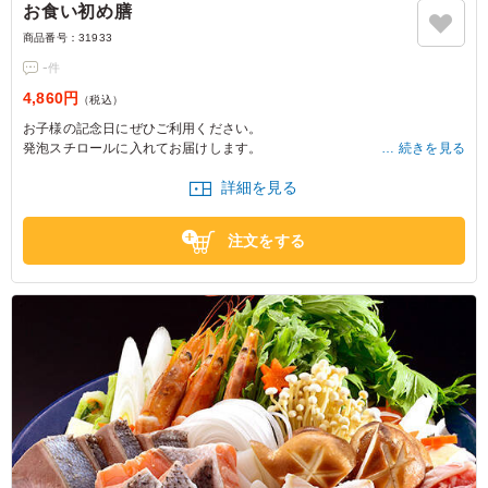
お食い初め膳
商品番号：
31933
-
件
4,860円
（税込）
お子様の記念日にぜひご利用ください。
発泡スチロールに入れてお届けします。
続きを見る
儀式の説明書もお付けします。
詳細を見る
※容器の回収はございません。そのままご利用ください。
注文をする