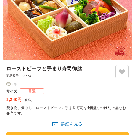
ローストビーフと手まり寿司御膳
商品番号：
32774
-
件
サイズ
普通
3,240円
（税込）
焚き物、天ぷら、ローストビーフに手まり寿司を4個盛りつけた上品なお
弁当です。
詳細を見る