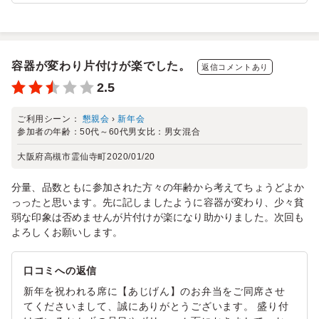
容器が変わり片付けが楽でした。
返信コメントあり
2.5
ご利用シーン：
懇親会
›
新年会
参加者の年齢：
50代～60代
男女比：
男女混合
大阪府高槻市霊仙寺町
2020/01/20
分量、品数ともに参加された方々の年齢から考えてちょうどよか
っったと思います。先に記しましたように容器が変わり、少々貧
弱な印象は否めませんが片付けが楽になり助かりました。次回も
よろしくお願いします。
口コミへの返信
新年を祝われる席に【あじげん】のお弁当をご同席させ
てくださいまして、誠にありがとうございます。 盛り付