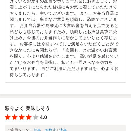
けているおかずの品目やボリューム面におきまして、お
召し上がりになられた皆様にもお気に召していただけて
おりましたら、幸いでございます。 また、お弁当容器に
関しましては、率直なご意見を頂戴し、恐縮でございま
す。 お弁当容器や見栄えに大変影響を与える点であると
私どもも感じておりますため、頂戴したお声は真摯に受
け止め、今後のお弁当作りに活かしてまいりたく存じま
す。 お客様には今回すべてにご満足をいただくことがで
きなかったにも関わらず、「次回も」との温かいお言葉
を賜り、心より感謝をいたします。 高い満足を感じてい
ただけるお弁当を目指し、私ども一同さらなる努力をし
てまいります。 再びご利用いただけます日を、心よりお
待ちしております。
彩りよく 美味しそう
4.0
ご利用シーン：
法事・お葬式
›
法事