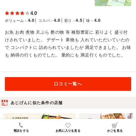
4.0
4.0
4.0
4.5
4.0
ボリューム
：
コスパ
：
彩り
：
味
：
お魚 お肉 煮物 天ぷら 酢の物 等 種類豊富に 彩りよく 盛り付
けされていました。 デザート 果物も 入れていただいていたの
で コンパクトに 詰められていましたが 満足できました。 お味
も 納得の行くものでした。 量的にも 満足行くものでした。
口コミ一覧へ
あじげんに似た条件の店舗
電話をする
お気に入りを見る
かごを見る