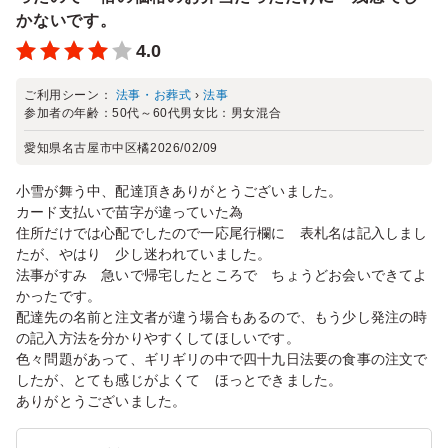
かないです。
4.0
ご利用シーン：
法事・お葬式
›
法事
参加者の年齢：
50代～60代
男女比：
男女混合
愛知県名古屋市中区橘
2026/02/09
小雪が舞う中、配達頂きありがとうございました。
カード支払いで苗字が違っていた為
住所だけでは心配でしたので一応尾行欄に 表札名は記入しまし
たが、やはり 少し迷われていました。
法事がすみ 急いで帰宅したところで ちょうどお会いできてよ
かったです。
配達先の名前と注文者が違う場合もあるので、もう少し発注の時
の記入方法を分かりやすくしてほしいです。
色々問題があって、ギリギリの中で四十九日法要の食事の注文で
したが、とても感じがよくて ほっとできました。
ありがとうございました。