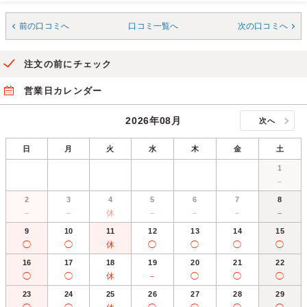
前の口コミへ
口コミ一覧へ
次の口コミへ
注文の前にチェック
営業日カレンダー
2026年08月
次へ
日
月
火
水
木
金
土
1
－
2
3
4
5
6
7
8
－
－
休
－
－
－
－
9
10
11
12
13
14
15
◯
◯
休
◯
◯
◯
◯
16
17
18
19
20
21
22
◯
◯
休
－
◯
◯
◯
23
24
25
26
27
28
29