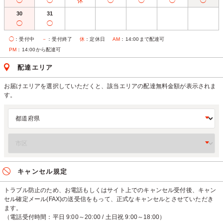
◯
◯
休
◯
◯
◯
◯
30
31
◯
◯
◯
：受付中
－
：受付終了
休
：定休日
AM
：14:00まで配達可
PM
：14:00から配達可
配達エリア
お届けエリアを選択していただくと、該当エリアの配達無料金額が表示されま
す。
キャンセル規定
トラブル防止のため、お電話もしくはサイト上でのキャンセル受付後、キャン
セル確定メール(FAX)の送受信をもって、正式なキャンセルとさせていただき
ます。
（電話受付時間：平日 9:00～20:00 / 土日祝 9:00～18:00）