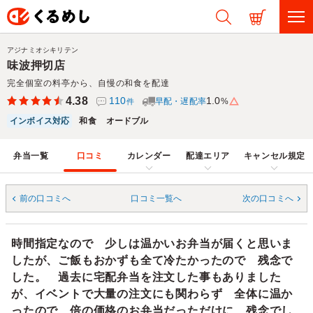
アジナミオシキリテン
味波押切店
完全個室の料亭から、自慢の和食を配達
4.38
110
1.0
早配・遅配率
%
件
インボイス対応
和食
オードブル
弁当一覧
口コミ
カレンダー
配達エリア
キャンセル規定
前の口コミへ
口コミ一覧へ
次の口コミへ
時間指定なので 少しは温かいお弁当が届くと思いま
したが、ご飯もおかずも全て冷たかったので 残念で
した。 過去に宅配弁当を注文した事もありました
が、イベントで大量の注文にも関わらず 全体に温か
ったので 倍の価格のお弁当だっただけに 残念でし