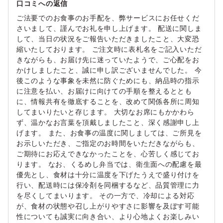
口コミへの返信
ご法要でのお食事のお手配を、弊サービスにお任せくだ
さいまして、謹んでお礼を申し上げます。 配送に関しま
して、当日の状況をご報告いただきましたこと、大変恐
縮いたしております。 ご注文時に表札名をご記入いただ
きながらも、お届け先に迷っていたようで、ご心配をお
かけしましたこと、誠に申し訳ございませんでした。 今
後このような事象を未然に防ぐためにも、納品時の指示
に注意を払い、お届けに向けての手順を整えるととも
に、情報共有を徹底することを、改めて関係各所に周知
してまいりたいと存じます。 大切なお席にもかかわら
ず、温かなお言葉を頂戴しましたこと、深く感謝申し上
げます。 また、お食事の温度に関しましては、ご所見を
お示しいただき、ご指定のお時間をいただきながらも、
ご期待にお応えできなかったことを、心苦しく感じてお
ります。 なお、くるめし弁当では、衛生面への配慮を最
優先とし、食材は十分に温度を下げたうえで盛り付けを
行い、配送時には保冷剤を同梱するなど、品質管理に力
を尽くしてまいります。 その一方で、冷却による対応
が、食材の状態や召し上がりやすさに影響を及ぼす可能
性についても誠実に向き合い、より心地よくお楽しみい