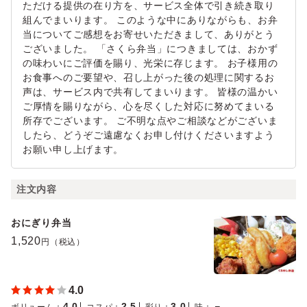
ただける提供の在り方を、サービス全体で引き続き取り
組んでまいります。 このような中にありながらも、お弁
当についてご感想をお寄せいただきまして、ありがとう
ございました。 「さくら弁当」につきましては、おかず
の味わいにご評価を賜り、光栄に存じます。 お子様用の
お食事へのご要望や、召し上がった後の処理に関するお
声は、サービス内で共有してまいります。 皆様の温かい
ご厚情を賜りながら、心を尽くした対応に努めてまいる
所存でございます。 ご不明な点やご相談などがございま
したら、どうぞご遠慮なくお申し付けくださいますよう
お願い申し上げます。
注文内容
おにぎり弁当
1,520
円（税込）
4.0
4.0
2.5
3.0
－
ボリューム
：
コスパ
：
彩り
：
味
：