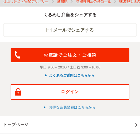
仕出し弁当・宅配デリバリー
愛知県
味波押切店の弁当一覧
味波押切店
くるめし弁当をシェアする
メールでシェアする
お電話でご注文・ご相談
平日 9:00～20:00 / 土日祝 9:00～18:00
よくあるご質問はこちらから
ログイン
お得な会員登録はこちらから
トップページ