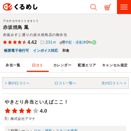
アカサカヤキトリオオトリ
赤坂焼鳥 鳳
赤坂みすじ通りの炭火焼鳥店の御弁当
4.42
231
0
早配・遅配率
%
件
帳票電子発行可
インボイス対応
和食
弁当一覧
口コミ
カレンダー
配達エリア
キャンセル規定
前の口コミへ
口コミ一覧へ
次の口コミへ
やきとり弁当といえばここ！
4.0
株式会社アマナ
ご利用シーン：
ロケ・撮影
›
スタジオ撮影