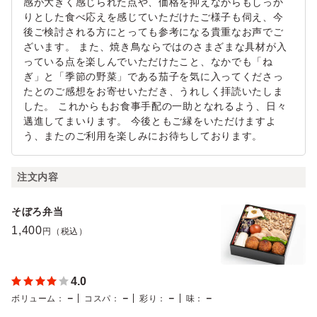
感が大きく感じられた点や、価格を抑えながらもしっか
りとした食べ応えを感じていただけたご様子も伺え、今
後ご検討される方にとっても参考になる貴重なお声でご
ざいます。 また、焼き鳥ならではのさまざまな具材が入
っている点を楽しんでいただけたこと、なかでも「ね
ぎ」と「季節の野菜」である茄子を気に入ってくださっ
たとのご感想をお寄せいただき、うれしく拝読いたしま
した。 これからもお食事手配の一助となれるよう、日々
邁進してまいります。 今後ともご縁をいただけますよ
う、またのご利用を楽しみにお待ちしております。
注文内容
そぼろ弁当
1,400
円（税込）
4.0
－
－
－
－
ボリューム
：
コスパ
：
彩り
：
味
：