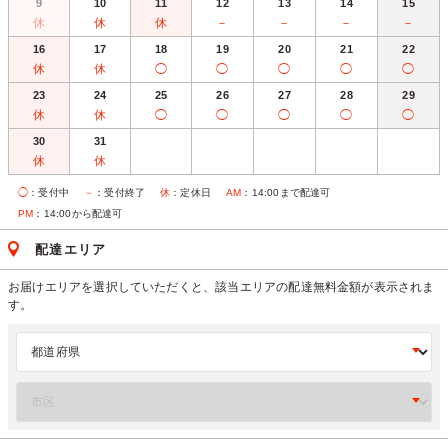
9
10
11
12
13
14
15
休
休
休
－
－
－
－
16
17
18
19
20
21
22
休
休
◯
◯
◯
◯
◯
23
24
25
26
27
28
29
休
休
◯
◯
◯
◯
◯
30
31
休
休
◯
：受付中
－
：受付終了
休
：定休日
AM
：14:00まで配達可
PM
：14:00から配達可
配達エリア
お届けエリアを選択していただくと、該当エリアの配達無料金額が表示されま
す。