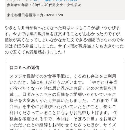
参加者の年齢：
30代～40代
男女比：
女性多め
東京都世田谷区等々力
2026/01/28
やきとり弁当が食べたくなった時はいつもここが思いうかびま
す。今までは鳳の鳳弁当を注文することがおおかったのですが、
値段が高くなってしまいなかなか注文できる値段ではないので今
回はそぼろ弁当にしました。サイズ感が鳳弁当よりも大きかった
ので安くても満足感ありました！
口コミへの返信
スタジオ撮影でのお食事手配に、くるめし弁当をご利用
いただき、誠にありがとうございます。 「やきとり弁当
が食べたくなった時に思い浮かぶお店」とのお言葉を頂
戴し、日頃からこちらの店舗をご愛顧いただいているご
様子を大変ありがたく拝読いたしました。 これまで「鳳
弁当」を中心にお選びいただいていたとのこと、長くご
利用くださっていることに心よりお礼申し上げます。 価
格面を考慮される中で、今回は「そぼろ弁当」をお選び
いただいたとの経緯もお聞かせくださったほか、サイズ