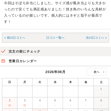
今回はそぼろ弁当にしました。サイズ感が鳳弁当よりも大きか
ったので安くても満足感ありました！焼き鳥のいろんな具材が
入っているのが嬉しいです。個人的にはネギと茄子が最高で
す！
前の口コミへ
口コミ一覧へ
次の口コミへ
注文の前にチェック
営業日カレンダー
2026年08月
次へ
日
月
火
水
木
金
土
1
－
2
3
4
5
6
7
8
休
休
－
－
－
－
－