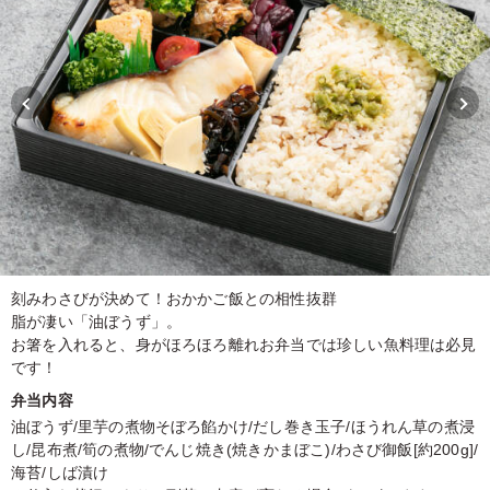
刻みわさびが決めて！おかかご飯との相性抜群
脂が凄い「油ぼうず」。
お箸を入れると、身がほろほろ離れお弁当では珍しい魚料理は必見
です！
弁当内容
油ぼうず/里芋の煮物そぼろ餡かけ/だし巻き玉子/ほうれん草の煮浸
し/昆布煮/筍の煮物/でんじ焼き(焼きかまぼこ)/わさび御飯[約200g]/
海苔/しば漬け