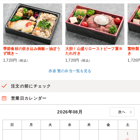
季節食材の炊き込み御飯～油ぼう
大胆！山盛りローストビーフ重※
繁特製
ず焼き～
たれ付き
き
1,720円
1,720円
1,720
（税込）
（税込）
赤坂 繁の弁当一覧を見る
注文の前にチェック
営業日カレンダー
2026年08月
次へ
日
月
火
水
木
金
土
1
休