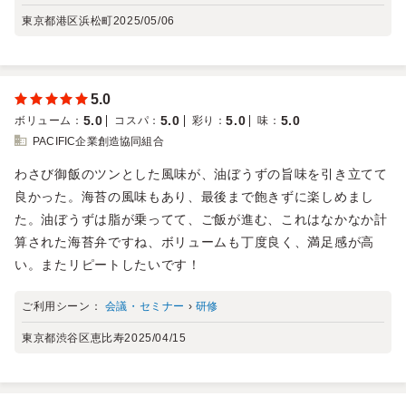
東京都港区浜松町
2025/05/06
5.0
5.0
5.0
5.0
5.0
ボリューム
：
コスパ
：
彩り
：
味
：
PACIFIC企業創造協同組合
わさび御飯のツンとした風味が、油ぼうずの旨味を引き立てて
良かった。海苔の風味もあり、最後まで飽きずに楽しめまし
た。油ぼうずは脂が乗ってて、ご飯が進む、これはなかなか計
算された海苔弁ですね、ボリュームも丁度良く、満足感が高
い。またリピートしたいです！
ご利用シーン：
会議・セミナー
›
研修
東京都渋谷区恵比寿
2025/04/15