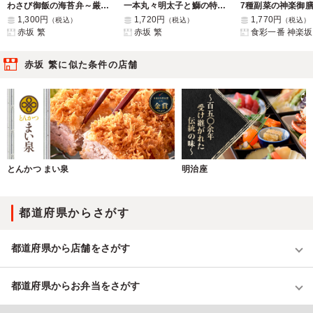
わさび御飯の海苔弁～厳選若鶏のレモン焼き～
一本丸々明太子と鰤の特照り焼き重製
1,300円
1,720円
1,770円
（税込）
（税込）
（税込）
赤坂 繁
赤坂 繁
食彩一番 神楽坂
赤坂 繁に似た条件の店舗
とんかつ まい泉
明治座
都道府県からさがす
都道府県から店舗をさがす
都道府県からお弁当をさがす