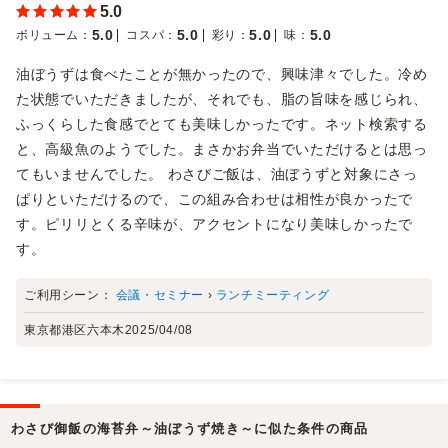
5.0
5.0
5.0
5.0
5.0
ボリューム
：
コスパ
：
彩り
：
味
：
油ぼうずは食べたことが無かったので、興味津々でした。冷め
た状態でいただきましたが、それでも、脂の旨味を感じられ、
ふっくらした食感でとても美味しかったです。ネット検索する
と、高級魚のようでした。まさかお弁当でいただけるとは思っ
てもいませんでした。 わさびご飯は、油ぼうずと対象にさっ
ぱりといただけるので、この組み合わせは相性が良かったで
す。ピリリとくる辛味が、アクセントになり美味しかったで
す。
ご利用シーン：
会議・セミナー
›
ランチミーティング
東京都港区六本木
2025/04/08
わさび御飯の海苔弁～油ぼうず焼き～に似た条件の商品