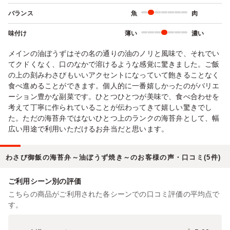
バランス
魚
肉
味付け
薄い
濃い
メインの油ぼうずはその名の通りの油のノリと風味で、それでい
てクドくなく、口のなかで溶けるような感覚に驚きました。ご飯
の上の刻みわさびもいいアクセントになっていて飽きることなく
食べ進めることができます。個人的に一番嬉しかったのがバリエ
ーション豊かな副菜です。ひとつひとつが美味で、食べ合わせを
考えて丁寧に作られていることが伝わってきて嬉しい驚きでし
た。ただの海苔弁ではないひとつ上のランクの海苔弁として、幅
広い用途で利用いただけるお弁当だと思います。
わさび御飯の海苔弁～油ぼうず焼き～のお客様の声・口コミ(5件)
ご利用シーン別の評価
こちらの商品がご利用された各シーンでの口コミ評価の平均点で
す。