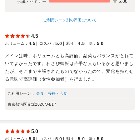
5.00
会議・セミナー
ご利用シーン別の評価について
4.5
4.5
5.0
4.5
5.0
ボリューム
：
コスパ
：
彩り
：
味
：
メインは味、ボリュームとも高評価。副菜もバランスがとれて
いてよかったです。わさび御飯は苦手な人もいるかと思いまし
たが、そこまで主張されたものでなかったので、変化を持たせ
る意味で高評価（女性参加者）を得ました。
ご利用シーン：
会食・接待
›
会食
東京都港区赤坂
2026/04/17
5.0
5.0
5.0
5.0
5.0
ボリューム
：
コスパ
：
彩り
：
味
：