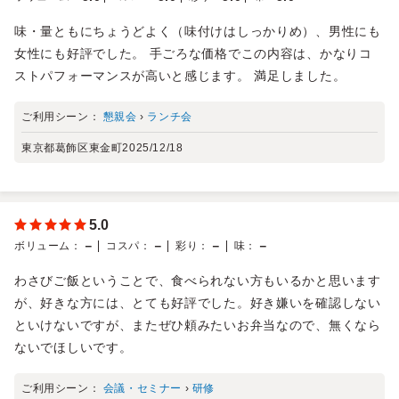
味・量ともにちょうどよく（味付けはしっかりめ）、男性にも
女性にも好評でした。 手ごろな価格でこの内容は、かなりコ
ストパフォーマンスが高いと感じます。 満足しました。
ご利用シーン：
懇親会
›
ランチ会
東京都葛飾区東金町
2025/12/18
5.0
－
－
－
－
ボリューム
：
コスパ
：
彩り
：
味
：
わさびご飯ということで、食べられない方もいるかと思います
が、好きな方には、とても好評でした。好き嫌いを確認しない
といけないですが、またぜひ頼みたいお弁当なので、無くなら
ないでほしいです。
ご利用シーン：
会議・セミナー
›
研修