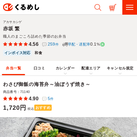
アカサカシゲ
赤坂 繁
職人のまごころ詰めた季節のお弁当
4.56
259
0.1
早配・遅配率
%
件
インボイス対応
和食
弁当一覧
口コミ
カレンダー
配達エリア
キャンセル規定
わさび御飯の海苔弁～油ぼうず焼き～
商品番号：71140
4.90
5
件
1,720円
おすすめ
税込