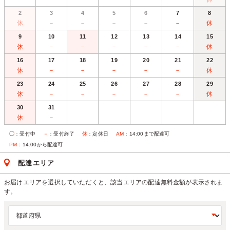
2
3
4
5
6
7
8
休
－
－
－
－
－
休
9
10
11
12
13
14
15
休
－
－
－
－
－
休
16
17
18
19
20
21
22
休
－
－
－
－
－
休
23
24
25
26
27
28
29
休
－
－
－
－
－
休
30
31
休
－
◯
：受付中
－
：受付終了
休
：定休日
AM
：14:00まで配達可
PM
：14:00から配達可
配達エリア
お届けエリアを選択していただくと、該当エリアの配達無料金額が表示されま
す。