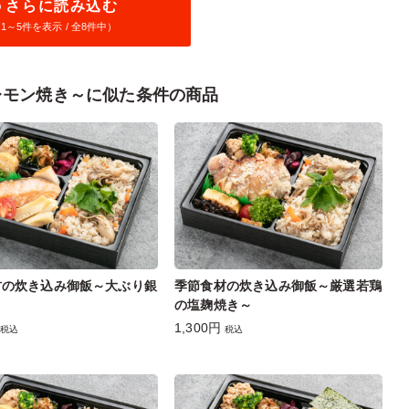
さらに読み込む
1～
5
件を表示 / 全8件中）
レモン焼き～に似た条件の商品
材の炊き込み御飯～大ぶり銀
季節食材の炊き込み御飯～厳選若鶏
の塩麹焼き～
1,300円
税込
税込