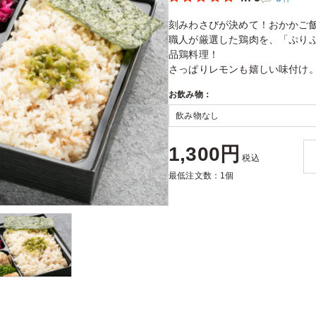
刻みわさびが決めて！おかかご
職人が厳選した鶏肉を、「ぷり
品鶏料理！
さっぱりレモンも嬉しい味付け
お飲み物：
1,300円
税込
最低注文数：1個