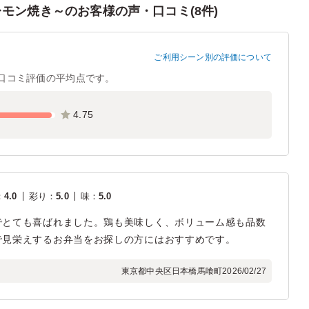
モン焼き～のお客様の声・口コミ(8件)
ご利用シーン別の評価について
口コミ評価の平均点です。
4.75
：
4.0
彩り
：
5.0
味
：
5.0
でとても喜ばれました。鶏も美味しく、ボリューム感も品数
で見栄えするお弁当をお探しの方にはおすすめです。
東京都中央区日本橋馬喰町
2026/02/27