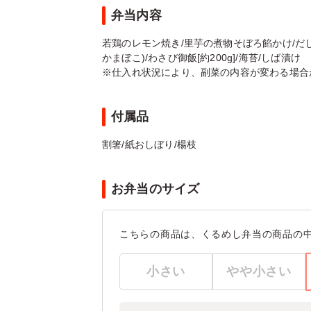
弁当内容
若鶏のレモン焼き/里芋の煮物そぼろ餡かけ/だし
かまぼこ)/わさび御飯[約200g]/海苔/しば漬け
※仕入れ状況により、副菜の内容が変わる場合
付属品
割箸/紙おしぼり/楊枝
お弁当のサイズ
こちらの商品は、くるめし弁当の商品の
小さい
やや小さい