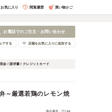
お気に入り
閲覧履歴
買い物かご
履歴を全件削除する
の海苔弁～厳選若鶏のレモ
お電話でのご注文・お問い合わせ
坂 繁
ェアする
店舗をお気に入りに追加する
現金 / 請求書 / クレジットカード
履歴を見る
弁～厳選若鶏のレモン焼
商品番号：71144