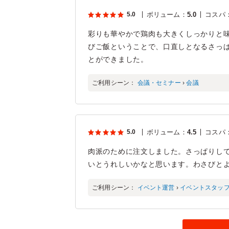
5.0
ボリューム
：
5.0
コスパ
彩りも華やかで鶏肉も大きくしっかりと
びご飯ということで、口直しとなるさっ
とができました。
ご利用シーン：
会議・セミナー
›
会議
5.0
ボリューム
：
4.5
コスパ
肉派のために注文しました。さっぱりし
いとうれしいかなと思います。わさびと
ご利用シーン：
イベント運営
›
イベントスタッ