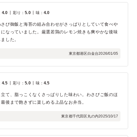
：
4.0
彩り
：
5.0
味
：
4.0
わさび御飯と海苔の組み合わせがさっぱりとしていて食べや
トになっていました。厳選若鶏のレモン焼きも爽やかな後味
じました。
東京都港区白金台
2026/01/05
：
4.5
彩り
：
5.0
味
：
4.5
き立て、脂っこくなくさっぱりした味わい。わさびご飯のほ
、最後まで飽きずに楽しめる上品なお弁当。
東京都千代田区丸の内
2025/10/17