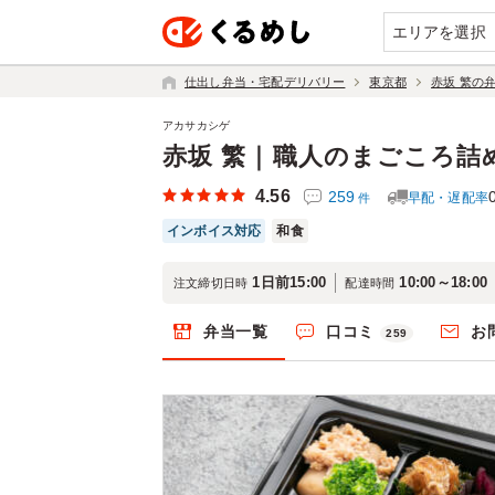
エリアを選択
仕出し弁当・宅配デリバリー
東京都
赤坂 繁の
アカサカシゲ
赤坂 繁｜職人のまごころ詰
4.56
259
早配・遅配率
件
インボイス対応
和食
1日前15:00
10:00～18:00
注文締切日時
配達時間
弁当一覧
口コミ
お
259