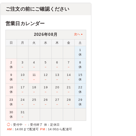
ご注文の前にご確認ください
営業日カレンダー
2026年08月
次へ
日
月
火
水
木
金
土
1
休
2
3
4
5
6
7
8
休
－
－
－
－
－
休
9
10
11
12
13
14
15
休
－
－
－
－
－
休
16
17
18
19
20
21
22
休
－
－
－
－
－
休
23
24
25
26
27
28
29
休
－
－
－
－
－
休
30
31
休
－
◯
：受付中
－
：受付終了
休
：定休日
AM
：14:00まで配達可
PM
：14:00から配達可