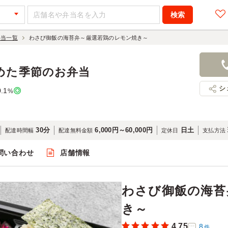
弁当一覧
わさび御飯の海苔弁～厳選若鶏のレモン焼き～
わさび御飯
ン焼き～
めた季節のお弁当
1,300円
店舗名：赤
シ
0.1
%
30分
6,000円～60,000円
日土
配達時間幅
配達無料金額
定休日
支払方法
問い合わせ
店舗情報
閲覧
わさび御飯の海苔
き～
4.75
8
件