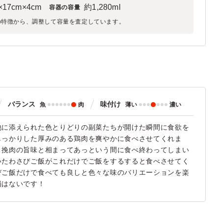
×17cm×4cm
約1,280ml
容器の容量
の特徴から、調整して容量を査定しています。
バランス
味付け
魚
肉
薄い
濃い
他に添えられた色とりどりの副菜たちが開けた瞬間に食欲を
しっかりした厚みのある鶏肉を爽やかに食べさせてくれま
、挽肉の旨味と相まってあっという間に食べ終わってしまい
いたわさびご飯がこれだけでご飯をするすると食べさせてく
びご飯だけで食べても良しと色々な味のバリエーションを楽
損はないです！