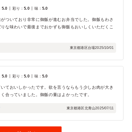
：
5.0
彩り
：
5.0
味
：
5.0
味がついており非常に御飯が進むお弁当でした。御飯もわさ
ぱりな味わいで最後までおかずも御飯もおいしくいただくこ
東京都港区台場
2025/10/01
：
5.0
彩り
：
5.0
味
：
5.0
ていておいしかったです。欲を言うならもう少しお肉が大き
よく合っていました。御飯の量はよかったです。
フ
東京都港区北青山
2025/07/11