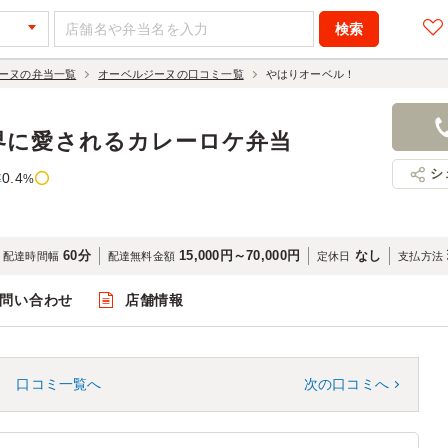
ーヌの弁当一覧
オーベルジーヌの口コミ一覧
やはりオーベル！
界に愛されるカレーロケ弁当
シ
0.4
率
%
60分
15,000円～70,000円
なし
配達時間幅
配達無料金額
定休日
支払方法
問い合わせ
店舗情報
口コミ一覧へ
次の口コミへ