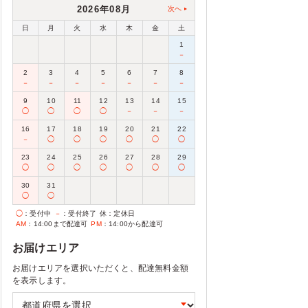
2026年08月
次へ
日
月
火
水
木
金
土
1
－
2
3
4
5
6
7
8
－
－
－
－
－
－
－
9
10
11
12
13
14
15
◯
◯
◯
◯
－
－
－
16
17
18
19
20
21
22
－
◯
◯
◯
◯
◯
◯
23
24
25
26
27
28
29
◯
◯
◯
◯
◯
◯
◯
30
31
◯
◯
◯
：受付中
－
：受付終了
休
：定休日
AM
：14:00まで配達可
PM
：14:00から配達可
お届けエリア
お届けエリアを選択いただくと、配達無料金額
を表示します。