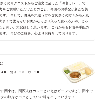
、多くのリクエストからご注文に至った「海老カレー」で
力をご実感いただけたとのこと、今回のお手配が新たな美
です。 そして、健康を気遣う方を含め多くの方々から人気
大きくて柔らかいお肉がたっぷり入った食べ応えや、じゃ
たと伺い、大変嬉しく思います。 これからもお食事手配の
ます。 再びのご縁を、心よりお待ちしております。
込）
：
4.0
彩り
：
5.0
味
：
5.0
特に関東は。関西人はカレーといえばビーフですが、関東で
ークの脂身がコクとしていい味を出しています！