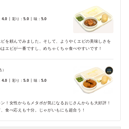
）
：
4.0
彩り
：
5.0
味
：
5.0
エビを頼んでみました。そして、ようやくエビの美味しさを
のはエビが一番ですし、めちゃくちゃ食べやすいです！
込）
：
4.0
彩り
：
5.0
味
：
5.0
キン！女性からもメタボが気になるおじさんからも大好評！
て、食べ応えも十分。じゃがいもにも超合う！