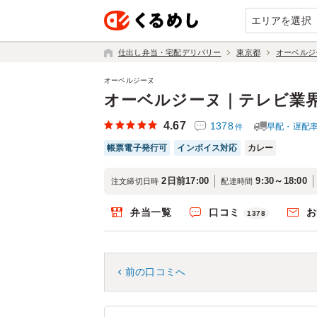
エリアを選択
仕出し弁当・宅配デリバリー
東京都
オーベルジ
オーベルジーヌ
オーベルジーヌ｜テレビ業
4.67
1378
早配・遅配
件
帳票電子発行可
インボイス対応
カレー
2日前17:00
9:30～18:00
注文締切日時
配達時間
弁当一覧
口コミ
お
1378
前の口コミへ