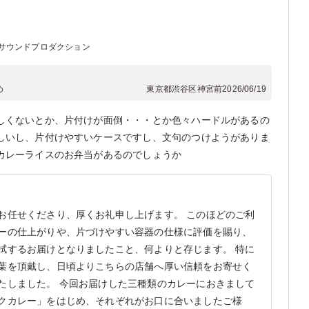
サウンドプロダクション
め
東京都渋谷区神宮前
2026/06/19
しくないとか、片付けが面倒・・・とか色々ハードルがあるの
しいし、片付けやすいケースですし、文句のつけようがありま
カレーライスのお弁当があるのでしょうか
お任せくださり、厚くお礼申し上げます。 このほどのご利
ーの仕上がりや、片づけやすい容器の仕様に評価を賜り、
拭するお届けとなりましたこと、何よりと存じます。 特に
葉を頂戴し、日頃よりこちらの店舗へ厚い信頼をお寄せく
たしました。 今回お届けした三種類のカレーにおきまして
クカレー」をはじめ、それぞれがお口に合いましたご様