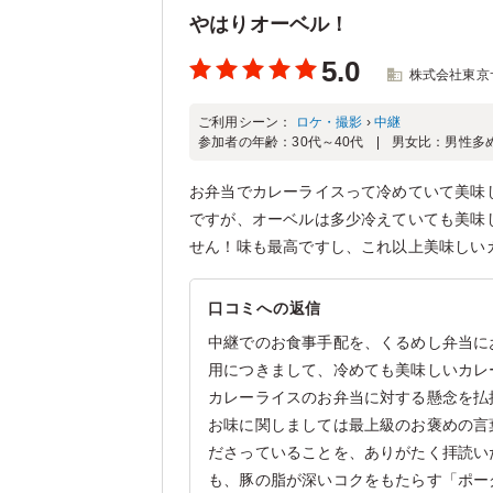
やはりオーベル！
5.0
株式会社東京
ご利用シーン：
ロケ・撮影
›
中継
参加者の年齢：
30代～40代
男女比：
男性多
お弁当でカレーライスって冷めていて美味
ですが、オーベルは多少冷えていても美味
せん！味も最高ですし、これ以上美味しい
口コミへの返信
中継でのお食事手配を、くるめし弁当に
用につきまして、冷めても美味しいカレ
カレーライスのお弁当に対する懸念を払
お味に関しましては最上級のお褒めの言
ださっていることを、ありがたく拝読い
も、豚の脂が深いコクをもたらす「ポー