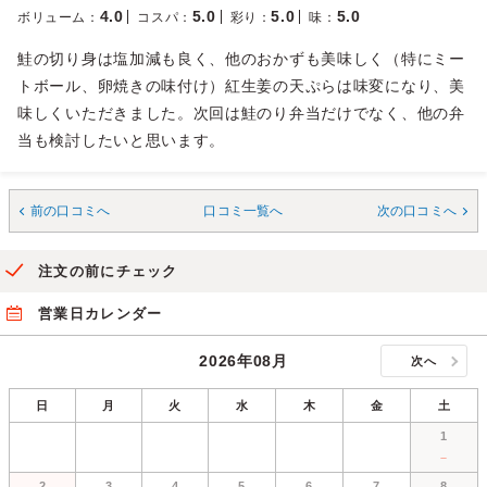
4.0
5.0
5.0
5.0
ボリューム
：
コスパ
：
彩り
：
味
：
鮭の切り身は塩加減も良く、他のおかずも美味しく（特にミー
トボール、卵焼きの味付け）紅生姜の天ぷらは味変になり、美
味しくいただきました。次回は鮭のり弁当だけでなく、他の弁
当も検討したいと思います。
前の口コミへ
口コミ一覧へ
次の口コミへ
注文の前にチェック
営業日カレンダー
2026年08月
次へ
日
月
火
水
木
金
土
1
－
2
3
4
5
6
7
8