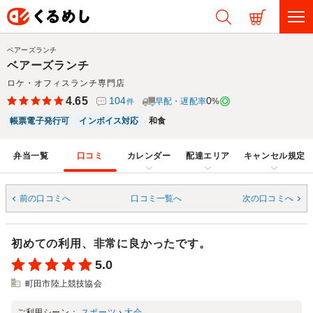
ベアーズランチ
ベアーズランチ
ロケ・オフィスランチ専門店
4.65
104
0
早配・遅配率
%
件
帳票電子発行可
インボイス対応
和食
弁当一覧
口コミ
カレンダー
配達エリア
キャンセル規定
前の口コミへ
口コミ一覧へ
次の口コミへ
初めての利用、非常に良かったです。
5.0
町田市陸上競技協会
ご利用シーン：
スポーツ
›
大会