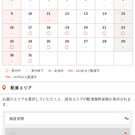
－
－
－
－
－
－
－
9
10
11
12
13
14
15
－
－
－
－
－
－
－
16
17
18
19
20
21
22
－
◯
◯
◯
◯
◯
◯
23
24
25
26
27
28
29
◯
◯
◯
◯
－
－
－
30
31
－
◯
◯
：受付中
－
：受付終了
休
：定休日
AM
：14:00まで配達可
PM
：14:00から配達可
配達エリア
お届けエリアを選択していただくと、該当エリアの配達無料金額が表示されま
す。