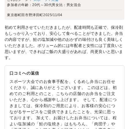
参加者の年齢：
20代～30代
男女比：
男女混合
東京都町田市野津田町
2025/11/04
初めて利用させていただきましたが、配達時間も正確で、保冷剤
もしっかり入っており、安心して食べることができました。弁当
の内容ですが、鮭の塩加減や他のおかずの味付けも良く美味しく
いただきました。ボリューム的には年配者と女性には丁度良いと
思いますが、できればご飯の大盛りがあれば、尚更良いと思いま
す。
口コミへの返信
スポーツ大会でのお食事手配を、くるめし弁当にお任せ
くださり、誠にありがとうございます。 このほどは、初
めてのご利用とのこと、こちらの店舗のお弁当をご注文
いただき、心から感謝申し上げます。 そして、配達につ
きましては、保冷剤のご用意により、お客様の安心につ
ながるサービスをご提供できましたことを、光栄に思っ
ております。 加えて、お届けしたお弁当については、程
よい塩加減の「鮭の塩焼き」はもちろん、「肉団子」や