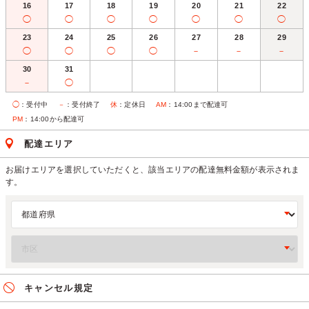
16
17
18
19
20
21
22
◯
◯
◯
◯
◯
◯
◯
23
24
25
26
27
28
29
◯
◯
◯
◯
－
－
－
30
31
－
◯
◯
：受付中
－
：受付終了
休
：定休日
AM
：14:00まで配達可
PM
：14:00から配達可
配達エリア
お届けエリアを選択していただくと、該当エリアの配達無料金額が表示されま
す。
キャンセル規定