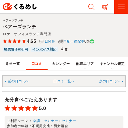
ベアーズランチ
ベアーズランチ
ロケ・オフィスランチ専門店
4.65
104
0
早配・遅配率
%
件
帳票電子発行可
インボイス対応
和食
弁当一覧
口コミ
カレンダー
配達エリア
キャンセル規定
前の口コミへ
口コミ一覧へ
次の口コミへ
充分食べごたえあります
5.0
ご利用シーン：
会議・セミナー
›
セミナー
参加者の年齢：
不明
男女比：
男女混合