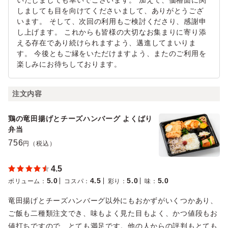
いたしましても幸いでございます。 加えて、価格面に関
しましても目を向けてくださいまして、ありがとうござ
います。 そして、次回の利用もご検討くださり、感謝申
し上げます。 これからも皆様の大切なお集まりに寄り添
える存在であり続けられますよう、邁進してまいりま
す。 今後ともご縁をいただけますよう、またのご利用を
楽しみにお待ちしております。
注文内容
鶏の竜田揚げとチーズハンバーグ よくばり
弁当
756
円（税込）
4.5
5.0
4.5
5.0
5.0
ボリューム
：
コスパ
：
彩り
：
味
：
竜田揚げとチーズハンバーグ以外にもおかずがいくつかあり、
ご飯も二種類注文でき、味もよく見た目もよく、かつ値段もお
値打ちですので、とても満足です。他の人からの評判もとても