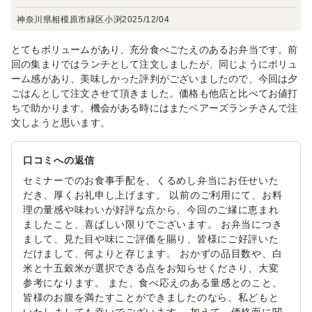
神奈川県相模原市緑区小渕
2025/12/04
とてもボリュームがあり、充分食べごたえのあるお弁当です。前
回の集まりではランチとして注文しましたが、同じようにボリュ
ーム感があり、美味しかった評判がございましたので、今回は夕
ごはんとして注文させて頂きました。価格も他店と比べてお値打
ちで助かります。機会がある時にはまたベアーズランチさんで注
文しようと思います。
口コミへの返信
セミナーでのお食事手配を、くるめし弁当にお任せいた
だき、厚くお礼申し上げます。 以前のご利用にて、お料
理の量感や味わいが好評な点から、今回のご縁に恵まれ
ましたこと、喜ばしい限りでございます。 お弁当につき
まして、見た目や味にご評価を賜り、皆様にご好評いた
だけまして、何よりと存じます。 おかずの品目数や、白
米と十五穀米が選択できる点をお知らせくださり、大変
参考になります。 また、食べ応えのある量感とのこと、
皆様のお腹を満たすことができましたのなら、私どもと