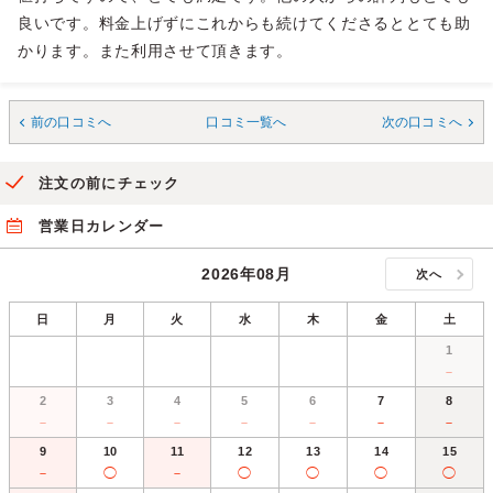
良いです。料金上げずにこれからも続けてくださるととても助
かります。また利用させて頂きます。
前の口コミへ
口コミ一覧へ
次の口コミへ
注文の前にチェック
営業日カレンダー
2026年08月
次へ
日
月
火
水
木
金
土
1
－
2
3
4
5
6
7
8
－
－
－
－
－
－
－
9
10
11
12
13
14
15
－
◯
－
◯
◯
◯
◯