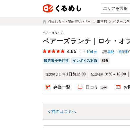
エリアを選択
仕出し弁当・宅配デリバリー
東京都
ベアーズラ
ベアーズランチ
ベアーズランチ｜ロケ・オ
4.65
104
早配・遅配率
件
帳票電子発行可
インボイス対応
和食
1日前12:00
9:30～16:00
注文締切日時
配達時間
弁当一覧
口コミ
お
104
前の口コミへ