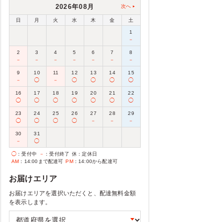
2026年08月
次へ
日
月
火
水
木
金
土
1
－
2
3
4
5
6
7
8
－
－
－
－
－
－
－
9
10
11
12
13
14
15
－
◯
－
◯
◯
◯
◯
16
17
18
19
20
21
22
◯
◯
◯
◯
◯
◯
◯
23
24
25
26
27
28
29
◯
◯
◯
◯
－
－
－
30
31
－
◯
◯
：受付中
－
：受付終了
休
：定休日
AM
：14:00まで配達可
PM
：14:00から配達可
お届けエリア
お届けエリアを選択いただくと、配達無料金額
を表示します。