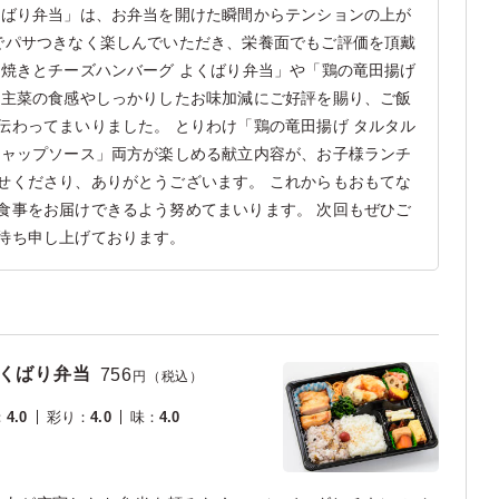
くばり弁当」は、お弁当を開けた瞬間からテンションの上が
でパサつきなく楽しんでいただき、栄養面でもご評価を頂戴
姜焼きとチーズハンバーグ よくばり弁当」や「鶏の竜田揚げ
、主菜の食感やしっかりしたお味加減にご好評を賜り、ご飯
伝わってまいりました。 とりわけ「鶏の竜田揚げ タルタル
チャップソース」両方が楽しめる献立内容が、お子様ランチ
せくださり、ありがとうございます。 これからもおもてな
食事をお届けできるよう努めてまいります。 次回もぜひご
待ち申し上げております。
よくばり弁当
756
円（税込）
：
4.0
彩り
：
4.0
味
：
4.0