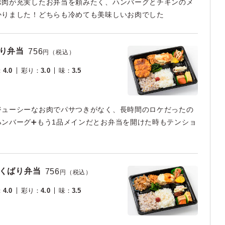
お肉が充実したお弁当を頼みたく、ハンバーグとチキンのメ
かりました！どちらも冷めても美味しいお肉でした
り弁当
756
円（税込）
：
4.0
彩り
：
3.0
味
：
3.5
ジューシーなお肉でパサつきがなく、長時間のロケだったの
ンバーグ➕もう1品メインだとお弁当を開けた時もテンショ
よくばり弁当
756
円（税込）
：
4.0
彩り
：
4.0
味
：
3.5