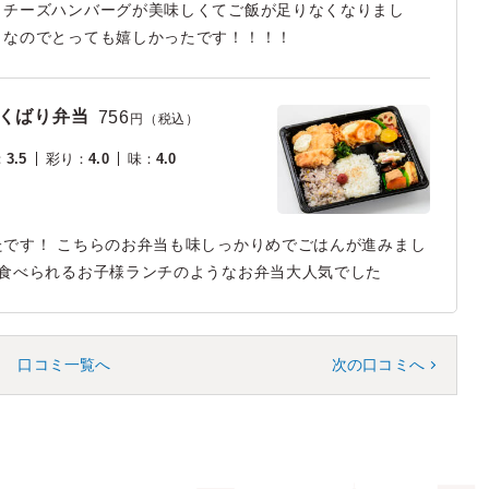
とチーズハンバーグが美味しくてご飯が足りなくなりまし
きなのでとっても嬉しかったです！！！！
よくばり弁当
756
円（税込）
：
3.5
彩り
：
4.0
味
：
4.0
です！ こちらのお弁当も味しっかりめでごはんが進みまし
も食べられるお子様ランチのようなお弁当大人気でした
口コミ一覧へ
次の口コミへ