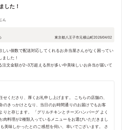
ました！
じん
め
東京都八王子市元横山町
2026/04/02
欲しい個数で配送対応してくれるお弁当屋さんがなく困ってい
しました！
る注文金額が2~3万超える所が多い中美味しいお弁当が届いて
任せくださり、厚くお礼申し上げます。 こちらの店舗の、
命のきっかけとなり、当日のお時間通りのお届けでもお客
よりと存じます。 「グリルチキンとチーズハンバーグ よく
お肉料理が2種類入っているメニューをお選びいただきまし
ても美味しかったとのご感想を伺い、幸いでございます。 さ