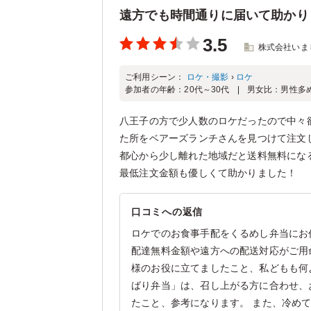
遠方でも時間通りに届いて助かり
3.5
株式会社いま
ご利用シーン：
ロケ・撮影
›
ロケ
参加者の年齢：
20代～30代
男女比：
男性多
八王子の方で少人数のロケだったので中々
た所をベアーズランチさんを見つけて注文
都心から少し離れた地域だと送料無料にな
最低注文金額も優しくて助かりました！
口コミへの返信
ロケでのお食事手配をくるめし弁当にお
配達無料金額や遠方への配送対応がご用
様のお役に立てましたこと、私どもも何
ばり弁当」は、召し上がる方に合わせ、
たこと、参考になります。 また、冷め