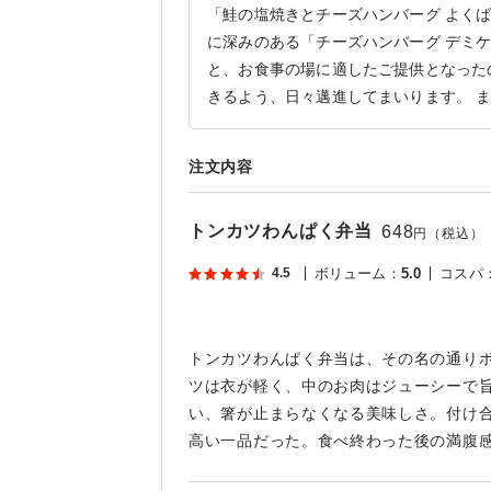
「鮭の塩焼きとチーズハンバーグ よく
に深みのある「チーズハンバーグ デミ
と、お食事の場に適したご提供となった
きるよう、日々邁進してまいります。 
注文内容
トンカツわんぱく弁当
648
円（税込）
4.5
ボリューム
：
5.0
コスパ
トンカツわんぱく弁当は、その名の通り
ツは衣が軽く、中のお肉はジューシーで
い、箸が止まらなくなる美味しさ。付け
高い一品だった。食べ終わった後の満腹