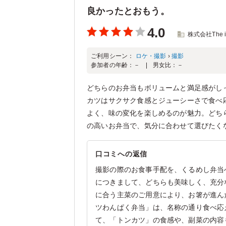
良かったとおもう。
4.0
株式会社The i
ご利用シーン：
ロケ・撮影
›
撮影
参加者の年齢：
－
男女比：
－
どちらのお弁当もボリュームと満足感がし
カツはサクサク食感とジューシーさで食べ
よく、味の変化を楽しめるのが魅力。どち
の高いお弁当で、気分に合わせて選びたく
口コミへの返信
撮影の際のお食事手配を、くるめし弁当
につきまして、どちらも美味しく、充分
に合う主菜のご用意により、お箸が進ん
ツわんぱく弁当」は、名称の通り食べ応
て、「トンカツ」の食感や、副菜の内容