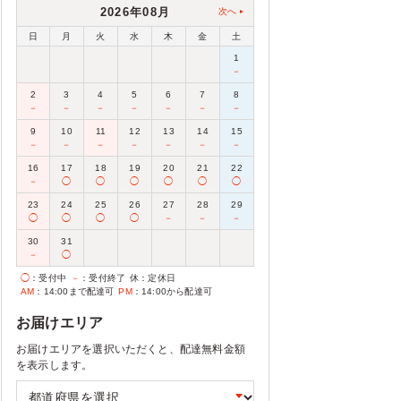
2026年08月
次へ
日
月
火
水
木
金
土
1
－
2
3
4
5
6
7
8
－
－
－
－
－
－
－
9
10
11
12
13
14
15
－
－
－
－
－
－
－
16
17
18
19
20
21
22
－
◯
◯
◯
◯
◯
◯
23
24
25
26
27
28
29
◯
◯
◯
◯
－
－
－
30
31
－
◯
◯
：受付中
－
：受付終了
休
：定休日
AM
：14:00まで配達可
PM
：14:00から配達可
お届けエリア
お届けエリアを選択いただくと、配達無料金額
を表示します。