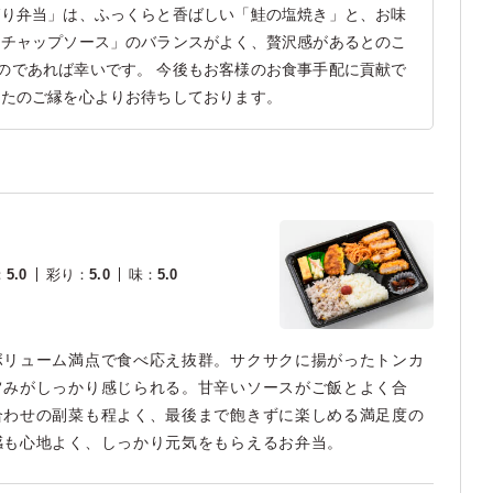
ばり弁当」は、ふっくらと香ばしい「鮭の塩焼き」と、お味
ケチャップソース」のバランスがよく、贅沢感があるとのこ
のであれば幸いです。 今後もお客様のお食事手配に貢献で
またのご縁を心よりお待ちしております。
：
5.0
彩り
：
5.0
味
：
5.0
ボリューム満点で食べ応え抜群。サクサクに揚がったトンカ
旨みがしっかり感じられる。甘辛いソースがご飯とよく合
合わせの副菜も程よく、最後まで飽きずに楽しめる満足度の
感も心地よく、しっかり元気をもらえるお弁当。