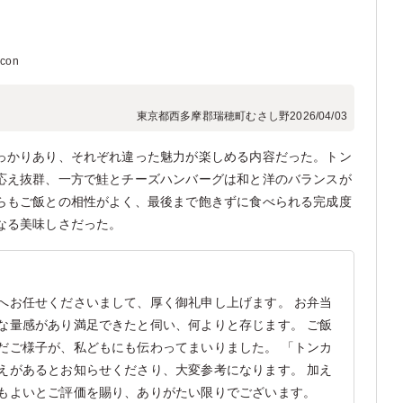
con
東京都西多摩郡瑞穂町むさし野
2026/04/03
っかりあり、それぞれ違った魅力が楽しめる内容だった。トン
応え抜群、一方で鮭とチーズハンバーグは和と洋のバランスが
らもご飯との相性がよく、最後まで飽きずに食べられる完成度
なる美味しさだった。
へお任せくださいまして、厚く御礼申し上げます。 お弁当
な量感があり満足できたと伺い、何よりと存じます。 ご飯
だご様子が、私どもにも伝わってまいりました。 「トンカ
えがあるとお知らせくださり、大変参考になります。 加え
もよいとご評価を賜り、ありがたい限りでございます。