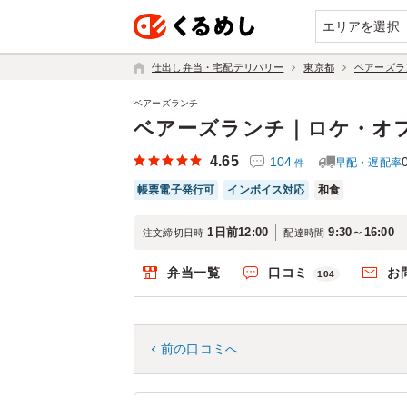
エリアを選択
仕出し弁当・宅配デリバリー
東京都
ベアーズラ
ベアーズランチ
ベアーズランチ｜ロケ・オ
4.65
104
早配・遅配率
件
帳票電子発行可
インボイス対応
和食
1日前12:00
9:30～16:00
注文締切日時
配達時間
弁当一覧
口コミ
お
104
前の口コミへ