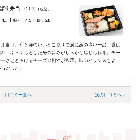
ばり弁当
756
円（税込）
：
4.5
彩り
：
4.5
味
：
5.0
り弁当は、和と洋のいいとこ取りで満足感の高い一品。香ば
進み、ふっくらとした身の旨みがしっかり感じられる。チー
シーさととろけるチーズの相性が抜群。味のバランスもよ
弁当だった。
口コミ一覧へ
次の口コミへ