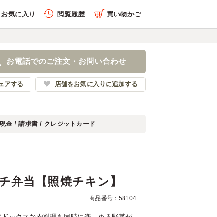
お気に入り
閲覧履歴
買い物かご
履歴を全件削除する
のランチ弁当【照焼チキ
お電話でのご注文・お問い合わせ
365
ェアする
店舗をお気に入りに追加する
現金 / 請求書 / クレジットカード
履歴を見る
チ弁当【照焼チキン】
商品番号：58104
ソドックスな肉料理を同時に楽しめる野菜が