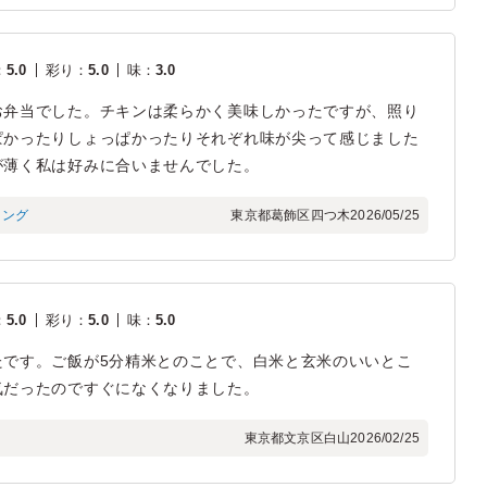
：
5.0
彩り
：
5.0
味
：
3.0
お弁当でした。チキンは柔らかく美味しかったですが、照り
ぱかったりしょっぱかったりそれぞれ味が尖って感じました
が薄く私は好みに合いませんでした。
ィング
東京都葛飾区四つ木
2026/05/25
：
5.0
彩り
：
5.0
味
：
5.0
たです。ご飯が5分精米とのことで、白米と玄米のいいとこ
気だったのですぐになくなりました。
東京都文京区白山
2026/02/25