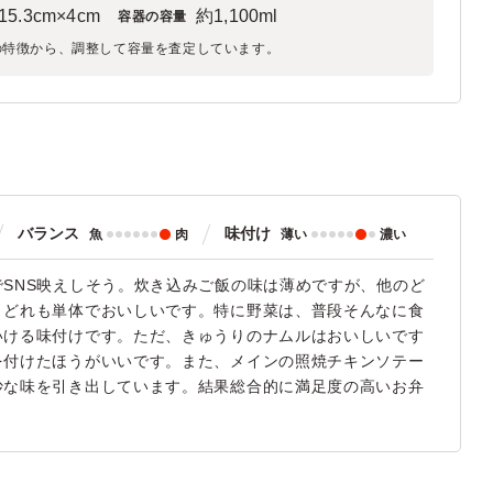
15.3cm×4cm
約1,100ml
容器の容量
の特徴から、調整して容量を査定しています。
バランス
味付け
魚
肉
薄い
濃い
SNS映えしそう。炊き込みご飯の味は薄めですが、他のど
、どれも単体でおいしいです。特に野菜は、普段そんなに食
いける味付けです。ただ、きゅうりのナムルはおいしいです
を付けたほうがいいです。また、メインの照焼チキンソテー
妙な味を引き出しています。結果総合的に満足度の高いお弁