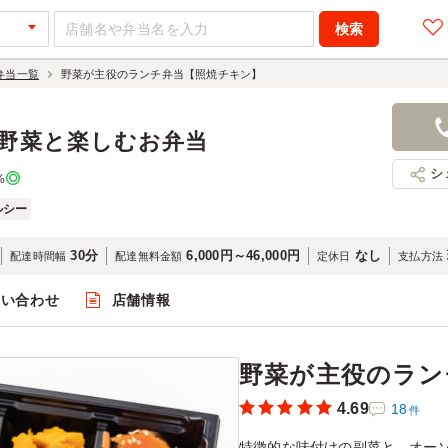
の弁当一覧
野菜が主役のランチ弁当【照焼チキン】
野菜が主役
ン】
に野菜と楽しむお弁当
1,500円
店舗名：ベジ
シ
%
ルシー
30分
6,000円～46,000円
なし
配達時間幅
配達無料金額
定休日
支払方法
問い合わせ
店舗情報
閲覧
野菜が主役のラン
4.69
18
件
特徴的な味付けの副菜と、オー