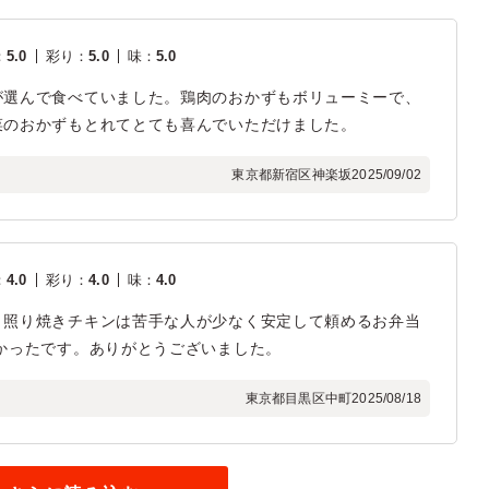
：
5.0
彩り
：
5.0
味
：
5.0
が選んで食べていました。鶏肉のおかずもボリューミーで、
菜のおかずもとれてとても喜んでいただけました。
東京都新宿区神楽坂
2025/09/02
：
4.0
彩り
：
4.0
味
：
4.0
。照り焼きチキンは苦手な人が少なく安定して頼めるお弁当
かったです。ありがとうございました。
東京都目黒区中町
2025/08/18