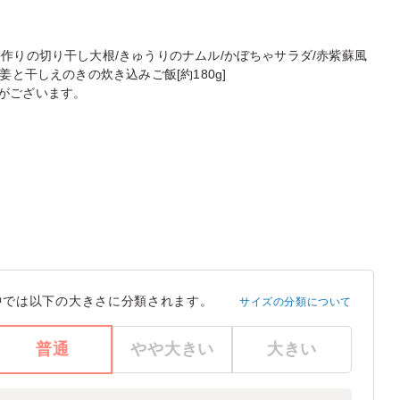
作りの切り干し大根/きゅうりのナムル/かぼちゃサラダ/赤紫蘇風
姜と干しえのきの炊き込みご飯[約180g]
がございます。
中では以下の大きさに分類されます。
サイズの分類について
普通
やや大きい
大きい