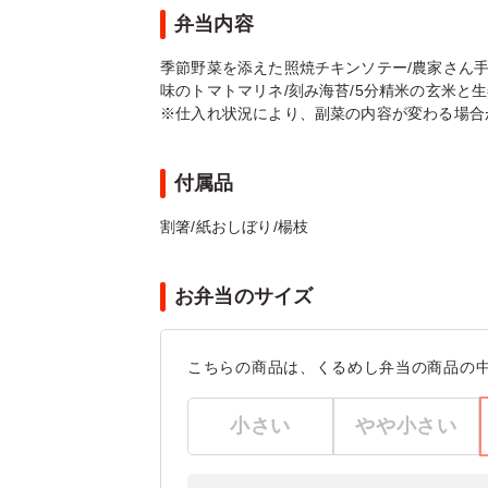
弁当内容
季節野菜を添えた照焼チキンソテー/農家さん手
味のトマトマリネ/刻み海苔/5分精米の玄米と生
※仕入れ状況により、副菜の内容が変わる場合
付属品
割箸/紙おしぼり/楊枝
お弁当のサイズ
こちらの商品は、くるめし弁当の商品の
小さい
やや小さい