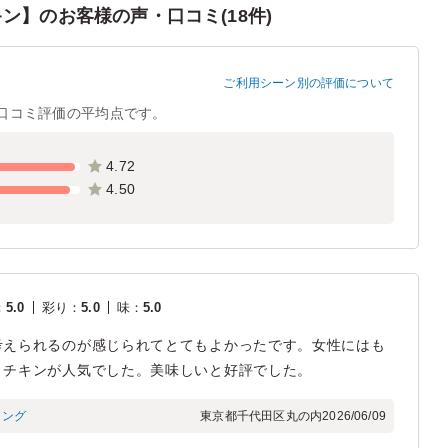
ン】のお客様の声・口コミ(18件)
ご利用シーン別の評価について
口コミ評価の平均点です。
4.72
4.50
：
5.0
彩り
：
5.0
味
：
5.0
考えられるのが感じられてとてもよかったです。女性にはも
きチキンが人気でした。美味しいと好評でした。
ィング
東京都千代田区丸の内
2026/06/09