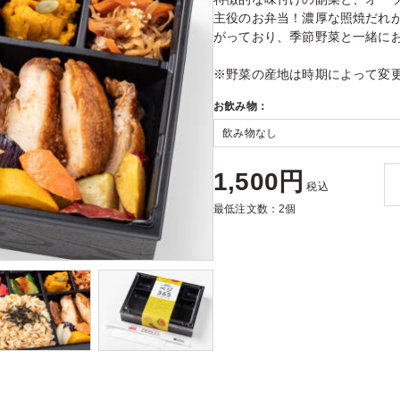
主役のお弁当！濃厚な照焼だれ
がっており、季節野菜と一緒に
※野菜の産地は時期によって変
お飲み物：
1,500円
税込
最低注文数：2個