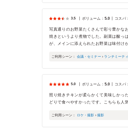
3.5
ボリューム
：
5.0
コスパ
写真通りのお野菜たくさんで彩り豊かな
焼きというより煮物でした。副菜は酸っ
が、メインに添えられたお野菜は味付け
ご利用シーン：
会議・セミナー
›
ランチミーテ
5.0
ボリューム
：
5.0
コスパ
照り焼きチキンが柔らかくて美味しかっ
どりで食べやすかったです。こちらも人
ご利用シーン：
ロケ・撮影
›
撮影