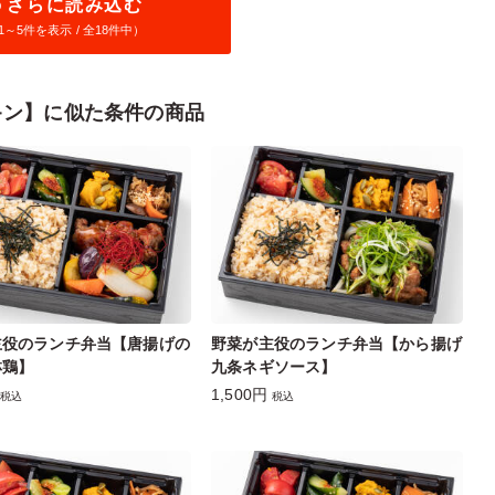
さらに読み込む
1～
5
件を表示 / 全18件中）
キン】に似た条件の商品
主役のランチ弁当【唐揚げの
野菜が主役のランチ弁当【から揚げ
淋鶏】
九条ネギソース】
1,500円
税込
税込