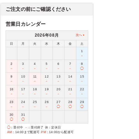
ご注文の前にご確認ください
営業日カレンダー
2026年08月
次へ
日
月
火
水
木
金
土
1
－
2
3
4
5
6
7
8
－
－
－
－
－
－
◯
9
10
11
12
13
14
15
－
－
－
－
－
－
－
16
17
18
19
20
21
22
－
－
－
－
－
－
－
23
24
25
26
27
28
29
－
－
－
－
◯
◯
◯
30
31
◯
◯
◯
：受付中
－
：受付終了
休
：定休日
AM
：14:00まで配達可
PM
：14:00から配達可