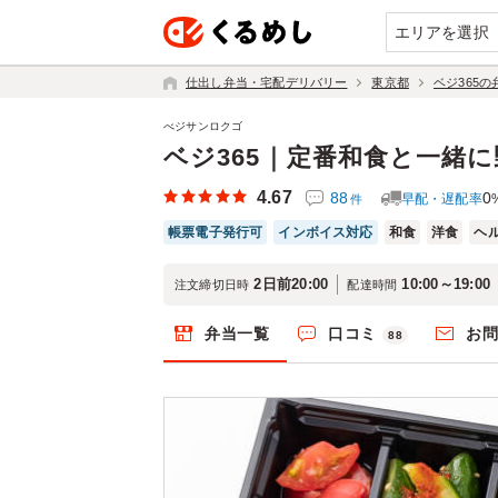
エリアを選択
仕出し弁当・宅配デリバリー
東京都
ベジ365
べジサンロクゴ
ベジ365｜定番和食と一緒
4.67
88
0
早配・遅配率
件
帳票電子発行可
インボイス対応
和食
洋食
ヘ
2日前20:00
10:00～19:00
注文締切日時
配達時間
弁当一覧
口コミ
お
88