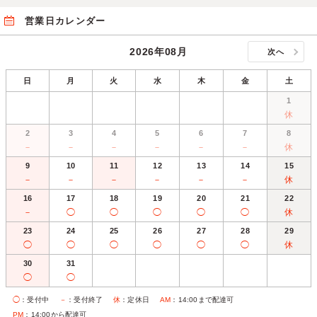
営業日カレンダー
2026年08月
次へ
日
月
火
水
木
金
土
1
休
2
3
4
5
6
7
8
－
－
－
－
－
－
休
9
10
11
12
13
14
15
－
－
－
－
－
－
休
16
17
18
19
20
21
22
－
◯
◯
◯
◯
◯
休
23
24
25
26
27
28
29
◯
◯
◯
◯
◯
◯
休
30
31
◯
◯
◯
：受付中
－
：受付終了
休
：定休日
AM
：14:00まで配達可
PM
：14:00から配達可