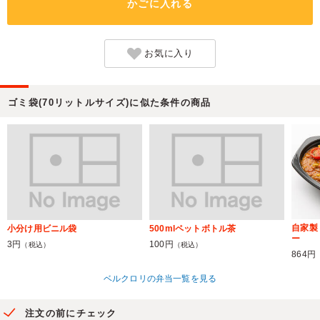
かごに入れる
お気に入り
ゴミ袋(70リットルサイズ)に似た条件の商品
自家製
小分け用ビニル袋
500mlペットボトル茶
ー
3円
100円
（税込）
（税込）
864円
ベルクロリの弁当一覧を見る
注文の前にチェック