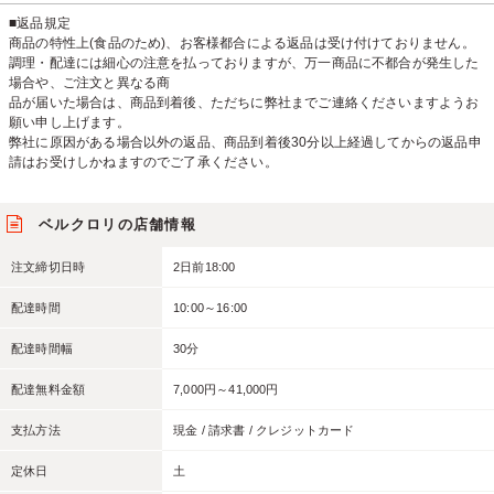
■返品規定
商品の特性上(⾷品のため)、お客様都合による返品は受け付けておりません。
調理・配達には細⼼の注意を払っておりますが、万⼀商品に不都合が発⽣した
場合や、ご注⽂と異なる商
品が届いた場合は、商品到着後、ただちに弊社までご連絡くださいますようお
願い申し上げます。
弊社に原因がある場合以外の返品、商品到着後30分以上経過してからの返品申
請はお受けしかねますのでご了承ください。
ベルクロリの店舗情報
注文締切日時
2日前18:00
配達時間
10:00～16:00
配達時間幅
30分
配達無料金額
7,000円～41,000円
支払方法
現金 / 請求書 / クレジットカード
定休日
土