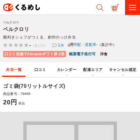
ベルクロリ
ベルクロリ
腕利きシェフがつくる、創作のっけ弁当
-
1
早配・遅配率
-（集計中）
件
（集計中）
口コミ投稿でAmazonギフト券 2倍
帳票電子発行可
洋食
弁当一覧
口コミ
カレンダー
配達エリア
キャンセル規定
ゴミ袋(70リットルサイズ)
商品番号：79489
20円
税込