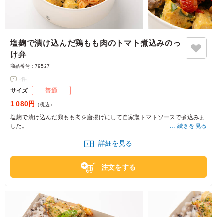
塩麹で漬け込んだ鶏もも肉のトマト煮込みのっ
け弁
商品番号：
79527
-
件
サイズ
普通
1,080円
（税込）
塩麹で漬け込んだ鶏もも肉を唐揚げにして自家製トマトソースで煮込みま
した。
続きを見る
程よい酸味とお肉の柔らかさが秀逸の一品です。
詳細を見る
注文をする