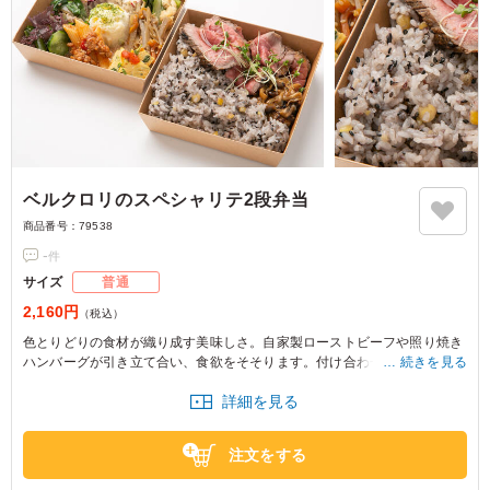
ベルクロリのスペシャリテ2段弁当
商品番号：
79538
-
件
サイズ
普通
2,160円
（税込）
色とりどりの食材が織り成す美味しさ。自家製ローストビーフや照り焼き
ハンバーグが引き立て合い、食欲をそそります。付け合わせにこだわった
続きを見る
バランスの良さは、特別な会食やおもてなしに最適です。ベルクロリの弁
詳細を見る
当で、大切なひとときを彩りませんか。
注文をする