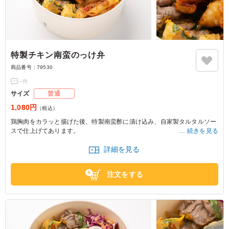
特製チキン南蛮のっけ弁
商品番号：
79530
-
件
サイズ
普通
1,080円
（税込）
鶏胸肉をカラッと揚げた後、特製南蛮酢に漬け込み、自家製タルタルソー
スで仕上げてあります。
続きを見る
さっぱりと食べられるベルクロリの人気メニューです。
詳細を見る
注文をする