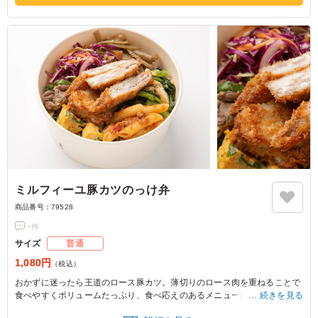
ミルフィーユ豚カツのっけ弁
商品番号：
79528
-
件
サイズ
普通
1,080円
（税込）
おかずに迷ったら王道のロース豚カツ。薄切りのロース肉を重ねることで
食べやすくボリュームたっぷり、食べ応えのあるメニューに仕上げていま
続きを見る
す。