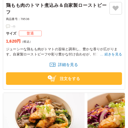
鶏もも肉のトマト煮込み＆自家製ローストビー
フ
商品番号：
79536
-
件
サイズ
普通
1,620円
（税込）
ジューシーな鶏もも肉がトマトの旨味と調和し、豊かな香りが広がりま
す。自家製ローストビーフや彩り豊かな付け合わせが、特別なひとときを
続きを見る
演出します。お弁当はお仕事やピクニックにぴったりです。
詳細を見る
注文をする