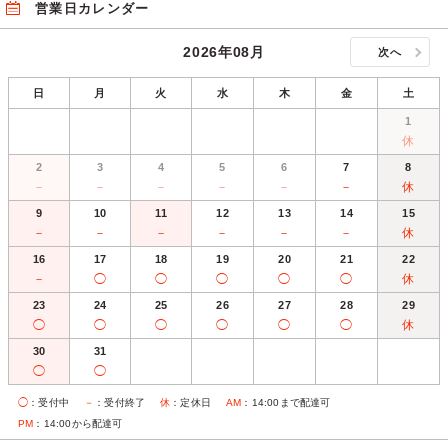
営業日カレンダー
2026年08月
次へ
日
月
火
水
木
金
土
1
休
2
3
4
5
6
7
8
－
－
－
－
－
－
休
9
10
11
12
13
14
15
－
－
－
－
－
－
休
16
17
18
19
20
21
22
－
◯
◯
◯
◯
◯
休
23
24
25
26
27
28
29
◯
◯
◯
◯
◯
◯
休
30
31
◯
◯
◯
：受付中
－
：受付終了
休
：定休日
AM
：14:00まで配達可
PM
：14:00から配達可