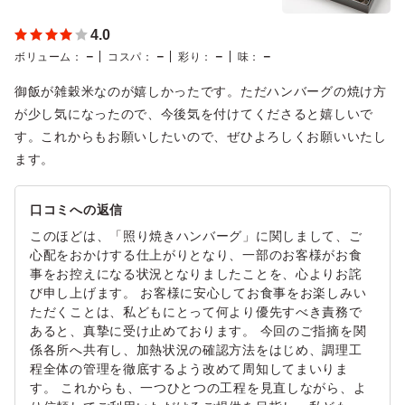
4.0
－
－
－
－
ボリューム
：
コスパ
：
彩り
：
味
：
御飯が雑穀米なのが嬉しかったです。ただハンバーグの焼け方
が少し気になったので、今後気を付けてくださると嬉しいで
す。これからもお願いしたいので、ぜひよろしくお願いいたし
ます。
口コミへの返信
このほどは、「照り焼きハンバーグ」に関しまして、ご
心配をおかけする仕上がりとなり、一部のお客様がお食
事をお控えになる状況となりましたことを、心よりお詫
び申し上げます。 お客様に安心してお食事をお楽しみい
ただくことは、私どもにとって何より優先すべき責務で
あると、真摯に受け止めております。 今回のご指摘を関
係各所へ共有し、加熱状況の確認方法をはじめ、調理工
程全体の管理を徹底するよう改めて周知してまいりま
す。 これからも、一つひとつの工程を見直しながら、よ