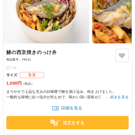
鰆の西京焼きのっけ弁
商品番号：
79531
-
件
サイズ
普通
1,080円
（税込）
まろやかで上品な甘みの白味噌で鰆を漬け込み、焼き上げました。
一般的な味噌に比べ塩分が控えめで、味わい深い旨味が広がるメニューで
続きを見る
す。
詳細を見る
注文をする