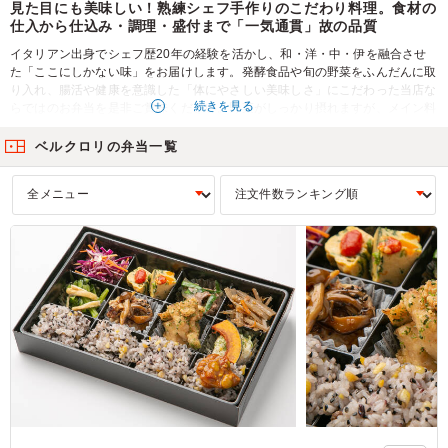
見た目にも美味しい！熟練シェフ手作りのこだわり料理。食材の
仕入から仕込み・調理・盛付まで「一気通貫」故の品質
イタリアン出身でシェフ歴20年の経験を活かし、和・洋・中・伊を融合させ
た「ここにしかない味」をお届けします。発酵食品や旬の野菜をふんだんに取
り入れ、腸活や健康を意識した「体にやさしい美味しさ」にこだわった当店な
続きを見る
らではのお弁当を是非ご賞味ください。野菜がしっかり摂れますが、メイン料
理もボリューミーでバランスグッドな仕立てを追求！ハンバーグ・ローストビ
ーフ・鶏の唐揚げなどなど、定番人気料理もしっかりラインナップしていま
ベルクロリの弁当一覧
す。