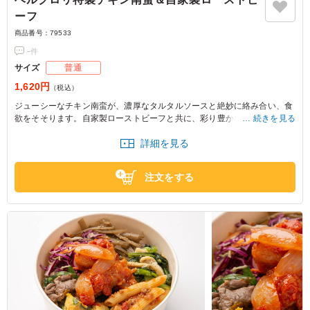
ーフ
商品番号：
79533
-
件
サイズ
普通
1,620円
（税込）
ジューシーなチキン南蛮が、濃厚なタルタルソースと絶妙に絡み合い、食
欲をそそります。自家製ローストビーフと共に、彩り豊かな付け合わせが
続きを見る
バランスよく添えられ、特別なひとときを演出。
詳細を見る
注文をする