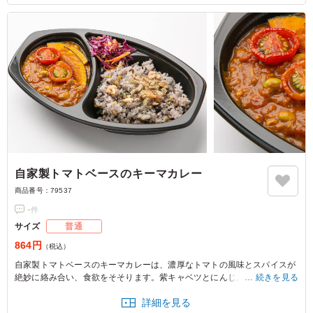
自家製トマトベースのキーマカレー
商品番号：
79537
-
件
サイズ
普通
864円
（税込）
自家製トマトベースのキーマカレーは、濃厚なトマトの風味とスパイスが
絶妙に絡み合い、食欲をそそります。紫キャベツとにんじんのラペやかぼ
続きを見る
ちゃのフリットが彩りを添え、バランスの取れた一品です。会議やセミナ
詳細を見る
ーのお供にどうぞ。