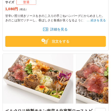
サイズ
普通
1,080円
（税込）
甘辛い照り焼きソースをきのこ入りの手ごねハンバーグにからめました。
きのこは別でソテーし、香ばしさと食感が良くなるように工夫してありま
続きを見る
す。
詳細を見る
注文をする
ベルクロリ特製チキン南蛮＆自家製ローストビ