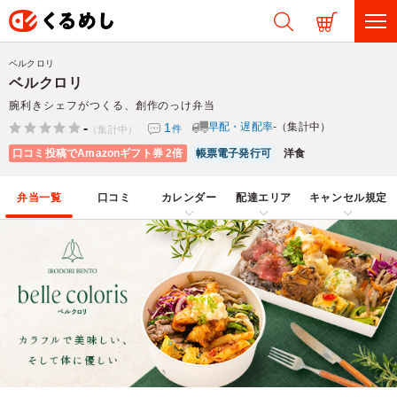
ベルクロリ
ベルクロリ
腕利きシェフがつくる、創作のっけ弁当
-
1
早配・遅配率
-（集計中）
件
（集計中）
口コミ投稿でAmazonギフト券 2倍
帳票電子発行可
洋食
弁当一覧
口コミ
カレンダー
配達エリア
キャンセル規定