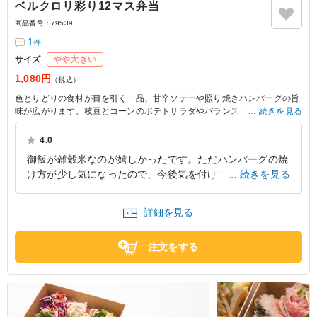
ベルクロリ彩り12マス弁当
商品番号：
79539
1
件
サイズ
やや大きい
1,080円
（税込）
色とりどりの食材が目を引く一品、甘辛ソテーや照り焼きハンバーグの旨
味が広がります。枝豆とコーンのポテトサラダやバランスの良い彩り豊か
続きを見る
な付け合わせが、ランチにもぴったりの満足感を演出します。
4.0
御飯が雑穀米なのが嬉しかったです。ただハンバーグの焼
け方が少し気になったので、今後気を付けてくださると嬉
続きを見る
しいです。これからもお願いしたいので、ぜひよろしくお
願いいたします。
詳細を見る
大阪府大阪市淀川区西中島
2026/06/05
注文をする