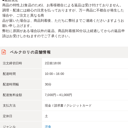
■返品規定
商品の特性上(⾷品のため)、お客様都合による返品は受け付けておりません。
調理・配達には細⼼の注意を払っておりますが、万⼀商品に不都合が発⽣した
場合や、ご注⽂と異なる商
品が届いた場合は、商品到着後、ただちに弊社までご連絡くださいますようお
願い申し上げます。
弊社に原因がある場合以外の返品、商品到着後30分以上経過してからの返品申
請はお受けしかねますのでご了承ください。
ベルクロリの店舗情報
注文締切日時
2日前18:00
配達時間
10:00～16:00
配達時間幅
30分
配達無料金額
7,000円～41,000円
支払方法
現金 / 請求書 / クレジットカード
定休日
土
ジャンル
洋食