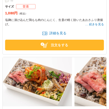
-
件
サイズ
普通
1,080円
（税込）
塩麹に漬け込んだ鶏もも肉のにんにく、生姜の軽く効いたあおさふり唐揚
げ。
続きを見る
見た目よく、磯の風味も豊かな一風変わった旨唐揚げです。
詳細を見る
注文をする