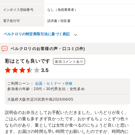
インボイス登録番号
なし（免税事業者）
電子発行可
請求書 / 領収書
ベルクロリの特定商取引法に基づく表記
ベルクロリのお客様の声・口コミ(1件)
彩はとても良いです
返信コメントあり
3.5
ご利用シーン：
会議・セミナー
›
研修
参加者の年齢：
20代～30代
男女比：
女性多め
大阪府大阪市淀川区西中島
2026/06/05
説明会のお弁当としてお手配いただきました。いろどりが良く、
ごはんの量も多すぎず良かったです。おかずもちょっとずつ色々
なものがあり、量としては女性が食べるのにちょうど良いと思い
ます。お届けの時間も早い時間でお願いしたのですが、時間内に