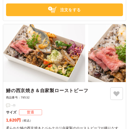
注文をする
鰆の西京焼き＆自家製ローストビーフ
商品番号：
79532
-
件
サイズ
普通
1,620円
（税込）
柔らかな鰆の西京焼きとベルクロリ自家製のローストビーフが織りなす、