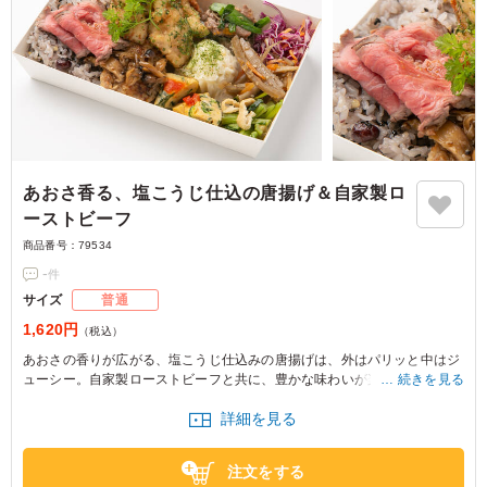
あおさ香る、塩こうじ仕込の唐揚げ＆自家製ロ
ーストビーフ
商品番号：
79534
-
件
サイズ
普通
1,620円
（税込）
あおさの香りが広がる、塩こうじ仕込みの唐揚げは、外はパリッと中はジ
ューシー。自家製ローストビーフと共に、豊かな味わいが楽しめます。特
続きを見る
別な会食やおもてなしに最適な一品です。
詳細を見る
注文をする