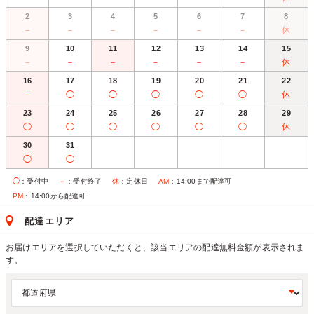
2
3
4
5
6
7
8
－
－
－
－
－
－
休
9
10
11
12
13
14
15
－
－
－
－
－
－
休
16
17
18
19
20
21
22
－
◯
◯
◯
◯
◯
休
23
24
25
26
27
28
29
◯
◯
◯
◯
◯
◯
休
30
31
◯
◯
◯
：受付中
－
：受付終了
休
：定休日
AM
：14:00まで配達可
PM
：14:00から配達可
配達エリア
お届けエリアを選択していただくと、該当エリアの配達無料金額が表示されま
す。