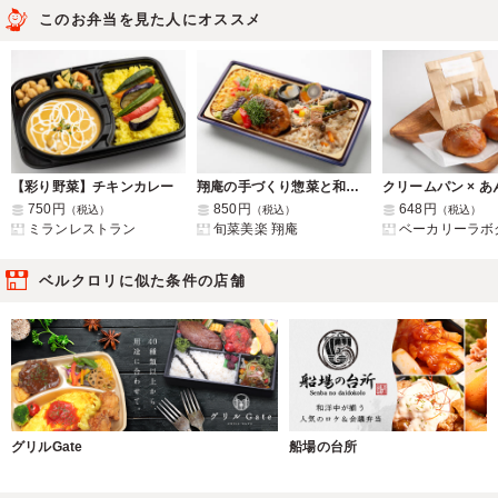
このお弁当を見た人にオススメ
【彩り野菜】チキンカレー
翔庵の手づくり惣菜と和風おろし照り焼きハンバーグ弁当
クリームパン × 
750円
850円
648円
（税込）
（税込）
（税込）
ミランレストラン
旬菜美楽 翔庵
ベーカリーラボクアド
ベルクロリに似た条件の店舗
グリルGate
船場の台所