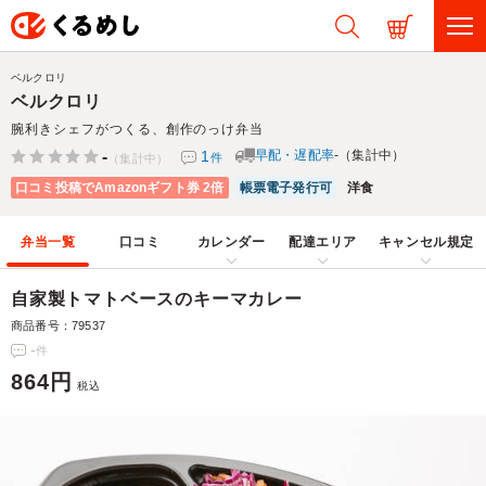
ベルクロリ
ベルクロリ
腕利きシェフがつくる、創作のっけ弁当
-
1
早配・遅配率
-（集計中）
件
（集計中）
口コミ投稿でAmazonギフト券 2倍
帳票電子発行可
洋食
弁当一覧
口コミ
カレンダー
配達エリア
キャンセル規定
自家製トマトベースのキーマカレー
商品番号：79537
-
件
864円
税込