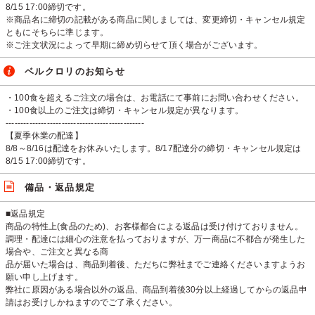
8/15 17:00締切です。
※商品名に締切の記載がある商品に関しましては、変更締切・キャンセル規定
ともにそちらに準じます。
※ご注文状況によって早期に締め切らせて頂く場合がございます。
ベルクロリのお知らせ
・100食を超えるご注文の場合は、お電話にて事前にお問い合わせください。
・100食以上のご注文は締切・キャンセル規定が異なります。
-----------------------------------------------
【夏季休業の配達】
8/8～8/16は配達をお休みいたします。8/17配達分の締切・キャンセル規定は
8/15 17:00締切です。
備品・返品規定
■返品規定
商品の特性上(⾷品のため)、お客様都合による返品は受け付けておりません。
調理・配達には細⼼の注意を払っておりますが、万⼀商品に不都合が発⽣した
場合や、ご注⽂と異なる商
品が届いた場合は、商品到着後、ただちに弊社までご連絡くださいますようお
願い申し上げます。
弊社に原因がある場合以外の返品、商品到着後30分以上経過してからの返品申
請はお受けしかねますのでご了承ください。