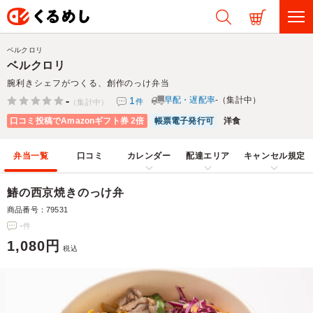
ベルクロリ
ベルクロリ
腕利きシェフがつくる、創作のっけ弁当
-
1
早配・遅配率
-（集計中）
件
（集計中）
口コミ投稿でAmazonギフト券 2倍
帳票電子発行可
洋食
弁当一覧
口コミ
カレンダー
配達エリア
キャンセル規定
鰆の西京焼きのっけ弁
商品番号：79531
-
件
1,080円
税込