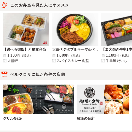
このお弁当を見た人にオススメ
【選べる御飯】と酢豚弁当
大豆ベジタブルキーマ&パリップ
1,100円
1,080円
1,180円
（税込）
（税込）
（税込）
大盛軒
スパイスカレー食堂
牛串屋だいち
ベルクロリに似た条件の店舗
グリルGate
船場の台所