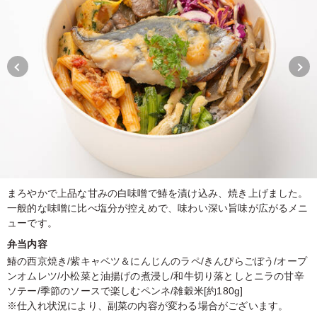
まろやかで上品な甘みの白味噌で鰆を漬け込み、焼き上げました。
一般的な味噌に比べ塩分が控えめで、味わい深い旨味が広がるメニ
ューです。
弁当内容
鰆の西京焼き/紫キャベツ＆にんじんのラペ/きんぴらごぼう/オープ
ンオムレツ/小松菜と油揚げの煮浸し/和牛切り落としとニラの甘辛
ソテー/季節のソースで楽しむペンネ/雑穀米[約180g]
※仕入れ状況により、副菜の内容が変わる場合がございます。