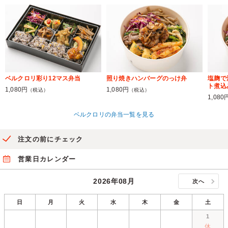
ベルクロリ彩り12マス弁当
照り焼きハンバーグのっけ弁
塩麹で
ト煮込
1,080円
1,080円
（税込）
（税込）
1,080
ベルクロリの弁当一覧を見る
注文の前にチェック
営業日カレンダー
2026年08月
次へ
日
月
火
水
木
金
土
1
休