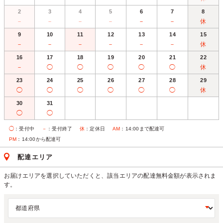
2
3
4
5
6
7
8
－
－
－
－
－
－
休
9
10
11
12
13
14
15
－
－
－
－
－
－
休
16
17
18
19
20
21
22
－
◯
◯
◯
◯
◯
休
23
24
25
26
27
28
29
◯
◯
◯
◯
◯
◯
休
30
31
◯
◯
◯
：受付中
－
：受付終了
休
：定休日
AM
：14:00まで配達可
PM
：14:00から配達可
配達エリア
お届けエリアを選択していただくと、該当エリアの配達無料金額が表示されま
す。