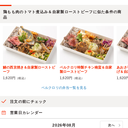
鶏もも肉のトマト煮込み＆自家製ローストビーフに似た条件の商
品
鰆の西京焼き＆自家製ローストビ
ベルクロリ特製チキン南蛮＆自家
あおさ
ーフ
製ローストビーフ
げ＆自
1,620円
1,620円
1,620
（税込）
（税込）
ベルクロリの弁当一覧を見る
注文の前にチェック
営業日カレンダー
2026年08月
次へ