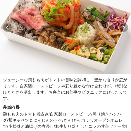
ジューシーな鶏もも肉がトマトの旨味と調和し、豊かな香りが広が
ります。自家製ローストビーフや彩り豊かな付け合わせが、特別な
ひとときを演出します。お弁当はお仕事やピクニックにぴったりで
す。
弁当内容
鶏もも肉のトマト煮込み/自家製ローストビーフ/照り焼きハンバー
グ/紫キャベツ＆にんじんのラペ/きんぴらごぼう/オープンオムレ
ツ/小松菜と油揚げの煮浸し/和牛切り落としとニラの甘辛ソテー/切