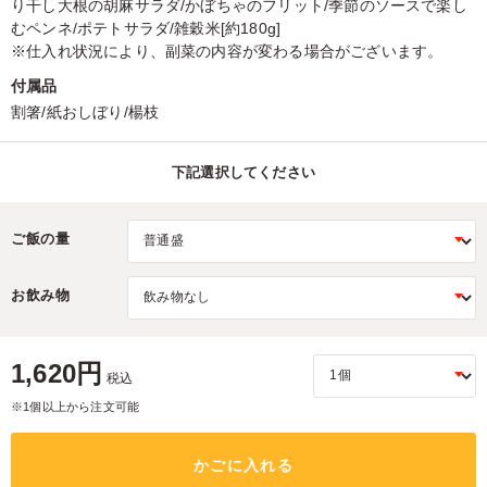
り干し大根の胡麻サラダ/かぼちゃのフリット/季節のソースで楽し
むペンネ/ポテトサラダ/雑穀米[約180g]
※仕入れ状況により、副菜の内容が変わる場合がございます。
付属品
割箸/紙おしぼり/楊枝
下記選択してください
ご飯の量
お飲み物
1,620円
税込
※1個以上から注文可能
かごに入れる