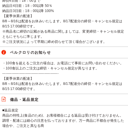
締切4日前：18：00まで
納品日4日前：18：00以降 50％
納品日3日前：18：00以降 100%
【夏季休業の配達】
8/8～8/16は配達をお休みいたします。8/17配達分の締切・キャンセル規定は
8/15 17:00締切です。
※商品名に締切の記載がある商品に関しましては、変更締切・キャンセル規定
ともにそちらに準じます。
※ご注文状況によって早期に締め切らせて頂く場合がございます。
ベルクロリのお知らせ
・100食を超えるご注文の場合は、お電話にて事前にお問い合わせください。
・100食以上のご注文は締切・キャンセル規定が異なります。
-----------------------------------------------
【夏季休業の配達】
8/8～8/16は配達をお休みいたします。8/17配達分の締切・キャンセル規定は
8/15 17:00締切です。
備品・返品規定
■返品規定
商品の特性上(⾷品のため)、お客様都合による返品は受け付けておりません。
調理・配達には細⼼の注意を払っておりますが、万⼀商品に不都合が発⽣した
場合や、ご注⽂と異なる商