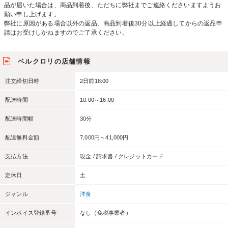
品が届いた場合は、商品到着後、ただちに弊社までご連絡くださいますようお
願い申し上げます。
弊社に原因がある場合以外の返品、商品到着後30分以上経過してからの返品申
請はお受けしかねますのでご了承ください。
ベルクロリの店舗情報
注文締切日時
2日前18:00
配達時間
10:00～16:00
配達時間幅
30分
配達無料金額
7,000円～41,000円
支払方法
現金 / 請求書 / クレジットカード
定休日
土
ジャンル
洋食
インボイス登録番号
なし（免税事業者）