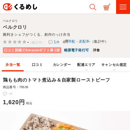
ベルクロリ
ベルクロリ
腕利きシェフがつくる、創作のっけ弁当
-
1
早配・遅配率
-（集計中）
件
（集計中）
口コミ投稿でAmazonギフト券 2倍
帳票電子発行可
洋食
弁当一覧
口コミ
カレンダー
配達エリア
キャンセル規定
鶏もも肉のトマト煮込み＆自家製ローストビーフ
商品番号：79536
-
件
1,620円
税込