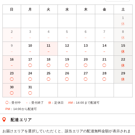
日
月
火
水
木
金
土
1
休
2
3
4
5
6
7
8
－
－
－
－
－
－
休
9
10
11
12
13
14
15
－
－
－
－
－
－
休
16
17
18
19
20
21
22
－
◯
◯
◯
◯
◯
休
23
24
25
26
27
28
29
◯
◯
◯
◯
◯
◯
休
30
31
◯
◯
◯
：受付中
－
：受付終了
休
：定休日
AM
：14:00まで配達可
PM
：14:00から配達可
配達エリア
お届けエリアを選択していただくと、該当エリアの配達無料金額が表示されま