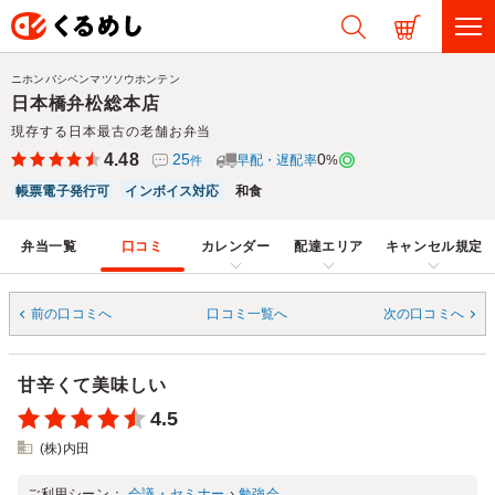
ニホンバシベンマツソウホンテン
日本橋弁松総本店
現存する日本最古の老舗お弁当
4.48
25
0
早配・遅配率
%
件
帳票電子発行可
インボイス対応
和食
弁当一覧
口コミ
カレンダー
配達エリア
キャンセル規定
前の口コミへ
口コミ一覧へ
次の口コミへ
甘辛くて美味しい
4.5
(株)内田
ご利用シーン：
会議・セミナー
›
勉強会