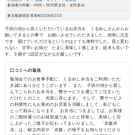
参加者の年齢：
40代～50代
男女比：
女性多め
東京都新宿区箪笥町
2026/02/15
子供の頃から良くいただいているお弁当を くるめしさんからお
願いできるとの事で お願いさせていただきました。簡単に注文
でき 届けていただけるというのはとても便利でした。昔と変わ
らない 甘辛いお味が たまに美味しく感じます。経木も良いで
す。３個ずつ設定がなかなか厳しいです。
口コミへの返信
勉強会でのお食事手配に、くるめし弁当をご利用いただ
き誠にありがとうございます。 また、子供の頃から親し
んでこられたお弁当を、弊サービスを通じてご注文いた
だけたとのこと、光栄に存じます。 そして、弊サービス
の利便性にもお褒めのお言葉を頂戴しまして、私どもに
とって励みになります。 お弁当につきましては、お客様
のご期待通りのお味加減であったと拝察し、美味しく召
し上がったご様子が伝わってまいりました。 「赤飯弁
当」は、献立内容や「赤飯」の様子をお知らせくださり