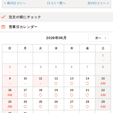
前の口コミへ
口コミ一覧へ
次の口コミへ
注文の前にチェック
営業日カレンダー
2026年08月
次へ
日
月
火
水
木
金
土
1
－
2
3
4
5
6
7
8
－
－
－
－
－
－
－
9
10
11
12
13
14
15
－
－
－
◯
◯
◯
AM
16
17
18
19
20
21
22
AM
◯
◯
◯
◯
◯
AM
23
24
25
26
27
28
29
AM
◯
◯
◯
◯
◯
AM