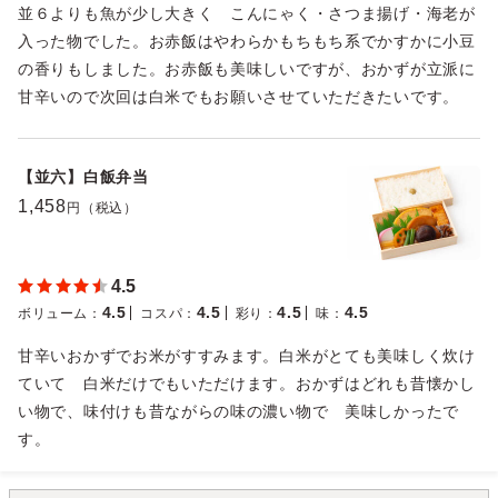
並６よりも魚が少し大きく こんにゃく・さつま揚げ・海老が
入った物でした。お赤飯はやわらかもちもち系でかすかに小豆
の香りもしました。お赤飯も美味しいですが、おかずが立派に
甘辛いので次回は白米でもお願いさせていただきたいです。
【並六】白飯弁当
1,458
円（税込）
4.5
4.5
4.5
4.5
4.5
ボリューム
：
コスパ
：
彩り
：
味
：
甘辛いおかずでお米がすすみます。白米がとても美味しく炊け
ていて 白米だけでもいただけます。おかずはどれも昔懐かし
い物で、味付けも昔ながらの味の濃い物で 美味しかったで
す。