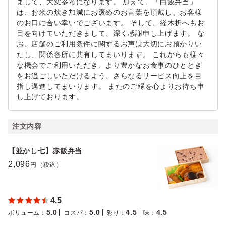
まして、大変参考になります。 加えて、「白飯弁当」
は、お米の炊き加減にお褒めのお言葉を頂戴し、お客様
のお口に合い幸いでございます。 そして、経木折へもお
目を向けていただきまして、深く感謝申し上げます。 な
お、店舗のご利用条件に関するお声は大切にお預かりい
たし、関係各所に共有してまいります。 これからも様々
な機会でご利用いただき、より豊かなお食事のひととき
をお過ごしいただけるよう、さらなるサービス向上を目
指し邁進してまいります。 またのご縁を心よりお待ち申
し上げております。
注文内容
【並かし七】赤飯弁当
2,096
円（税込）
4.5
5.0
5.0
4.5
4.5
ボリューム
：
コスパ
：
彩り
：
味
：