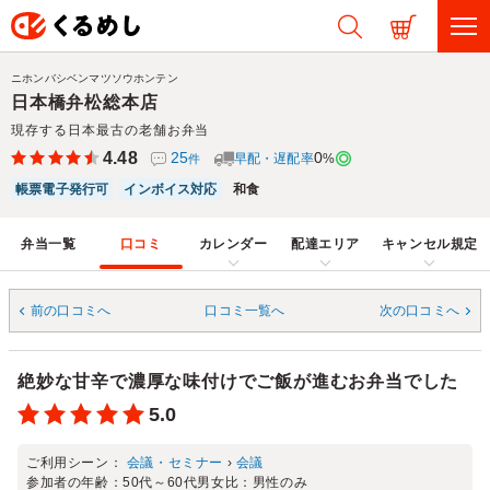
ニホンバシベンマツソウホンテン
日本橋弁松総本店
現存する日本最古の老舗お弁当
4.48
25
0
早配・遅配率
%
件
帳票電子発行可
インボイス対応
和食
弁当一覧
口コミ
カレンダー
配達エリア
キャンセル規定
前の口コミへ
口コミ一覧へ
次の口コミへ
絶妙な甘辛で濃厚な味付けでご飯が進むお弁当でした
5.0
ご利用シーン：
会議・セミナー
›
会議
参加者の年齢：
50代～60代
男女比：
男性のみ