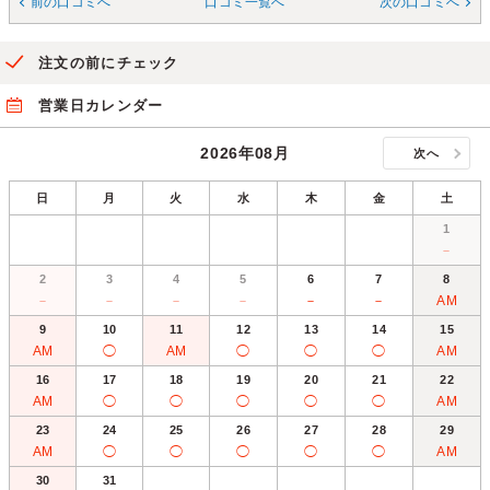
前の口コミへ
口コミ一覧へ
次の口コミへ
注文の前にチェック
営業日カレンダー
2026年08月
次へ
日
月
火
水
木
金
土
1
－
2
3
4
5
6
7
8
－
－
－
－
－
－
AM
9
10
11
12
13
14
15
AM
◯
AM
◯
◯
◯
AM
16
17
18
19
20
21
22
AM
◯
◯
◯
◯
◯
AM
23
24
25
26
27
28
29
AM
◯
◯
◯
◯
◯
AM
30
31