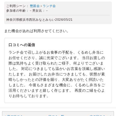
ご利用シーン：
懇親会
›
ランチ会
参加者の年齢：
－
男女比：
－
神奈川県横浜市西区みなとみらい
2026/05/21
また機会があれば利用させてください。
口コミへの返信
ランチ会で召し上がるお食事の手配を、くるめし弁当に
お任せくださり、誠に光栄でございます。 当日お渡しの
際は気持ちよく受け取られたご様子、何よりでございま
した。 対応につきましても温かいお言葉を頂戴し感謝い
たします。 お届けしたお弁当につきましても、状態が素
晴らしかったとの評価を賜り、大変ありがたく拝読いた
しました。 今後もさまざまな機会に、くるめし弁当をご
活用くださいますと嬉しく存じます。 再度のご縁を心よ
りお待ちしております。