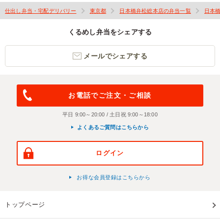
仕出し弁当・宅配デリバリー
東京都
日本橋弁松総本店の弁当一覧
日本
くるめし弁当をシェアする
メールでシェアする
お電話でご注文・ご相談
平日 9:00～20:00 / 土日祝 9:00～18:00
よくあるご質問はこちらから
ログイン
お得な会員登録はこちらから
トップページ