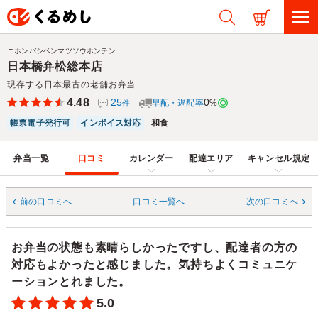
ニホンバシベンマツソウホンテン
日本橋弁松総本店
現存する日本最古の老舗お弁当
4.48
25
0
早配・遅配率
%
件
帳票電子発行可
インボイス対応
和食
弁当一覧
口コミ
カレンダー
配達エリア
キャンセル規定
前の口コミへ
口コミ一覧へ
次の口コミへ
お弁当の状態も素晴らしかったですし、配達者の方の
対応もよかったと感じました。気持ちよくコミュニケ
ーションとれました。
5.0